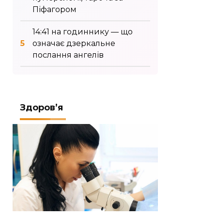
Піфагором
14:41 на годиннику — що
означає дзеркальне
послання ангелів
Здоров’я