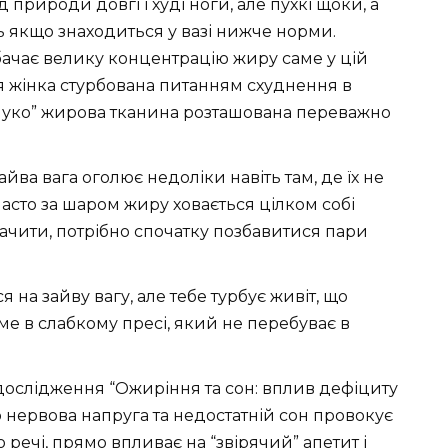
ід природи довгі і худі ноги, але пухкі щоки, а
ть якщо знаходиться у вазі нижче норми.
ачає велику концентрацію жиру саме у цій
етя жінка стурбована питанням схуднення в
яблуко” жирова тканина розташована переважно
йва вага оголює недоліки навіть там, де їх не
асто за шаром жиру ховається цілком собі
ачити, потрібно спочатку позбавитися пари
 на зайву вагу, але тебе турбує живіт, що
е в слабкому пресі, який не перебуває в
 дослідження “Ожиріння та сон: вплив дефіциту
що нервова напруга та недостатній сон провокує
 речі, прямо впливає на “звірячий” апетит і