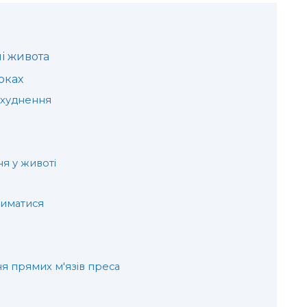
і живота
оках
 схуднення
я у животі
риматися
я прямих м'язів преса