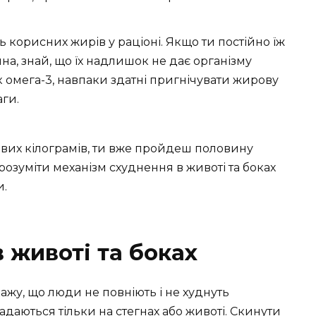
ь корисних жирів у раціоні. Якщо ти постійно їж
на, знай, що їх надлишок не дає організму
к омега-3, навпаки здатні пригнічувати жирову
ги.
их кілограмів, ти вже пройдеш половину
розуміти механізм схуднення в животі та боках
и.
 животі та боках
ажу, що люди не повніють і не худнуть
адаються тільки на стегнах або животі. Скинути