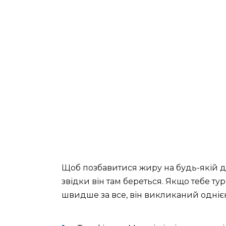
Щоб позбавитися жиру на будь-якій діл
звідки він там береться. Якщо тебе тур
швидше за все, він викликаний одніє