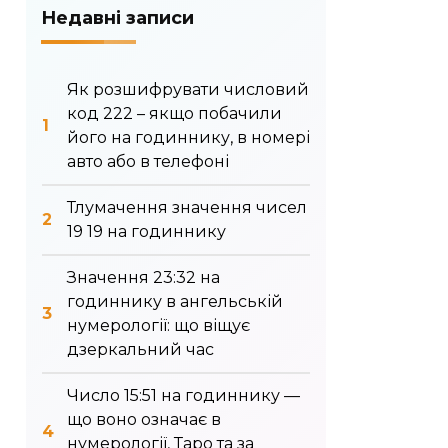
Недавні записи
Як розшифрувати числовий
код 222 – якщо побачили
його на годиннику, в номері
авто або в телефоні
Тлумачення значення чисел
19 19 на годиннику
Значення 23:32 на
годиннику в ангельській
нумерології: що віщує
дзеркальний час
Число 15:51 на годиннику —
що воно означає в
нумерології, Таро та за