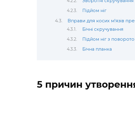
Зворотні скручування
Підйом ніг
Вправи для косих м'язів пре
Бічні скручування
Підйом ніг з поворот
Бічна планка
5 причин утворенн