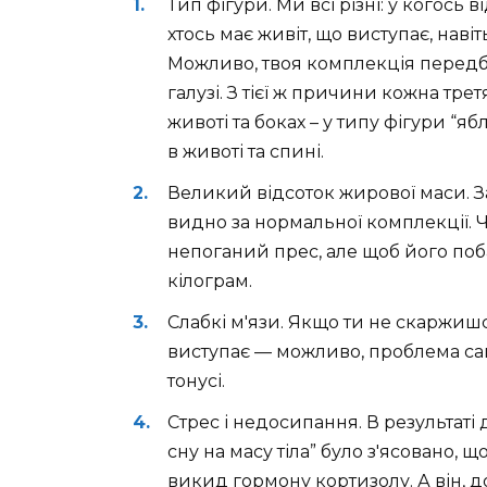
Тип фігури. Ми всі різні: у когось в
хтось має живіт, що виступає, наві
Можливо, твоя комплекція передб
галузі. З тієї ж причини кожна тр
животі та боках – у типу фігури “
в животі та спині.
Великий відсоток жирової маси. За
видно за нормальної комплекції. Ч
непоганий прес, але щоб його поб
кілограм.
Слабкі м'язи. Якщо ти не скаржишся
виступає — можливо, проблема сам
тонусі.
Стрес і недосипання. В результаті
сну на масу тіла” було з'ясовано, 
викид гормону кортизолу. А він, до