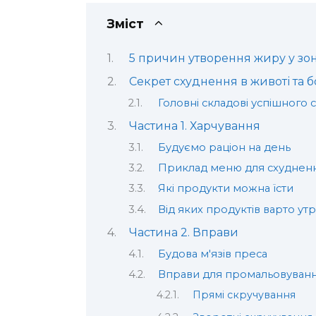
Зміст
5 причин утворення жиру у зон
Секрет схуднення в животі та б
Головні складові успішного
Частина 1. Харчування
Будуємо раціон на день
Приклад меню для схудненн
Які продукти можна їсти
Від яких продуктів варто ут
Частина 2. Вправи
Будова м'язів преса
Вправи для промальовуванн
Прямі скручування