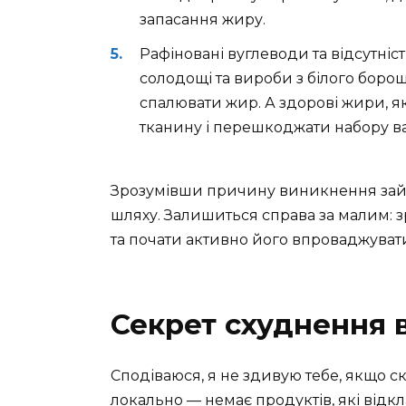
запасання жиру.
Рафіновані вуглеводи та відсутніст
солодощі та вироби з білого борош
спалювати жир. А здорові жири, я
тканину і перешкоджати набору ва
Зрозумівши причину виникнення зайв
шляху. Залишиться справа за малим: з
та почати активно його впроваджуват
Секрет схуднення в
Сподіваюся, я не здивую тебе, якщо ск
локально — немає продуктів, які відкл