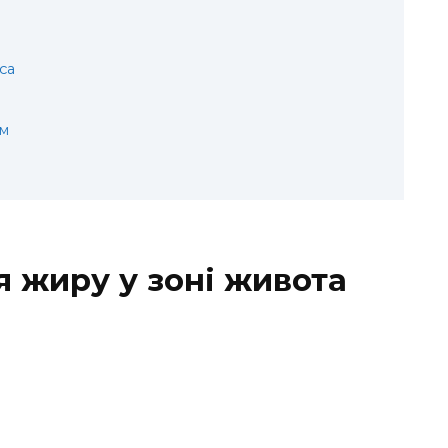
са
ом
я жиру у зоні живота