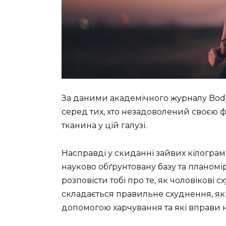
За даними академічного журналу Body
серед тих, хто незадоволений своєю ф
тканина у цій галузі.
Насправді у скиданні зайвих кілограм
науково обґрунтовану базу та планомірн
розповісти тобі про те, як чоловікові с
складається правильне схуднення, я
допомогою харчування та які вправи 