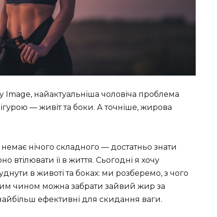
 Image, найактуальніша чоловіча проблема
ігурою — живіт та боки. А точніше, жирова
 немає нічого складного — достатньо знати
о втілювати її в життя. Сьогодні я хочу
худнути в животі та боках: ми розберемо, з чого
ким чином можна забрати зайвий жир за
найбільш ефективні для скидання ваги.