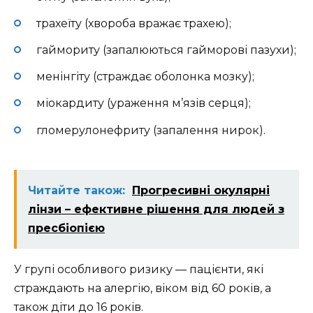
трахеїту (хвороба вражає трахею);
гаймориту (запалюються гайморові пазухи);
менінгіту (страждає оболонка мозку);
міокардиту (ураження м’язів серця);
гломерулонефриту (запалення нирок).
Читайте також:
Прогресивні окулярні
лінзи – ефективне рішення для людей з
пресбіопією
У групі особливого ризику — пацієнти, які
страждають на алергію, віком від 60 років, а
також діти до 16 років.