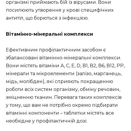
організмі приймають бій із вірусами. Вони
посилюють утворення у крові специфічних
антитіл, що борються з інфекцією.
Вітамінно-мінеральні комплекси
Ефективним профілактичним засобом є
збалансовані вітамінно-мінеральні комплекси.
Вони містять вітаміни А, С, Е, D, В1, В2, В6, В12, РР,
мінерали та мікроелементи (залізо, марганець,
мідь, молібден), які сприяють покращенню
роботи всіх систем організму, обміну речовин,
зміцненню тканин. Перевага таких комплексів
у тому, що вам не потрібно окремо підбирати
вітамінні компоненти – таблетки містять все
необхідне у профілактичній дозі.