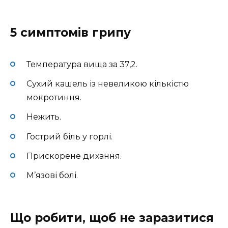
5 симптомів грипу
Температура вища за 37,2.
Сухий кашель із невеликою кількістю
мокротиння.
Нежить.
Гострий біль у горлі.
Прискорене дихання.
М’язові болі.
Що робити, щоб не заразитися