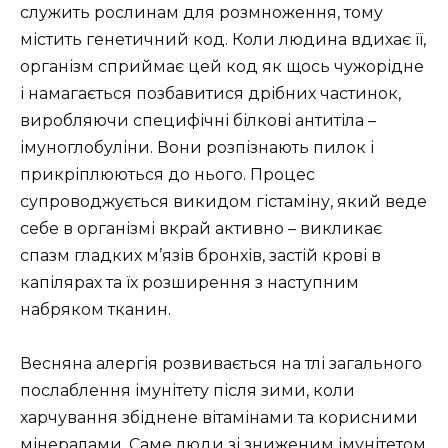
служить рослинам для розмноження, тому
містить генетичний код. Коли людина вдихає її,
організм сприймає цей код як щось чужорідне
і намагається позбавитися дрібних частинок,
виробляючи специфічні білкові антитіла –
імуноглобуліни. Вони розпізнають пилок і
прикріплюються до нього. Процес
супроводжується викидом гістаміну, який веде
себе в організмі вкрай активно – викликає
спазм гладких м’язів бронхів, застій крові в
капілярах та їх розширення з наступним
набряком тканин.
Весняна алергія розвивається на тлі загального
послаблення імунітету після зими, коли
харчування збіднене вітамінами та корисними
мінералами. Саме люди зі зниженим імунітетом