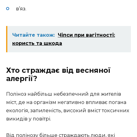
в’яз.
Читайте також:
Чіпси при вагітності:
користь та шкода
Хто страждає від весняної
алергії?
Поліноз найбільш небезпечний для жителів
міст, де на організм негативно впливає погана
екологія, запиленість, високий вміст токсичних
викидів у повітрі.
Від полінозу більше страждають люди, які