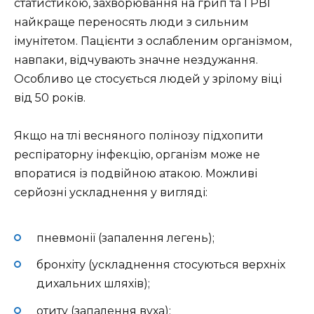
статистикою, захворювання на грип та ГРВІ
найкраще переносять люди з сильним
імунітетом. Пацієнти з ослабленим організмом,
навпаки, відчувають значне нездужання.
Особливо це стосується людей у зрілому віці
від 50 років.
Якщо на тлі весняного полінозу підхопити
респіраторну інфекцію, організм може не
впоратися із подвійною атакою. Можливі
серйозні ускладнення у вигляді:
пневмонії (запалення легень);
бронхіту (ускладнення стосуються верхніх
дихальних шляхів);
отиту (запалення вуха);