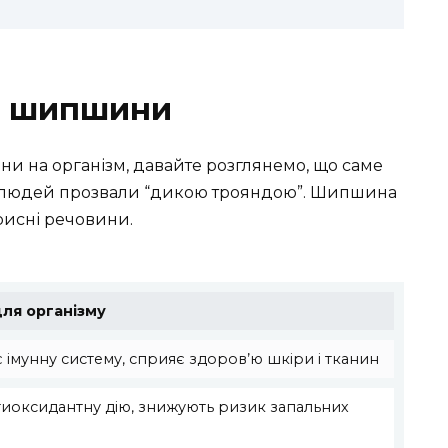
и шипшини
и на організм, давайте розглянемо, що саме
 її людей прозвали “дикою трояндою”. Шипшина
орисні речовини.
ля організму
 імунну систему, сприяє здоров’ю шкіри і тканин
иоксидантну дію, знижують ризик запальних