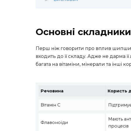
Основні складник
Перш ніж говорити про вплив шипшин
входить до її складу. Адже не дарма
багата на вітаміни, мінерали та інші к
Речовина
Користь д
Вітамін C
Підтримує
Мають ант
Флавоноїди
процесів