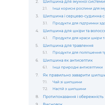
Шипшина для імунної системи
Інші корисні рослини для ім
Шипшина і серцево-судинна с
Продукти для підтримки зд
Шипшина для шкіри та волосс
Продукти для краси шкіри т
Шипшина для травлення
Продукти для поліпшення 
Шипшина як антисептик
Інші природні антисептики
Як правильно заварити шипш
Чай зі шипшини
Настій з шипшини
Протипоказання і обережність
Висновок