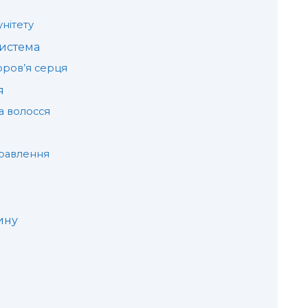
унітету
истема
оров’я серця
я
а волосся
травлення
ину