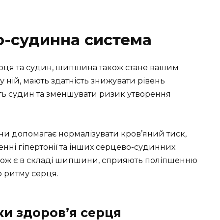
о-судинна система
ерця та судин, шипшина також стане вашим
у ній, мають здатність знижувати рівень
ть судин та зменшувати ризик утворення
 допомагає нормалізувати кров’яний тиск,
ні гіпертонії та інших серцево-судинних
і також є в складі шипшини, сприяють поліпшенню
ю ритму серця.
и здоров’я серця