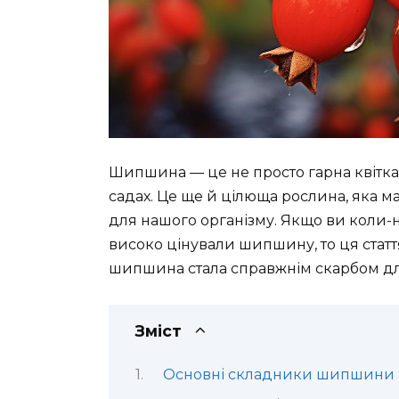
Шипшина — це не просто гарна квітка, 
садах. Це ще й цілюща рослина, яка м
для нашого організму. Якщо ви коли-
високо цінували шипшину, то ця статт
шипшина стала справжнім скарбом дл
Зміст
Основні складники шипшини