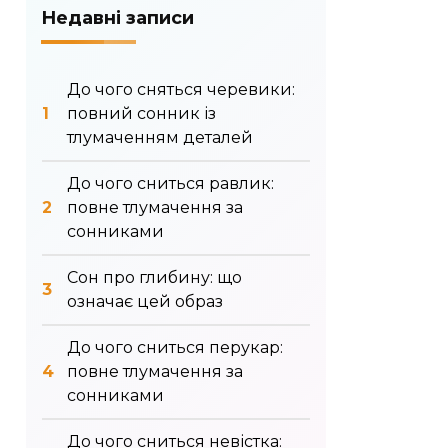
Недавні записи
До чого сняться черевики:
повний сонник із
тлумаченням деталей
До чого сниться равлик:
повне тлумачення за
сонниками
Сон про глибину: що
означає цей образ
До чого сниться перукар:
повне тлумачення за
сонниками
До чого сниться невістка: