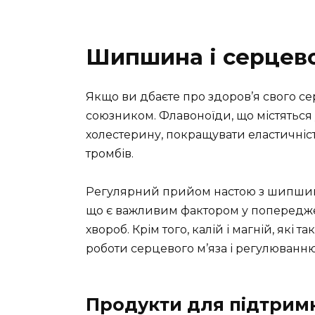
Шипшина і серцев
Якщо ви дбаєте про здоров’я свого с
союзником. Флавоноїди, що містяться 
холестерину, покращувати еластичніс
тромбів.
Регулярний прийом настою з шипшини
що є важливим фактором у попереджен
хвороб. Крім того, калій і магній, як
роботи серцевого м’яза і регулюванн
Продукти для підтримк