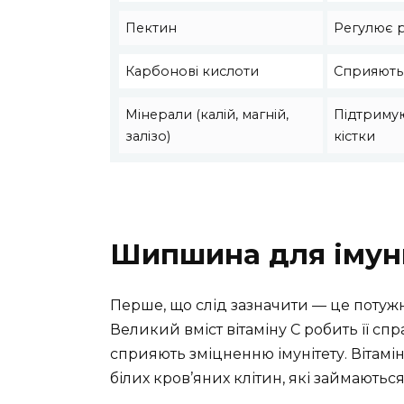
Пектин
Регулює 
Карбонові кислоти
Сприяють 
Мінерали (калій, магній,
Підтримую
залізо)
кістки
Шипшина для імун
Перше, що слід зазначити — це потуж
Великий вміст вітаміну C робить її с
сприяють зміцненню імунітету. Вітамін
білих кров’яних клітин, які займаються