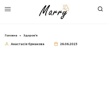
Перейти
до
вмісту
Головна
»
Здоров'я
Анастасія Єрмакова
26.06.2023