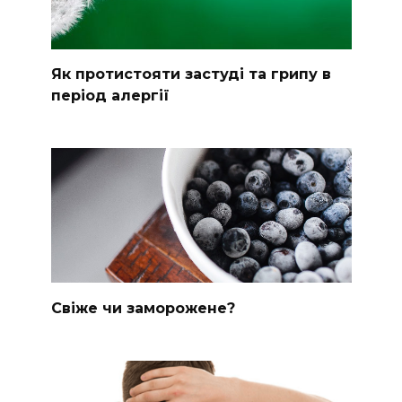
Як протистояти застуді та грипу в
період алергії
Свіже чи заморожене?