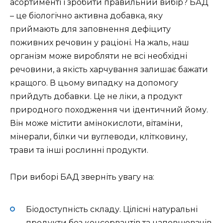
асортименті і зробити правильний вибір? БАД
– це біологічно активна добавка, яку
приймають для заповнення дефіциту
поживних речовин у раціоні. На жаль, наш
організм може виробляти не всі необхідні
речовини, а якість харчування залишає бажати
кращого. В цьому випадку на допомогу
прийдуть добавки. Це не ліки, а продукт
природного походження чи ідентичний йому.
Він може містити амінокислоти, вітаміни,
мінерали, білки чи вуглеводи, клітковину,
трави та інші рослинні продукти.
При виборі БАД зверніть увагу на:
Біодоступність складу. Цілісні натуральні
продукти без консервантів та наповнювачів