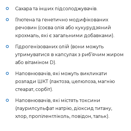
Сахара та інших підсолоджувачів.
Глютена та генетично модифікованих
речовин (соєва олія або кукурудзяний
крохмаль, які є загальними добавками).
Гідрогенізованих олій (вони можуть
утримуватися в капсулах з риб’ячим жиром
або вітаміном D).
Наповнювачів, які можуть викликати
розлади ШКТ (лактоза, целюлоза, магнію
стеарат, сорбіт).
Наповнювачів, які містять токсини
(лаурилсульфат натрію, діоксид титану,
хлор, пропіленгліколь, повідон, тальк).