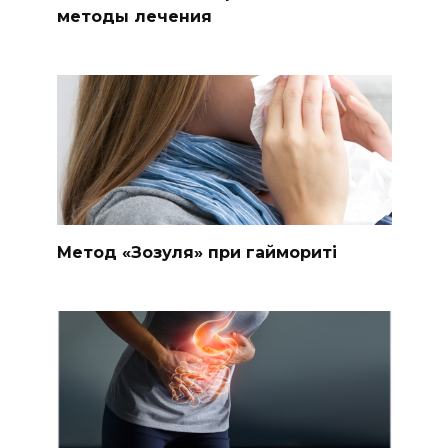
методы лечения
Метод «Зозуля» при гаймориті