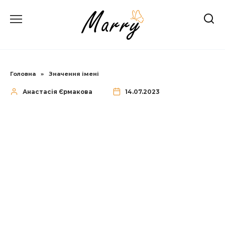
Перейти
до
вмісту
Головна
»
Значення імені
Анастасія Єрмакова
14.07.2023