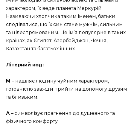
ім’ям володіють сильною волею та сталевим
характером, їх веде планета Меркурій.
Називаючи хлопчика таким іменем, батьки
сподівалися, що їх син стане мужнім, сильним
та цілеспрямованим. Це ім’я популярне в таких
країнах, як Єгипет, Азербайджан, Чечня,
Казахстан та багатьох інших.
Літерний код:
М
– наділяє людину чуйним характером,
готовністю завжди прийти на допомогу друзям
та близьким.
А
– символізує прагнення до душевного та
фізичного комфорту.