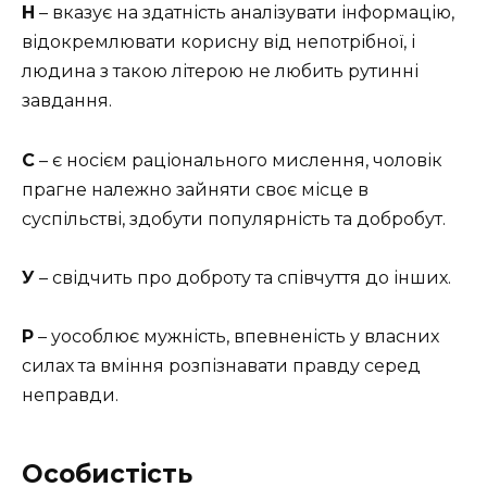
Н
– вказує на здатність аналізувати інформацію,
відокремлювати корисну від непотрібної, і
людина з такою літерою не любить рутинні
завдання.
С
– є носієм раціонального мислення, чоловік
прагне належно зайняти своє місце в
суспільстві, здобути популярність та добробут.
У
– свідчить про доброту та співчуття до інших.
Р
– уособлює мужність, впевненість у власних
силах та вміння розпізнавати правду серед
неправди.
Особистість