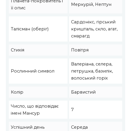
Планета-покровитель і
Меркурій, Нептун
її опис
Сардонікс, гірський
Талісман (оберіг)
кришталь, скло, агат,
смарагд
Стихія
Повітря
Валеріана, селера,
Рослинний символ
петрушка, базилік,
волоський горіх
Колір
Барвистий
Число, що відповідає
7
імені Мансур
Успішний день
Середа