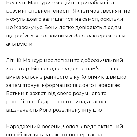
Весняні Мансури емоційні, привабливі та
розумні, сповнені енергії. Як і зимові, весняні не
можуть довго залишатися на самоті, оскільки
це їх засмучує. Вони легко довіряють людям,
що робить їх вразливими. За характером вони
альтруїсти.
Літній Мансур має легкий та доброзичливий
характер. Він володіє чудовою пам’яттю, що
виявляється з раннього віку. Хлопчик швидко
запам’ятовує інформацію та довго її зберігає.
Батьки в захваті від свого розумного та
різнобічно обдарованого сина, а також
відзначають його розвинену інтуїцію.
Народжений восени, чоловік веде активний
спосіб життя та уважно спостерігає за