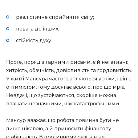
реалістичне сприйняття світу;
повага до інших;
стійкість духу.
Проте, поряд з гарними рисами, є й негативні:
хитрість, обачність, довірливість та гордовитість.
У житті Мансура часто трапляються успіхи, і він є
оптимістом, тому досягає всього, про що мріє.
Невдачі, що зустрічаються, скоріше можна
вважати незначними, ніж катастрофічними.
Мансур вважає, що робота повинна бути не
лише цікавою, а й приносити фінансову
стабільність. В противному разі, він не