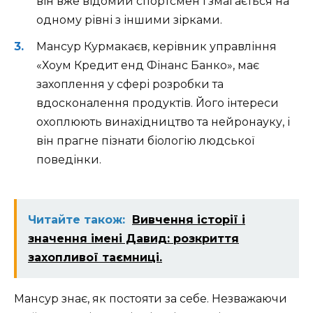
він вже відомий спортсмен і змагається на
одному рівні з іншими зірками.
Мансур Курмакаєв, керівник управління
«Хоум Кредит енд Фінанс Банко», має
захоплення у сфері розробки та
вдосконалення продуктів. Його інтереси
охоплюють винахідництво та нейронауку, і
він прагне пізнати біологію людської
поведінки.
Читайте також:
Вивчення історії і
значення імені Давид: розкриття
захопливої таємниці.
Мансур знає, як постояти за себе. Незважаючи