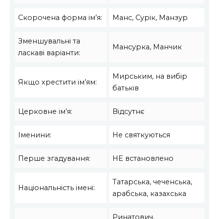
Скорочена форма ім’я:
Манс, Сурік, Манзур
Зменшувальні та
Мансурка, Манчик
ласкаві варіанти:
Мирським, на вибір
Якщо хрестити ім’ям:
батьків
Церковне ім’я:
Відсутнє
Іменини:
Не святкуються
Перше згадування:
НЕ встановлено
Татарська, чеченська,
Національність імені:
арабська, казахська
Ринатович,