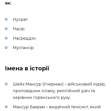
як:
Нусрат;
Насір;
Насреддін;
Мустансір.
Імена в історії
Шейх Мансур (Учерман) – військовий лідер,
проповідник ісламу, релігійний діяч та
керівник горянського руху.
Мансур Бахрам – видатний тенісист, який