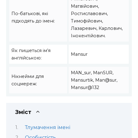
Матвійович,
По-батькові, які
Ростиславович,
підходять до імені:
Тимофійович,
Лазаревич, Карлович,
Інокентійович.
Як пишеться ім’я
Mansur
англійською:
MAN_sur, ManSUR,
Нікнейми для
Mansurtik, Man@sur,
соцмереж:
Mansur@132
Зміст
Тлумачення імені
Особистість