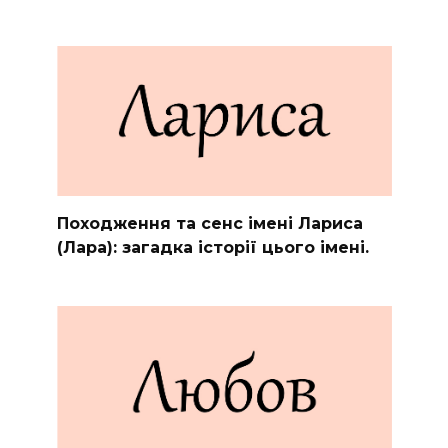
Походження та сенс імені Лариса
(Лара): загадка історії цього імені.