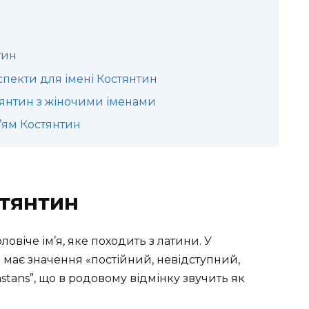
тин
спекти для імені Костянтин
стянтин з жіночими іменами
м’ям Костянтин
стянтин
овіче ім’я, яке походить з латини. У
 має значення «постійний, невідступний,
nstans”, що в родовому відмінку звучить як