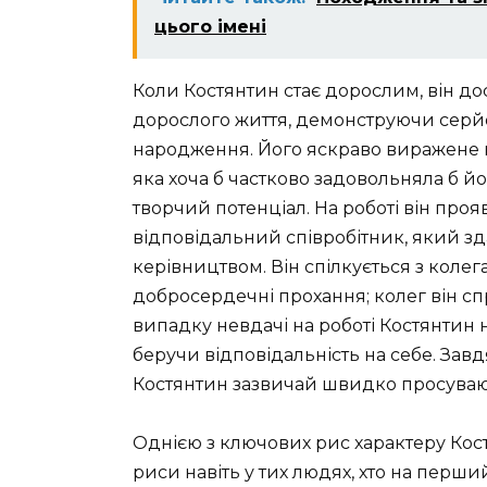
цього імені
Коли Костянтин стає дорослим, він д
дорослого життя, демонструючи серйозн
народження. Його яскраво виражене п
яка хоча б частково задовольняла б й
творчий потенціал. На роботі він проя
відповідальний співробітник, який з
керівництвом. Він спілкується з колег
добросердечні прохання; колег він сп
випадку невдачі на роботі Костянтин 
беручи відповідальність на себе. Зав
Костянтин зазвичай швидко просувают
Однією з ключових рис характеру Кост
риси навіть у тих людях, хто на перш