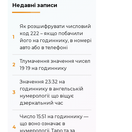
Недавні записи
Як розшифрувати числовий
код 222 – якщо побачили
його на годиннику, в номері
авто або в телефоні
Тлумачення значення чисел
19 19 на годиннику
Значення 23:32 на
годиннику в ангельській
нумерології: що віщує
дзеркальний час
Число 15:51 на годиннику —
що воно означає в
нумерології, Таро та за