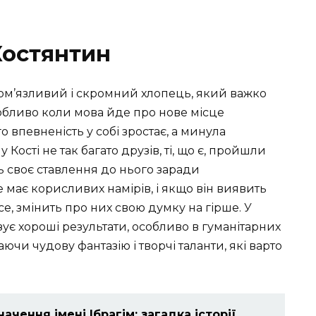
Костянтин
ром’язливий і скромний хлопець, який важко
собливо коли мова йде про нове місце
 впевненість у собі зростає, а минула
 Кості не так багато друзів, ті, що є, пройшли
ь своє ставлення до нього заради
 має корисливих намірів, і якщо він виявить
е, змінить про них свою думку на гірше. У
ує хороші результати, особливо в гуманітарних
 маючи чудову фантазію і творчі таланти, які варто
ачення імені Ібрагім: загадка історії