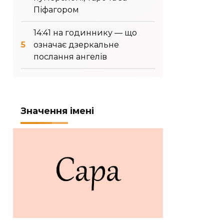
Піфагором
14:41 на годиннику — що
означає дзеркальне
послання ангелів
Значення імені