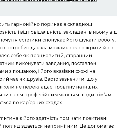
осить гармонійно поринає в складнощі
ість і відповідальність, закладені в ньому від
очуття естетики спонукає його шукати роботу,
ого потреби і давала можливість розкрити його
вляє себе як працьовитий, старанний і
датний виконувати завдання, поставлені
ами з пошаною, і його вказівки схожі на
риймає як друзів. Варто зазначити, що у
ніколи не перекладає провину на інших,
дяки своїм професійним якостям люди з ім’ям
ься по кар’єрних сходах.
янтина є його здатність помічати позитивні
ий погляд здається непримітним. Це допомагає