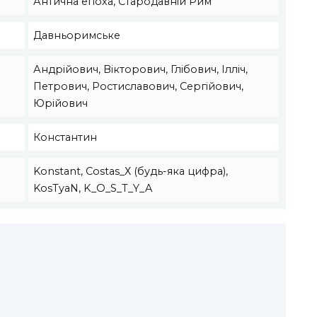
Антична епоха, Стародавній Рим
Давньоримське
Андрійович, Вікторович, Глібович, Ілліч,
Петрович, Ростиславович, Сергійович,
Юрійович
Константин
Konstant, Сostas_Х (будь-яка цифра),
KosTyaN, K_O_S_T_Y_A