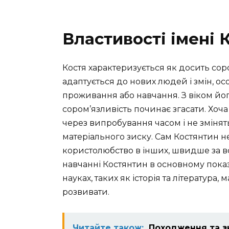
Властивості імені 
Костя характеризується як досить со
адаптується до нових людей і змін, о
проживання або навчання. З віком його
сором’язливість починає згасати. Хоча у
через випробування часом і не змінят
матеріального зиску. Сам Костянтин не
користолюбство в інших, швидше за вс
навчанні Костянтин в основному показ
науках, таких як історія та література,
розвивати.
Читайте також:
Походження та зн