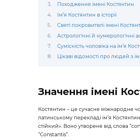
Походження імені Костянтин
Ім’я Костянтин в історії
Святі покровителі імені Костян
Астрологічні й нумерологічні а
Сумісність чоловіка на ім’я Ко
Цікаві відомості про людей з і
Значення імені Ко
Костянтин – це сучасне міжнародне чол
латинському перекладі ім’я Костянтин
стійкий». Воно утворене від слова “co
“Constantis”.