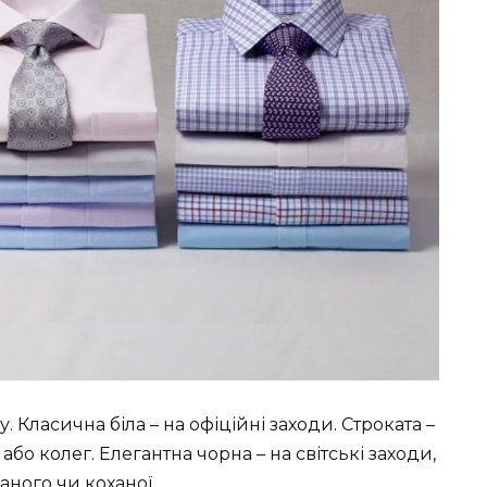
 Класична біла – на офіційні заходи. Строката –
бо колег. Елегантна чорна – на світські заходи,
аного чи коханої.