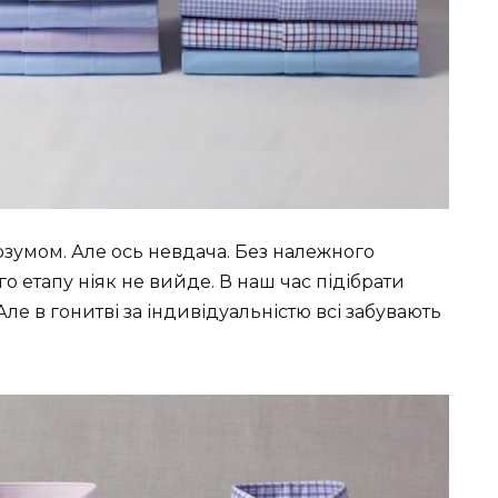
розумом. Але ось невдача. Без належного
о етапу ніяк не вийде. В наш час підібрати
Але в гонитві за індивідуальністю всі забувають