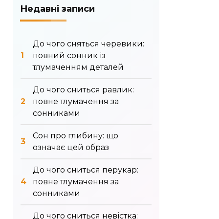
Недавні записи
До чого сняться черевики:
повний сонник із
тлумаченням деталей
До чого сниться равлик:
повне тлумачення за
сонниками
Сон про глибину: що
означає цей образ
До чого сниться перукар:
повне тлумачення за
сонниками
До чого сниться невістка: