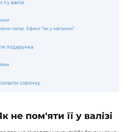
її у валізі
оном
ючи папір. Ефект “як у магазині”
для подарунка
нями
скласти сорочку.
к не пом'яти її у валізі