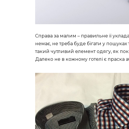
Справа за малим – правильне її уклад
немає, не треба буде бігати у пошуках 
такий чутливий елемент одягу, як пок
Далеко не в кожному готелі є праска 