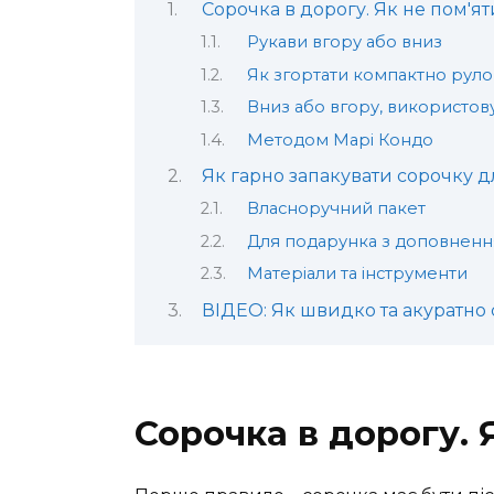
Сорочка в дорогу. Як не пом'яти 
Рукави вгору або вниз
Як згортати компактно рул
Вниз або вгору, використову
Методом Марі Кондо
Як гарно запакувати сорочку 
Власноручний пакет
Для подарунка з доповнен
Матеріали та інструменти
ВІДЕО: Як швидко та акуратно 
Сорочка в дорогу. Я