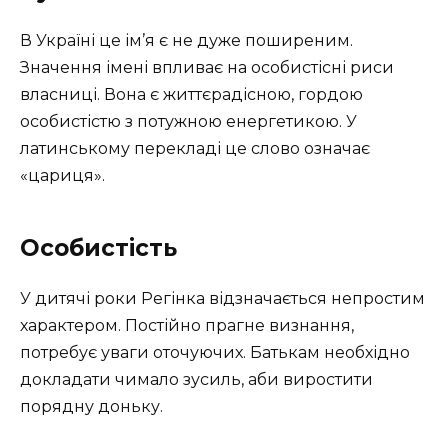
В Україні це ім’я є не дуже поширеним.
Значення імені впливає на особистісні риси
власниці. Вона є життєрадісною, гордою
особистістю з потужною енергетикою. У
латинському перекладі це слово означає
«цариця».
Особистість
У дитячі роки Регінка відзначається непростим
характером. Постійно прагне визнання,
потребує уваги оточуючих. Батькам необхідно
докладати чимало зусиль, аби виростити
порядну доньку.