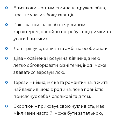
Близнюки – оптимістична та дружелюбна,
прагне уваги з боку хлопців.
Рак – капризна особа з чутливим
характером, постійно потребує підтримки та
уваги близьких.
Лев – рішуча, сильна та амбітна особистість.
Діва – освічена і розумна дівчина, з нею
легко обговорювати різні теми, іноді може
здаватися зарозумілою.
Терези – ніжна, м’яка та романтична, в житті
найважливішою є родина, вона повністю
присвячує себе чоловікові та дітям.
Скорпіон – приховує свою чутливість, має
мінливий настрій, може бути запальною,