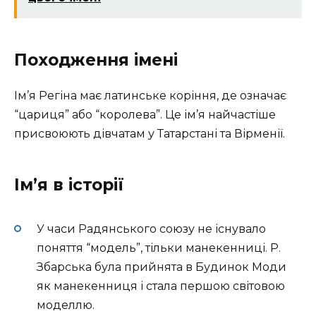
Походження імені
Ім’я Регіна має латинське коріння, де означає
“цариця” або “королева”. Це ім’я найчастіше
присвоюють дівчатам у Татарстані та Вірменії.
Ім’я в історії
У часи Радянського союзу не існувало
поняття “модель”, тільки манекенниці. Р.
Збарська була прийнята в Будинок Моди
як манекенниця і стала першою світовою
моделлю.