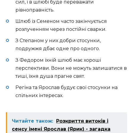
сил, і в шлюбі буде переважати
рівноправність.
Шлюб із Семеном часто закінчується
розлученням через постійні сварки.
З Степаном у них добри стосунки,
подружжя дбає одне про одного.
З Федором їхній шлюб має хороші
перспективи. Вони не можуть залишатися в
тиші, їхня душа прагне свят.
Регіна та Ярослав будує свої стосунки на
спільних інтересах.
Читайте також:
Розкриття витоків і
сенсу імені Ярослав (Ярик) - загадка