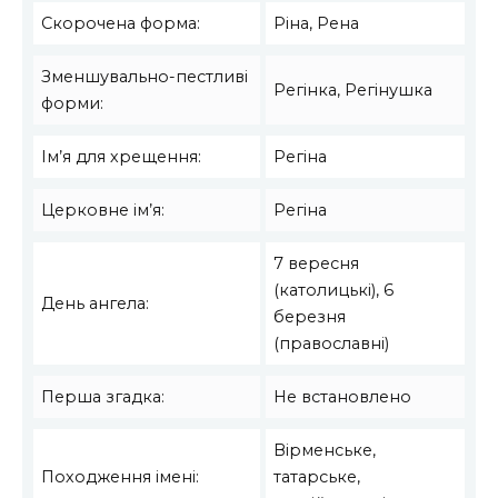
Скорочена форма:
Ріна, Рена
Зменшувально-пестливі
Регінка, Регінушка
форми:
Ім’я для хрещення:
Регіна
Церковне ім’я:
Регіна
7 вересня
(католицькі), 6
День ангела:
березня
(православні)
Перша згадка:
Не встановлено
Вірменське,
Походження імені:
татарське,