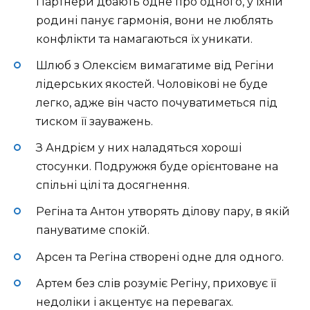
Партнери дбають одне про одного, у їхній
родині панує гармонія, вони не люблять
конфлікти та намагаються їх уникати.
Шлюб з Олексієм вимагатиме від Регіни
лідерських якостей. Чоловікові не буде
легко, адже він часто почуватиметься під
тиском її зауважень.
З Андрієм у них наладяться хороші
стосунки. Подружжя буде орієнтоване на
спільні цілі та досягнення.
Регіна та Антон утворять ділову пару, в якій
пануватиме спокій.
Арсен та Регіна створені одне для одного.
Артем без слів розуміє Регіну, приховує її
недоліки і акцентує на перевагах.