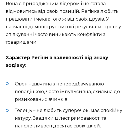
Вона є природженим лідером і не готова
відмовитись від своїх позицій. Регінка любить
працювати і чекає того ж від своїх друзів. У
навчанні демонструє високі результати, проте у
спілкуванні часто виникають конфлікти з
товаришами.
Характер Регіни в залежності від знаку
зодіаку:
Овен – дівчина з непередбачуваною
поведінкою, часто імпульсивна, схильна до
ризикованих вчинків.
Телець – не любить суперечок, має спокійну
натуру. Завдяки цілеспрямованості та
наполегливості досягає своїх цілей.