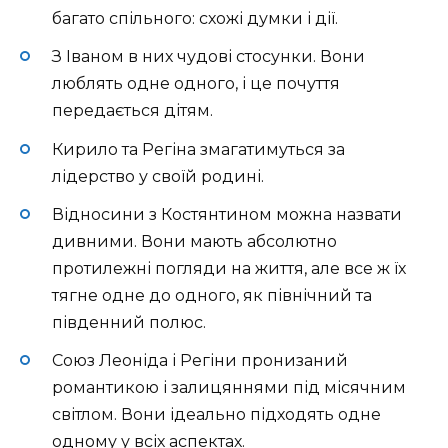
багато спільного: схожі думки і дії.
З Іваном в них чудові стосунки. Вони
люблять одне одного, і це почуття
передається дітям.
Кирило та Регіна змагатимуться за
лідерство у своїй родині.
Відносини з Костянтином можна назвати
дивними. Вони мають абсолютно
протилежні погляди на життя, але все ж їх
тягне одне до одного, як північний та
південний полюс.
Союз Леоніда і Регіни пронизаний
романтикою і залицяннями під місячним
світлом. Вони ідеально підходять одне
одному у всіх аспектах.