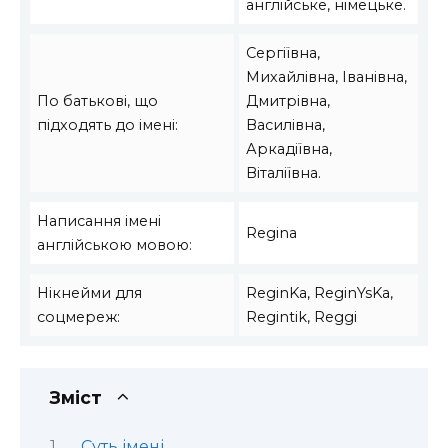
англійське, німецьке.
Сергіївна,
Михайлівна, Іванівна,
По батькові, що
Дмитрівна,
підходять до імені:
Василівна,
Аркадіївна,
Віталіївна.
Написання імені
Regina
англійською мовою:
Нікнейми для
ReginKa, ReginYsKa,
соцмереж:
Regintik, Reggi
Зміст
Суть імені