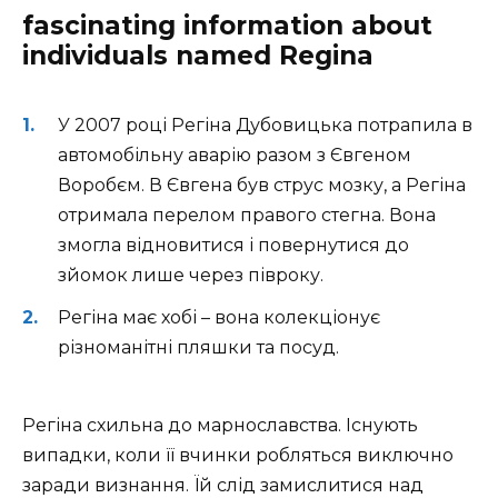
fascinating information about
individuals named Regina
У 2007 році Регіна Дубовицька потрапила в
автомобільну аварію разом з Євгеном
Воробєм. В Євгена був струс мозку, а Регіна
отримала перелом правого стегна. Вона
змогла відновитися і повернутися до
зйомок лише через півроку.
Регіна має хобі – вона колекціонує
різноманітні пляшки та посуд.
Регіна схильна до марнославства. Існують
випадки, коли її вчинки робляться виключно
заради визнання. Їй слід замислитися над