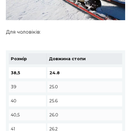
Для чоловіків:
Розмір
Довжина стопи
38,5
24.8
39
25.0
40
25.6
40,5
26.0
41
26.2