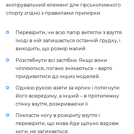
екіпірувальний елемент для гірськолижного
спорту згідно з правилами примірки.
Перевірити, чи всю папір витягли з взуття.
Іноді в ній залишається останній грудку, і
виходить, що розмір малий.
Розстебнути всі застібки. Якщо вони
чіпляються, погано знімаються – варто
придивитися до інших моделей.
Однією рукою взяти за ярлик і потягнути
його всередину, а інший – в протилежну
стінку взуття, розкриваючи її.
Покласти ногу в розкриту взуття і
перевірити, що мова йде щільно вздовж
ноги, не загинається.