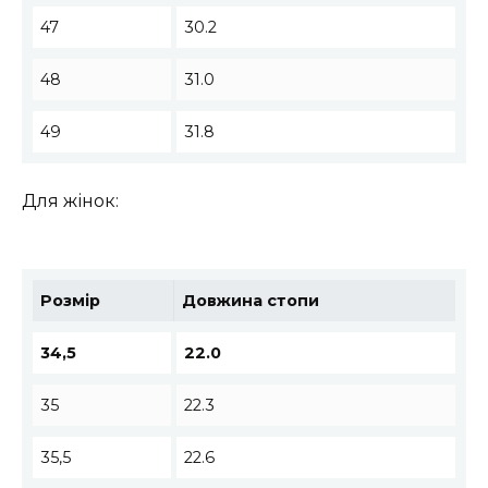
47
30.2
48
31.0
49
31.8
Для жінок:
Розмір
Довжина стопи
34,5
22.0
35
22.3
35,5
22.6