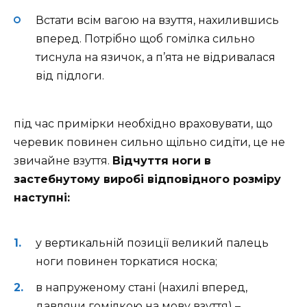
Встати всім вагою на взуття, нахилившись
вперед. Потрібно щоб гомілка сильно
тиснула на язичок, а п’ята не відривалася
від підлоги.
під час примірки необхідно враховувати, що
черевик повинен сильно щільно сидіти, це не
звичайне взуття.
Відчуття ноги в
застебнутому виробі відповідного розміру
наступні:
у вертикальній позиції великий палець
ноги повинен торкатися носка;
в напруженому стані (нахилі вперед,
давлячи гомілкою на мову взуття) –