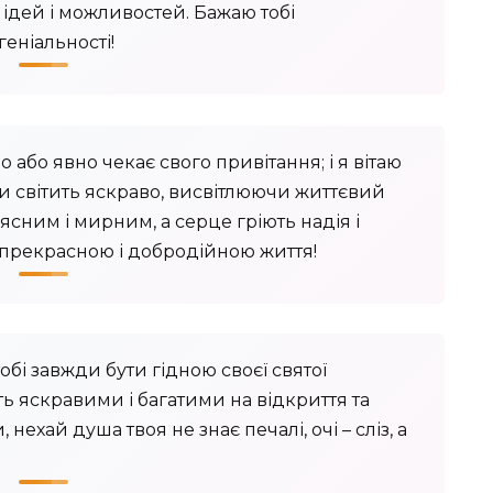
 ідей і можливостей. Бажаю тобі
геніальності!
 або явно чекає свого привітання; і я вітаю
и світить яскраво, висвітлюючи життєвий
ясним і мирним, а серце гріють надія і
 прекрасною і добродійною життя!
бі завжди бути гідною своєї святої
ть яскравими і багатими на відкриття та
нехай душа твоя не знає печалі, очі – сліз, а