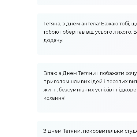
Тетяна, з днем ​​ангела! Бажаю тобі, 
тобою і оберігав від усього лихого. 
додачу.
Вітаю з Днем Тетяни і побажати хоч
приголомшливих ідей і веселих виті
житті, безсумнівних успіхів і підко
кохання!
З днем ​​Тетяни, покровительки студ