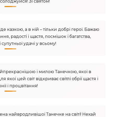
солоджуйся! Зі святом!
е казкою, а в ній – тільки добрі герої. Бажаю
ння, радості і щастя, посмішок і багатства,
 супутньої удачі у всьому!
айпрекраснішою і милою Танечкою, якої в
ля якої цей світ відкриває світлі обрії щастя і
нії і процвітання!
ена ​​найвродливішої Танечке на світі! Нехай