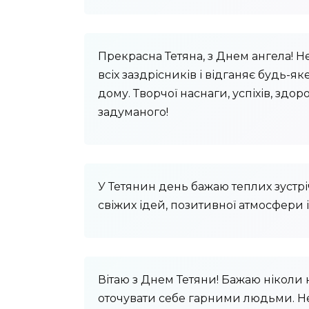
Прекрасна Тетяна, з Днем ангела! Н
всіх заздрісників і відганяє будь-як
дому. Творчої наснаги, успіхів, здоро
задуманого!
У Тетянин день бажаю теплих зустрі
свіжих ідей, позитивної атмосфери і
Вітаю з Днем Тетяни! Бажаю ніколи 
оточувати себе гарними людьми. Нех