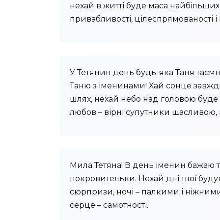
нехай в житті буде маса найбільших
привабливості, цілеспрямованості і 
У Тетянин день будь-яка Таня таємно
Таню з іменинами! Хай сонце завжд
шлях, нехай небо над головою буде 
любов – вірні супутники щасливою,
Мила Тетяна! В день іменин бажаю то
покровительки. Нехай дні твої буду
сюрпризи, ночі – палкими і ніжними, 
серце – самотності.