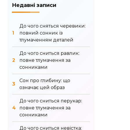
Недавні записи
До чого сняться черевики:
повний сонник із
тлумаченням деталей
До чого сниться равлик:
повне тлумачення за
сонниками
Сон про глибину: що
означає цей образ
До чого сниться перукар:
повне тлумачення за
сонниками
До чого сниться невістка: