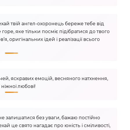
ехай твій ангел-охоронець береже тебе від
е горе, яке тільки посміє підібратися до твого
в’я, оригінальних ідей і реалізації всього
чей, яскравих емоцій, весняного натхнення,
 ніжної любові!
не залишатися без уваги, бажаю постійно
ай це свято нагадає про юність і сміливості,