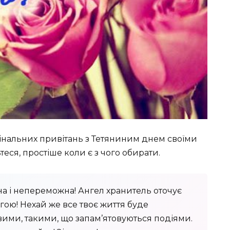
гінальних привітань з Тетяниним днем своїми
теся, простіше коли є з чого обирати.
чна і непереможна! Ангел хранитель оточує
агою! Нехай же все твоє життя буде
вими, такими, що запам’ятовуються подіями.