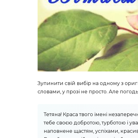
Зупинити свій вибір на одному з ори
словами, у прозі не просто. Але погодь
Тетяна! Краса твого імені незапере
тебе своєю добротою, турботою і ув
наповнене щастям, успіхами, краси