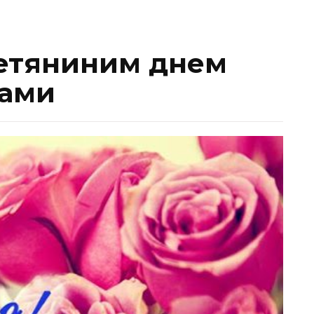
Тетяниним днем
вами