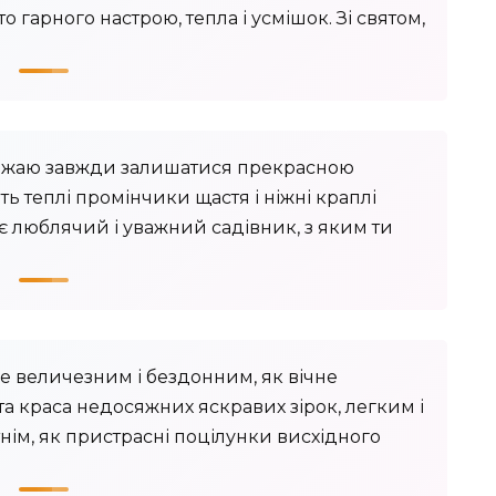
о гарного настрою, тепла і усмішок. Зі святом,
! Бажаю завжди залишатися прекрасною
ь теплі промінчики щастя і ніжні краплі
ає люблячий і уважний садівник, з яким ти
е величезним і бездонним, як вічне
та краса недосяжних яскравих зірок, легким і
тнім, як пристрасні поцілунки висхідного