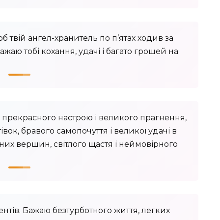
щоб твій ангел-хранитель по п’ятах ходив за
Бажаю тобі кохання, удачі і багато грошей на
у прекрасного настрою і великого прагнення,
вок, бравого самопочуття і великої удачі в
рених вершин, світлого щастя і неймовірного
ентів. Бажаю безтурботного життя, легких