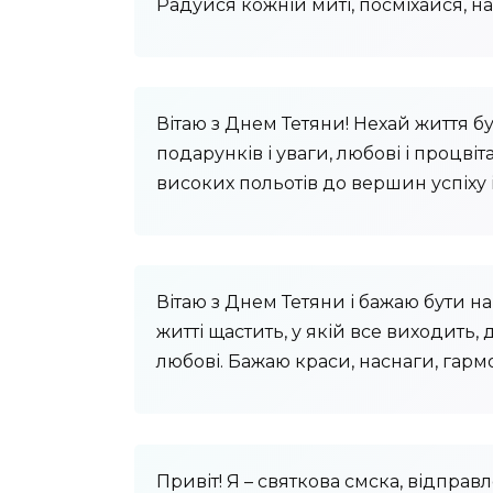
Радуйся кожній миті, посміхайся, на
Вітаю з Днем Тетяни! Нехай життя буд
подарунків і уваги, любові і процвіта
високих польотів до вершин успіху і
Вітаю з Днем Тетяни і бажаю бути н
житті щастить, у якій все виходить, д
любові. Бажаю краси, наснаги, гармо
Привіт! Я – святкова смска, відправл