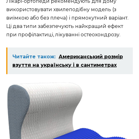
Лікарі-ортопеди рекомендують для дому
використовувати хвилеподібну модель (з
виїмкою або без плеча) і прямокутний варіант.
Ці два типи забезпечують найкращий ефект
при профілактиці, лікуванні остеохондрозу.
Читайте також:
Американський розмір
взуття на українську і в сантиметрах