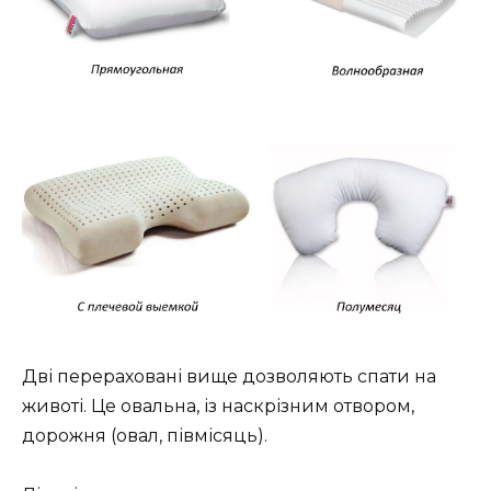
Дві перераховані вище дозволяють спати на
животі. Це овальна, із наскрізним отвором,
дорожня (овал, півмісяць).