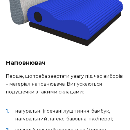
Наповнювач
Перше, що треба звертати увагу під час виборів
– матеріал наповнювача. Випускаються
подушечки з такими складами:
натуральні (гречані лушпиння, бамбук,
натуральний латекс, бавовна, пух/перо);
штучні (штучний латекс, піна Memory,