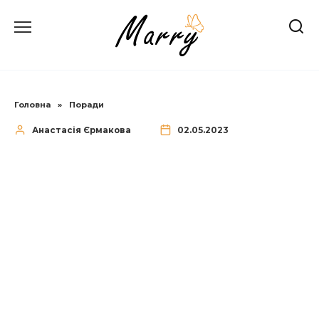
Перейти
до
вмісту
Головна
»
Поради
Анастасія Єрмакова
02.05.2023