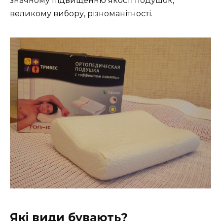
значному підвищенню якості подушок,
великому вибору, різноманітності.
Які види бувають?