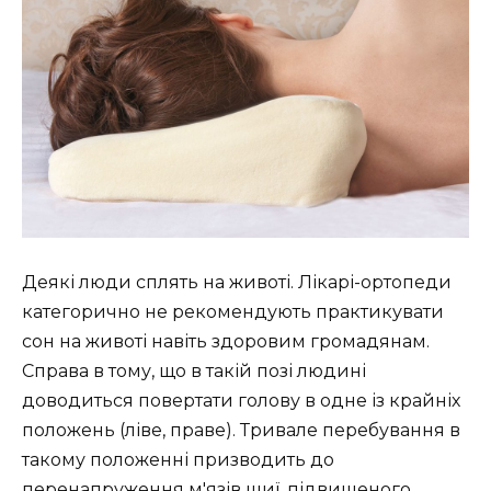
Деякі люди сплять на животі. Лікарі-ортопеди
категорично не рекомендують практикувати
сон на животі навіть здоровим громадянам.
Справа в тому, що в такій позі людині
доводиться повертати голову в одне із крайніх
положень (ліве, праве). Тривале перебування в
такому положенні призводить до
перенапруження м'язів шиї, підвищеного