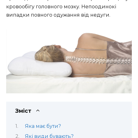
кровообігу головного мозку. Непоодинокі
випадки повного одужання від недуги.
Зміст
Яка має бути?
Які види бувають?