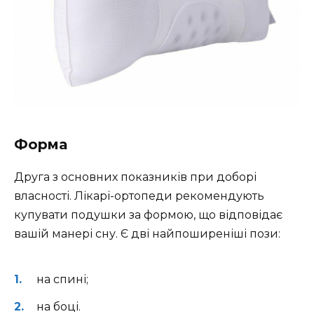
Форма
Друга з основних показників при доборі
власності. Лікарі-ортопеди рекомендують
купувати подушки за формою, що відповідає
вашій манері сну. Є дві найпоширеніші пози:
на спині;
на боці.