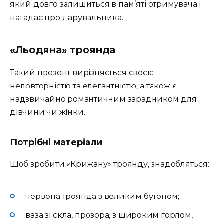
який довго залишиться в пам’яті отримувача і
нагадає про дарувальника.
«Льодяна» троянда
Такий презент вирізняється своєю
неповторністю та елегантністю, а також є
надзвичайно романтичним зарадником для
дівчини чи жінки.
Потрібні матеріали
Щоб зробити «Крижану» троянду, знадобляться:
червона троянда з великим бутоном;
ваза зі скла, прозора, з широким горлом,