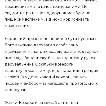
зокрема Козерога, вважаються самостійними,
працьовитими та цілеспрямованими. Це
свідчить про те, що подарунок має бути не
лише символічним, а дійсно корисним та
практичним.
Корисний презент не повинен бути нудним і
його важливо дарувати з особливим
підійманням, наприклад, вкласти в подарунок
листівку або записку, бажано написану рукою
дарувальника. Оскільки Козероги
народжуються взимку, теплі та затишні речі, які
зігріють їх у довгі холодні вечори, стануть
чудовим вибором та нагадають про того, хто їх
подарував.
Жінки-Козероги зазвичай активні та