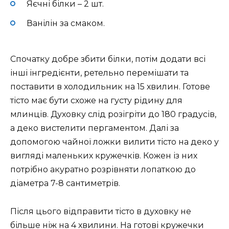
Яєчні білки – 2 шт.
Ванілін за смаком.
Спочатку добре збити білки, потім додати всі
інші інгредієнти, ретельно перемішати та
поставити в холодильник на 15 хвилин. Готове
тісто має бути схоже на густу рідину для
млинців. Духовку слід розігріти до 180 градусів,
а деко вистелити пергаментом. Далі за
допомогою чайної ложки вилити тісто на деко у
вигляді маленьких кружечків. Кожен із них
потрібно акуратно розрівняти лопаткою до
діаметра 7-8 сантиметрів.
Після цього відправити тісто в духовку не
більше ніж на 4 хвилини. На готові кружечки