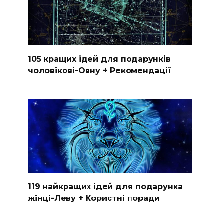
105 кращих ідей для подарунків
чоловікові-Овну + Рекомендації
119 найкращих ідей для подарунка
жінці-Леву + Користні поради