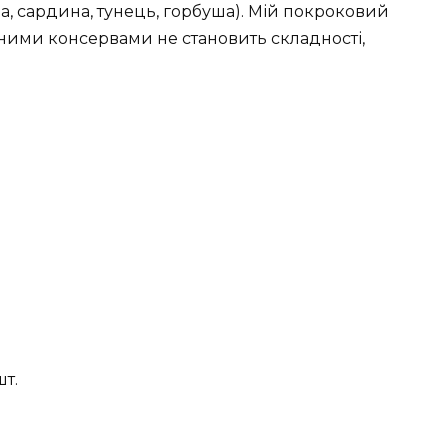
ра, сардина, тунець, горбуша). Мій покроковий
бними консервами не становить складності,
т.