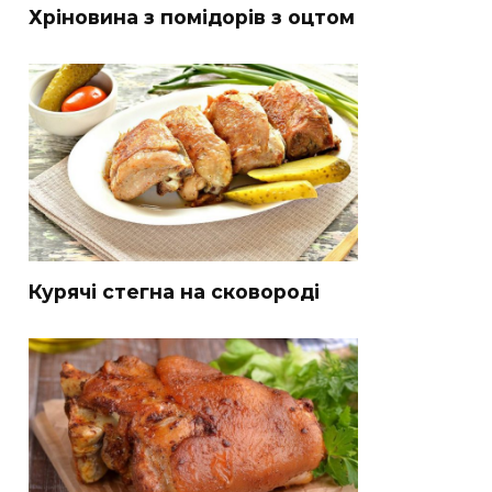
Хріновина з помідорів з оцтом
Курячі стегна на сковороді