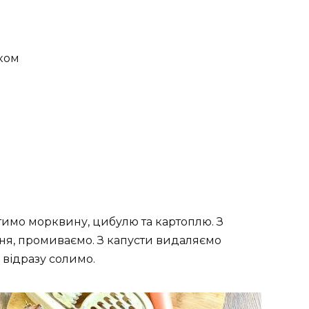
ком
тимо морквину, цибулю та картоплю. З
ня, промиваємо. З капусти видаляємо
 відразу солимо.