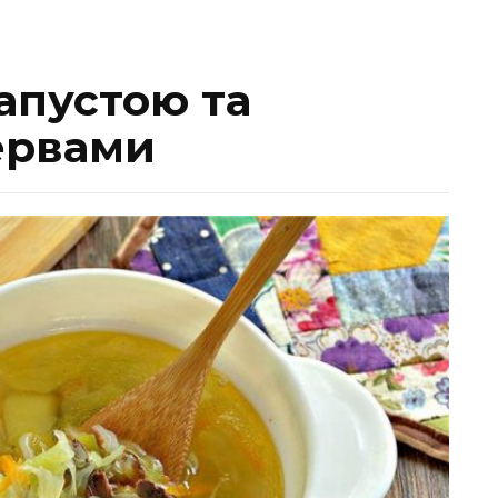
апустою та
ервами