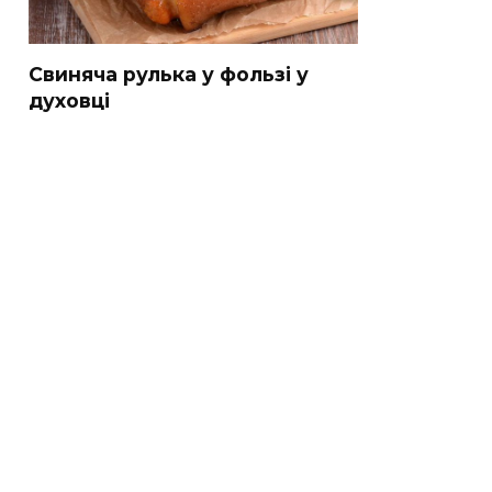
Свиняча рулька у фользі у
духовці