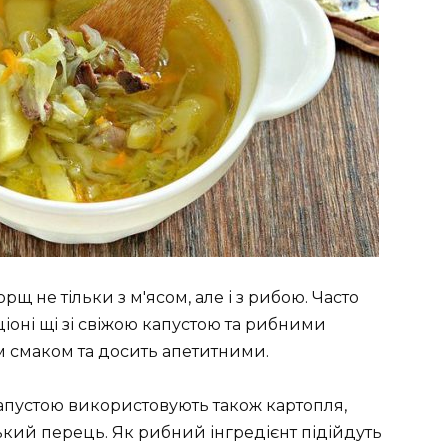
щ не тільки з м'ясом, але і з рибою. Часто
оні щі зі свіжою капустою та рибними
м смаком та досить апетитними.
капустою використовують також картопля,
кий перець. Як рибний інгредієнт підійдуть