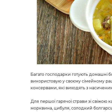
Багато господарки готують домашні бор
використовую у своєму сімейному раці
консервами, які виходять з насичени
Для першої гарячої страви зі свіжою 
морквина, цибуля, солодкий болгарсь