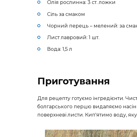
Олія рослинна: 3 ст. ложки
Сіль за смаком
Чорний перець – мелений: за сма
Лист лавровий: 1 шт.
Вода: 1,5 л
Приготування
Для рецепту готуємо інгредієнти. Чис
болгарського перцю видаляємо насін
поверхневі листи. Кип'ятимо воду, яку