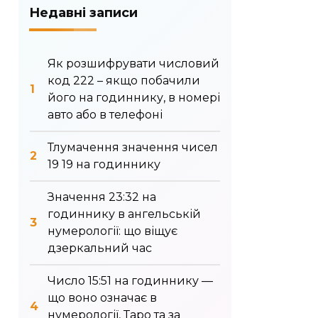
Недавні записи
Як розшифрувати числовий
код 222 – якщо побачили
його на годиннику, в номері
авто або в телефоні
Тлумачення значення чисел
19 19 на годиннику
Значення 23:32 на
годиннику в ангельській
нумерології: що віщує
дзеркальний час
Число 15:51 на годиннику —
що воно означає в
нумерології, Таро та за