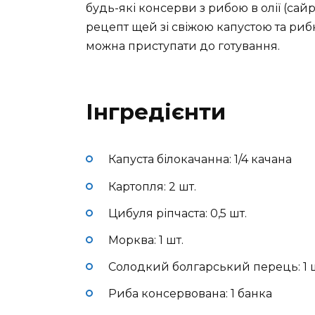
будь-які консерви з рибою в олії (сай
рецепт щей зі свіжою капустою та ри
можна приступати до готування.
Інгредієнти
Капуста білокачанна: 1/4 качана
Картопля: 2 шт.
Цибуля ріпчаста: 0,5 шт.
Морква: 1 шт.
Солодкий болгарський перець: 1 ш
Риба консервована: 1 банка