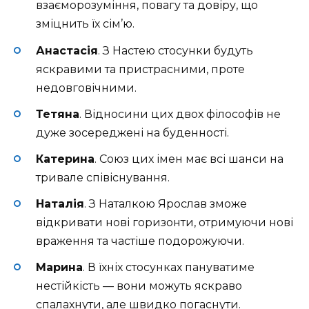
взаєморозуміння, повагу та довіру, що
зміцнить їх сім’ю.
Анастасія
. З Настею стосунки будуть
яскравими та пристрасними, проте
недовговічними.
Тетяна
. Відносини цих двох філософів не
дуже зосереджені на буденності.
Катерина
. Союз цих імен має всі шанси на
тривале співіснування.
Наталія
. З Наталкою Ярослав зможе
відкривати нові горизонти, отримуючи нові
враження та частіше подорожуючи.
Марина
. В їхніх стосунках пануватиме
нестійкість — вони можуть яскраво
спалахнути, але швидко погаснути.