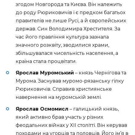
згодом Новгорода та Києва. Він належить
до роду Рюриковичів і є предком багатьох
правителів не лише Русі, а й європейських
держав. Син Володимира Хрестителя. За
час його правління культура зазнала
значного розквіту, зводилися храми,
збільшувалася чисельність населення, а
країна стала процвітати.
Ярослав Муромський
– князь Чернігова та
Мурома. Заснував муромо-рязанську гілку
Рюриковичів. Справив християнське
навернення на муромській землі.
Ярослав Осмомисл
– галицький князь,
який активно брав участь у різних
феодальних війнах у XII столітті. Він керував
походами на угорців та половців. Його ім’я в