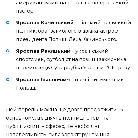
американський патролог та лютеранський
пастор.
Ярослав Качинський
– відомий польський
політик, брат загиблого в авіакатастрофі
президента Польщі Леха Качинського.
Ярослав Ракицький
– український
спортсмен, футболіст на позиції захисника,
переможець Суперкубка України 2010 року.
Ярослав Івашкевич
– поет і письменник з
Польщі.
Цей перелік можна ще довго продовжити. В
основному, це діячі в політиці, спорті та
публіцистиці – сферах, де необхідні
наполегливість, сила характеру і вміння