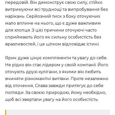
передовій. Він демонструє свою силу, стійко
витримуючи всі труднощі та випробування без
нарікань. Серйозний тиск з боку оточуючих
мало вплине на нього, що є дуже важливим
для хлопця. З цієї причини оточуючі часто
сприймають його як сильну особистість без
вразливостей, і це цілком відповідає істині.
Ярик дуже цінує компліменти та увагу до себе.
Не рідко він стає лідером у своїй компанії. Його
оточують друзі-хулігани, з якими він любить
вчиняти різноманітні витівки. Проте незалежно
від оточення, Слава завжди притягує до себе
погляди. За своєю природою, йому необхідно,
щоб всі звертали увагу на його особистість.