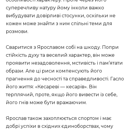
суперечливу натуру йому інколи важко
вибудувати довірливі стосунки, оскільки не
кожен може знайти з ним спільні теми для
розмови.
Сваритися з Ярославом собі на шкоду. Попри
стійкість духу та веселий характер, він може
проявити незадоволення, мстивість і пам’ятати
образи. Але ці риси компенсують його
прагнення до чесності та справедливості. Гасло
його життя: «Кесареві — кесарів». Він
терплячий, проте, якщо його вивести із себе,
його гнів може бути вражаючим.
Ярослав також захоплюється спортом і має
добрі успіхи в східних єдиноборствах, чому