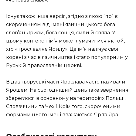
Існує також інша версія, згідно з якою “яр” є
скороченням від імені язичницького бога
слов’ян Ярили, бога сонця, сили й світла. У
цьому контексті ім’я може тлумачитися як той,
хто «прославляє Ярилу». Це ім’я налічує свої
корені з часів язичництва і стало популярним у
Руській православній церкві.
В давньоруські часи Ярослава часто називали
Ярошем. На сьогоднішній день таке звернення
збереглося в основному на територіях Польщі,
Словаччини та Чехії. Крім того, скороченими
формами цього імені вважаються Яр та Яра.