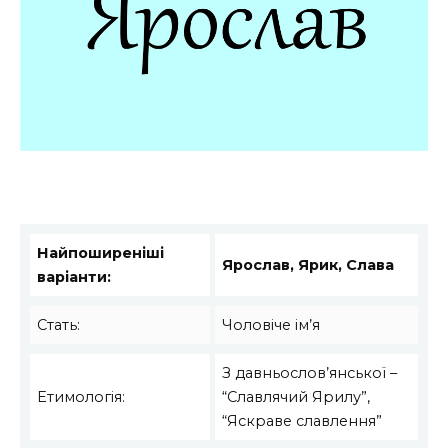
Найпоширеніші
Ярослав, Ярик, Слава
варіанти:
Стать:
Чоловіче ім’я
З давньослов’янської –
Етимологія:
“Славлячий Ярилу”,
“Яскраве славлення”