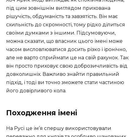
під цим зовнішнім виглядом прихована
рішучість, обдуманість та завзятість. Він має
схильність до скромності, тому рідко ділиться
своїми думками з іншими. Підсумовуючи,
можна сказати, що власник цього імені може
часом висловлюватися досить різко і іронічно,
але не варто сприймати це на свій рахунок. Так
він просто приховує свою доброзичливість від
довколишніх. Важливо знайти правильний
підхід, і тоді ви точно зможете стати частиною
його довірливого кола.
Походження імені
На Русі це ім’я спершу використовували
переважно для князів та особливо шанованих