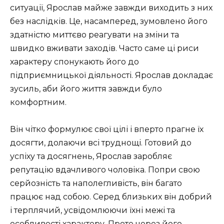
ситуації, Ярослав майже завжди виходить з них
без наслідків. Це, насамперед, зумовлено його
здатністю миттєво реагувати на зміни та
швидко вживати заходів. Часто саме ці риси
характеру спонукають його до
підприємницької діяльності. Ярослав докладає
зусиль, аби його життя завжди було
комфортним.
Він чітко формулює свої цілі і вперто прагне їх
досягти, долаючи всі труднощі. Готовий до
успіху та досягнень, Ярослав заробляє
репутацію вдачливого чоловіка. Попри свою
серйозність та наполегливість, він багато
працює над собою. Серед близьких він добрий
і терплячий, усвідомлюючи їхні межі та
особливості характеру. Проте через його