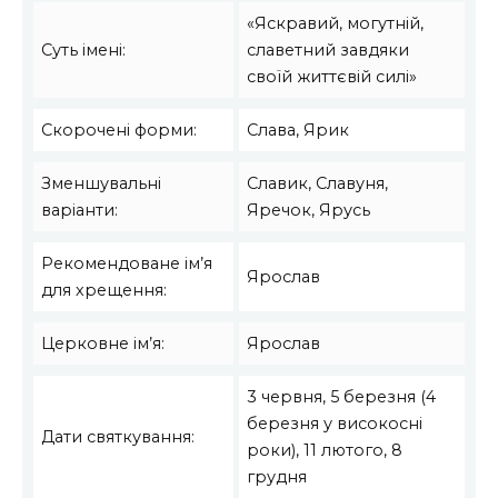
«Яскравий, могутній,
Суть імені:
славетний завдяки
своїй життєвій силі»
Скорочені форми:
Слава, Ярик
Зменшувальні
Славик, Славуня,
варіанти:
Яречок, Ярусь
Рекомендоване ім’я
Ярослав
для хрещення:
Церковне ім’я:
Ярослав
3 червня, 5 березня (4
березня у високосні
Дати святкування:
роки), 11 лютого, 8
грудня