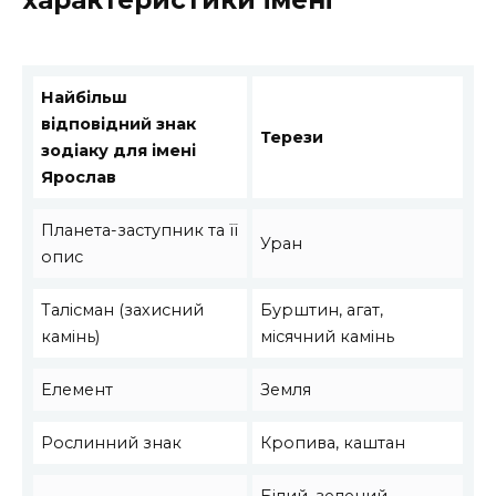
характеристики імені
Найбільш
відповідний знак
Терези
зодіаку для імені
Ярослав
Планета-заступник та її
Уран
опис
Талісман (захисний
Бурштин, агат,
камінь)
місячний камінь
Елемент
Земля
Рослинний знак
Кропива, каштан
Білий, зелений,