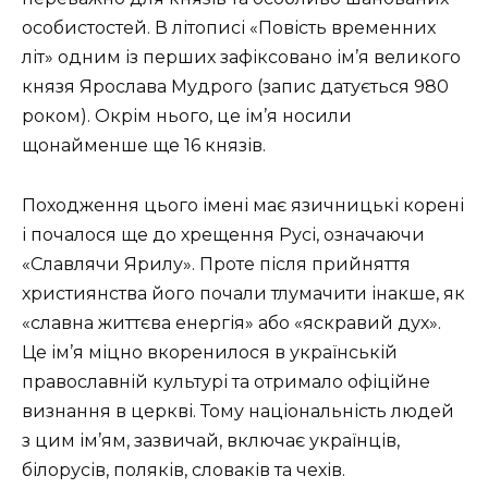
особистостей. В літописі «Повість временних
літ» одним із перших зафіксовано ім’я великого
князя Ярослава Мудрого (запис датується 980
роком). Окрім нього, це ім’я носили
щонайменше ще 16 князів.
Походження цього імені має язичницькі корені
і почалося ще до хрещення Русі, означаючи
«Славлячи Ярилу». Проте після прийняття
християнства його почали тлумачити інакше, як
«славна життєва енергія» або «яскравий дух».
Це ім’я міцно вкоренилося в українській
православній культурі та отримало офіційне
визнання в церкві. Тому національність людей
з цим ім’ям, зазвичай, включає українців,
білорусів, поляків, словаків та чехів.