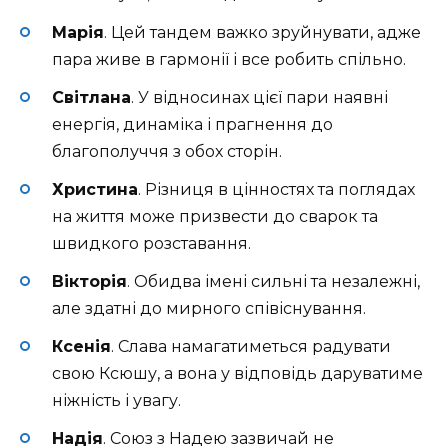
Марія
. Цей тандем важко зруйнувати, адже
пара живе в гармонії і все робить спільно.
Світлана
. У відносинах цієї пари наявні
енергія, динаміка і прагнення до
благополуччя з обох сторін.
Христина
. Різниця в цінностях та поглядах
на життя може призвести до сварок та
швидкого розставання.
Вікторія
. Обидва імені сильні та незалежні,
але здатні до мирного співіснування.
Ксенія
. Слава намагатиметься радувати
свою Ксюшу, а вона у відповідь даруватиме
ніжність і увагу.
Надія
. Союз з Надею зазвичай не