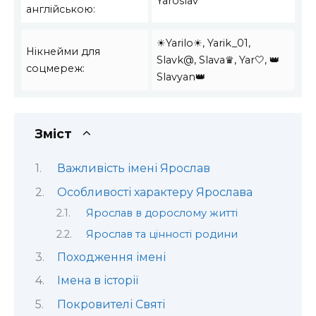
Yaroslav
англійською:
☀Yarilo☀, Yarik_01,
Нікнейми для
Slavk@, Slava♛, Yar🤍, 👑
соцмереж:
Slavyan👑
Зміст
Важливість імені Ярослав
Особливості характеру Ярослава
Ярослав в дорослому житті
Ярослав та цінності родини
Походження імені
Імена в історії
Покровителі Святі