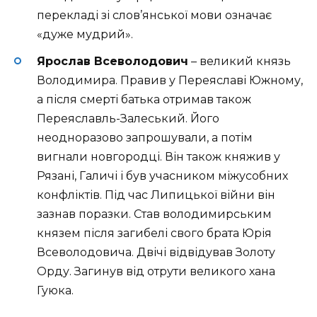
перекладі зі слов’янської мови означає
«дуже мудрий».
Ярослав Всеволодович
– великий князь
Володимира. Правив у Переяславі Южному,
а після смерті батька отримав також
Переяславль-Залеський. Його
неодноразово запрошували, а потім
вигнали новгородці. Він також княжив у
Рязані, Галичі і був учасником міжусобних
конфліктів. Під час Липицької війни він
зазнав поразки. Став володимирським
князем після загибелі свого брата Юрія
Всеволодовича. Двічі відвідував Золоту
Орду. Загинув від отрути великого хана
Гуюка.