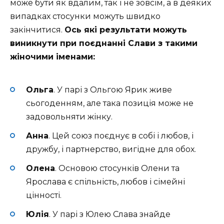
може бути як вдалим, так і не зовсім, а в деяких
випадках стосунки можуть швидко
закінчитися.
Ось які результати можуть
виникнути при поєднанні Слави з такими
жіночими іменами:
Ольга
. У парі з Ольгою Ярик живе
сьогоденням, але така позиція може не
задовольняти жінку.
Анна
. Цей союз поєднує в собі і любов, і
дружбу, і партнерство, вигідне для обох.
Олена
. Основою стосунків Олени та
Ярослава є спільність, любов і сімейні
цінності.
Юлія
. У парі з Юлею Слава знайде