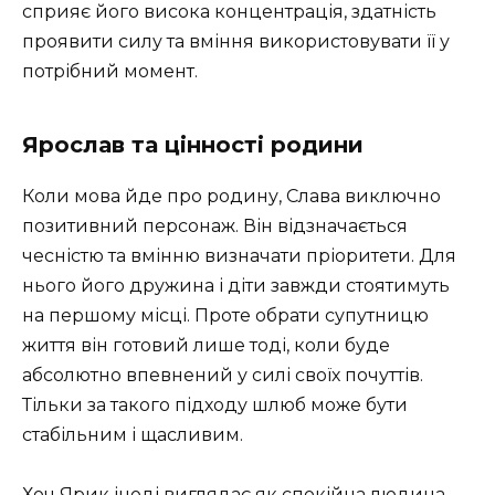
сприяє його висока концентрація, здатність
проявити силу та вміння використовувати її у
потрібний момент.
Ярослав та цінності родини
Коли мова йде про родину, Слава виключно
позитивний персонаж. Він відзначається
чесністю та вмінню визначати пріоритети. Для
нього його дружина і діти завжди стоятимуть
на першому місці. Проте обрати супутницю
життя він готовий лише тоді, коли буде
абсолютно впевнений у силі своїх почуттів.
Тільки за такого підходу шлюб може бути
стабільним і щасливим.
Хоч Ярик іноді виглядає як спокійна людина,