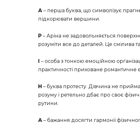
А
– перша буква, що символізує прагн
підкорювати вершини.
Р
– Аріна не задовольняється поверх
розуміти все до деталей. Це смілива та
І
– особа з тонкою емоційною організа
практичності приховане романтичне є
Н
– буква протесту. Дівчина не прийм
розуму і ретельно дбає про своє фізи
рутини.
А
– бажання досягти гармонії фізичног