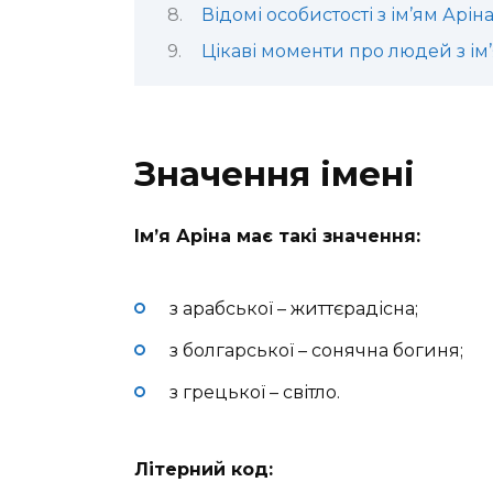
Відомі особистості з ім’ям Арін
Цікаві моменти про людей з ім
Значення імені
Ім’я Аріна має такі значення:
з арабської – життєрадісна;
з болгарської – сонячна богиня;
з грецької – світло.
Літерний код: