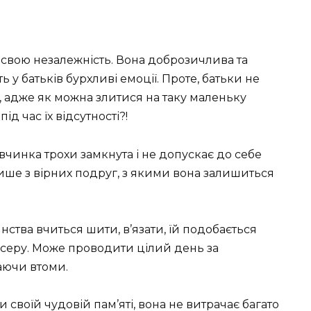
свою незалежність. Вона доброзичлива та
ь у батьків бурхливі емоції. Проте, батьки не
, адже як можна злитися на таку маленьку
 час їх відсутності?!
івчинка трохи замкнута і не допускає до себе
 лише з вірних подруг, з якими вона залишиться
инства вчиться шити, в’язати, їй подобається
ісеру. Може проводити цілий день за
аючи втоми.
своїй чудовій пам’яті, вона не витрачає багато