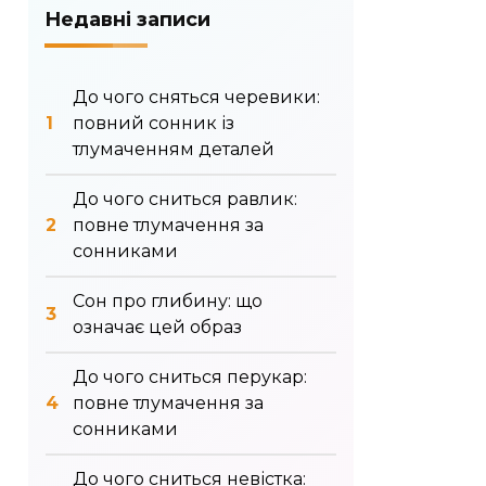
Недавні записи
До чого сняться черевики:
повний сонник із
тлумаченням деталей
До чого сниться равлик:
повне тлумачення за
сонниками
Сон про глибину: що
означає цей образ
До чого сниться перукар:
повне тлумачення за
сонниками
До чого сниться невістка: