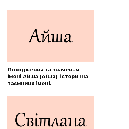
Походження та значення
імені Айша (Аїша): історична
таємниця імені.