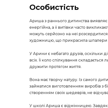
Особистість
Ариша з раннього дитинства виявляє 
енергійна, а її витівки часто викликают
можуть серйозно на неї розсердитися
художницю, що прикрасила шпалери під
У Арини є небагато друзів, оскільки д
всіх. Її коло спілкування складається
дружити протягом життя.
Вона має творчу натуру. Із самого дит
займатися виготовленням виробів з б
створенням своїх шедеврів, не відчув
У школі Ариша є відмінницею. Завдяки 