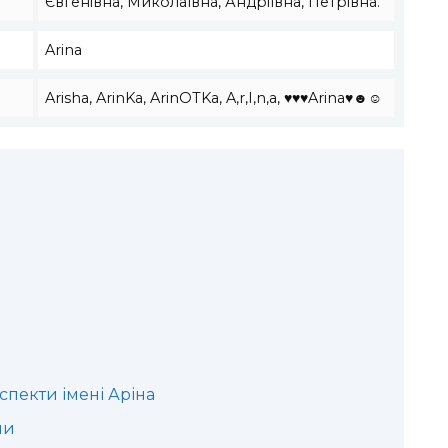
Євгенівна, Миколаївна, Андріївна, Петрівна.
Arina
Arisha, ArinKa, ArinOTKa, A,r,I,n,a, ♥♥♥Arina♥☻☺
аспекти імені Аріна
ми