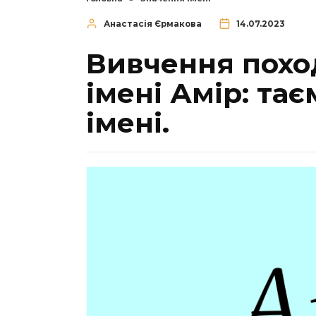
Анастасія Єрмакова
14.07.2023
Вивчення похо
імені Амір: тає
імені.