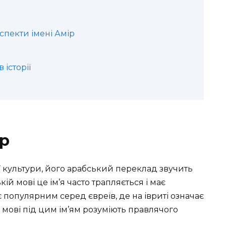
аспекти імені Амір
 історії
ір
ї культури, його арабський переклад звучить
ій мові це ім’я часто трапляється і має
 популярним серед євреїв, де на івриті означає
й мові під цим ім’ям розуміють правлячого