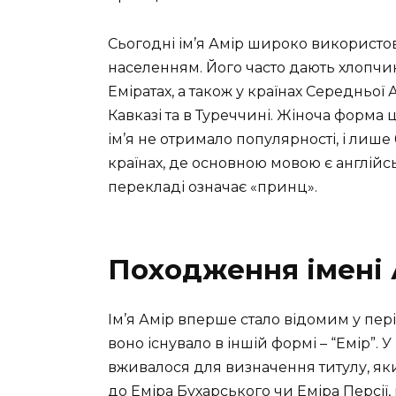
Сьогодні ім’я Амір широко використо
населенням. Його часто дають хлопч
Еміратах, а також у країнах Середньої А
Кавказі та в Туреччині. Жіноча форма 
ім’я не отримало популярності, і лише
країнах, де основною мовою є англійсь
перекладі означає «принц».
Походження імені 
Ім’я Амір вперше стало відомим у пер
воно існувало в іншій формі – “Емір”. 
вживалося для визначення титулу, як
до Еміра Бухарського чи Еміра Персії,