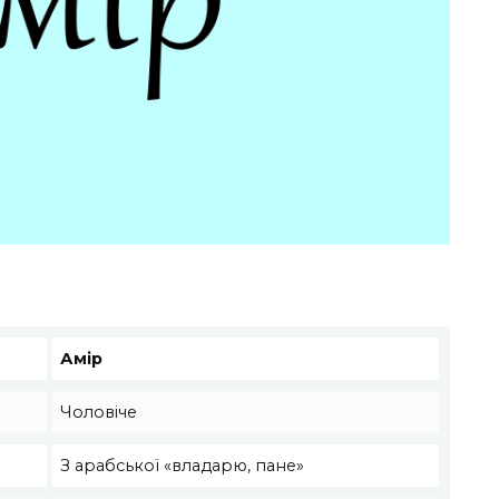
Амір
Чоловіче
З арабської «владарю, пане»