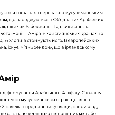
вується в країнах з переважно мусульманським
икам, що народжуються в Об’єднаних Арабських
зії, таких як Узбекистан і Таджикистан, на
цього імені — Аміра. У християнських країнах це
 0,1% хлопців отримують його. В європейських
ка, існує ім’я «Брендон», що в ірландському
Амір
іод формування Арабського Халіфату. Спочатку
У контексті мусульманських країн це слово
ий належав представнику влади, наприклад,
 що означало керівника відповідних міст або