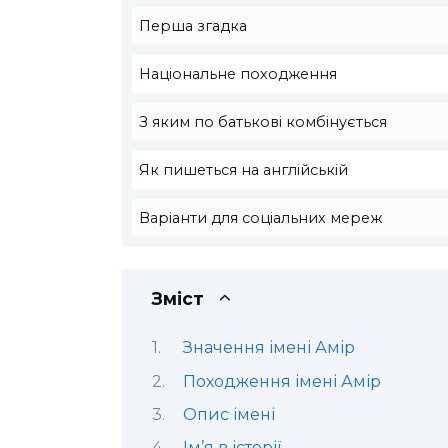
Перша згадка
Національне походження
З яким по батькові комбінується
Як пишеться на англійській
Варіанти для соціальних мереж
Зміст
Значення імені Амір
Походження імені Амір
Опис імені
Ім’я в історії