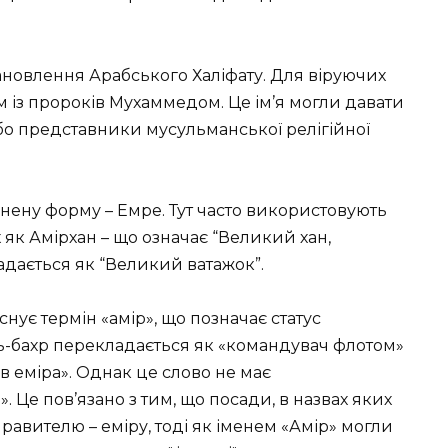
становлення Арабського Халіфату. Для віруючих
 із пророків Мухаммедом. Це ім’я могли давати
о представники мусульманської релігійної
інену форму – Емре. Тут часто використовують
х як Амірхан – що означає “Великий хан,
адається як “Великий ватажок”.
снує термін «амір», що позначає статус
ль-бахр перекладається як «командувач флотом»
в еміра». Однак це слово не має
». Це пов’язано з тим, що посади, в назвах яких
равителю – еміру, тоді як іменем «Амір» могли