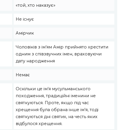
«той, хто наказує»
Не існує
Амірчик
Чоловіків з ім’ям Амір прийнято хрестити
одним з співзвучних імен, враховуючи
дату народження
Немає
Оскільки це ім’я мусульманського
походження, традиційні іменини не
святкуються. Проте, якщо під час
хрещення була обрана інше ім’я, тоді
святкуються дні святих, на честь яких
відбулося хрещення.