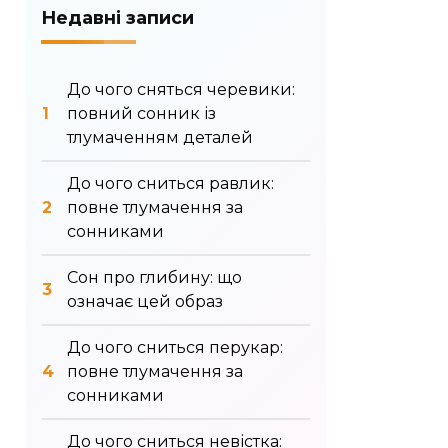
Недавні записи
До чого сняться черевики:
повний сонник із
тлумаченням деталей
До чого сниться равлик:
повне тлумачення за
сонниками
Сон про глибину: що
означає цей образ
До чого сниться перукар:
повне тлумачення за
сонниками
До чого сниться невістка: