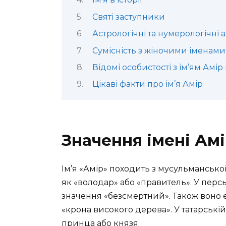
Святі заступники
Астрологічні та нумерологічні 
Сумісність з жіночими іменами
Відомі особистості з ім’ям Амір в
Цікаві факти про ім’я Амір
Значення імені Ам
Ім’я «Амір» походить з мусульмансько
як «володар» або «правитель». У перськ
значення «безсмертний». Також воно є
«крона високого дерева». У татарські
принца або князя.