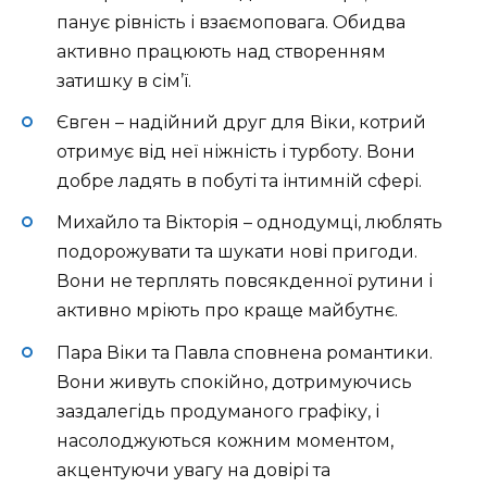
панує рівність і взаємоповага. Обидва
активно працюють над створенням
затишку в сім’ї.
Євген – надійний друг для Віки, котрий
отримує від неї ніжність і турботу. Вони
добре ладять в побуті та інтимній сфері.
Михайло та Вікторія – однодумці, люблять
подорожувати та шукати нові пригоди.
Вони не терплять повсякденної рутини і
активно мріють про краще майбутнє.
Пара Віки та Павла сповнена романтики.
Вони живуть спокійно, дотримуючись
заздалегідь продуманого графіку, і
насолоджуються кожним моментом,
акцентуючи увагу на довірі та