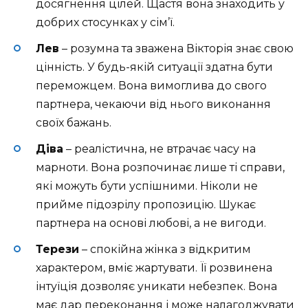
досягнення цілей. Щастя вона знаходить у
добрих стосунках у сім’ї.
Лев
– розумна та зважена Вікторія знає свою
цінність. У будь-якій ситуації здатна бути
переможцем. Вона вимоглива до свого
партнера, чекаючи від нього виконання
своїх бажань.
Діва
– реалістична, не втрачає часу на
марноти. Вона розпочинає лише ті справи,
які можуть бути успішними. Ніколи не
прийме підозрілу пропозицію. Шукає
партнера на основі любові, а не вигоди.
Терези
– спокійна жінка з відкритим
характером, вміє жартувати. Її розвинена
інтуїція дозволяє уникати небезпек. Вона
має дар переконання і може налагоджувати