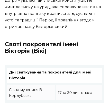
дотримувалася англійської конституції. Не
чинила тиску на уряд, але справляла вплив на
внутрішню політику країни, стиль, суспільні
устої та традиції. Період її правління згодом
отримав назву Вікторіанський.
Святі покровителі імені
Вікторія (Вікі)
Дні святкування та покровителі для імені
Вікторія
Свята мучениця В.
17 та 30 листопада
Кордубська