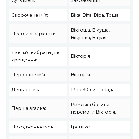
Суть імені:
Завойовниця
Скорочене ім’я:
Віка, Віта, Віра, Тоша
Віктоша, Вікуша,
Пестливі варіанти:
Вікушка, Вітуля
Яке ім’я вибрати для
Вікторія
хрещення:
Церковне ім’я:
Вікторія
День ангела:
17 та 30 листопада
Римська богиня
Перша згадка:
перемоги Вікторія.
Походження імені:
Грецьке