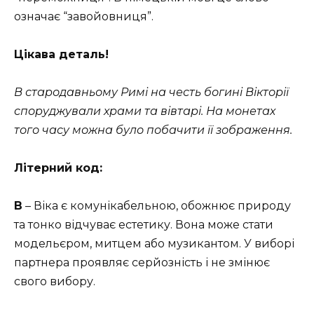
означає “завойовниця”.
Цікава деталь!
В стародавньому Римі на честь богині Вікторії
споруджували храми та вівтарі. На монетах
того часу можна було побачити її зображення.
Літерний код:
В
– Віка є комунікабельною, обожнює природу
та тонко відчуває естетику. Вона може стати
модельєром, митцем або музикантом. У виборі
партнера проявляє серйозність і не змінює
свого вибору.