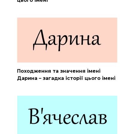
цього імені
Походження та значення імені
Дарина – загадка історії цього імені