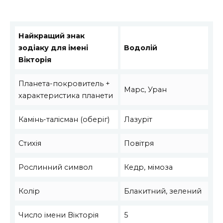
Найкращий знак
зодіаку для імені
Водолій
Вікторія
Планета-покровитель +
Марс, Уран
характеристика планети
Камінь-талісман (оберіг)
Лазуріт
Стихія
Повітря
Рослинний символ
Кедр, мімоза
Колір
Блакитний, зелений
Число імени Вікторія
5