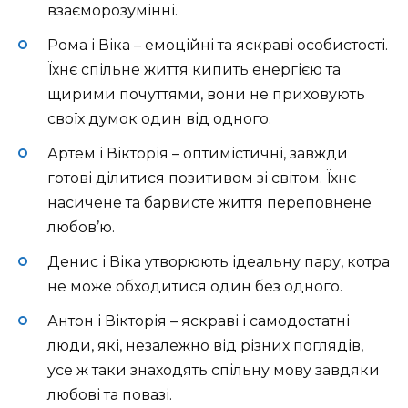
взаєморозумінні.
Рома і Віка – емоційні та яскраві особистості.
Їхнє спільне життя кипить енергією та
щирими почуттями, вони не приховують
своїх думок один від одного.
Артем і Вікторія – оптимістичні, завжди
готові ділитися позитивом зі світом. Їхнє
насичене та барвисте життя переповнене
любов’ю.
Денис і Віка утворюють ідеальну пару, котра
не може обходитися один без одного.
Антон і Вікторія – яскраві і самодостатні
люди, які, незалежно від різних поглядів,
усе ж таки знаходять спільну мову завдяки
любові та повазі.