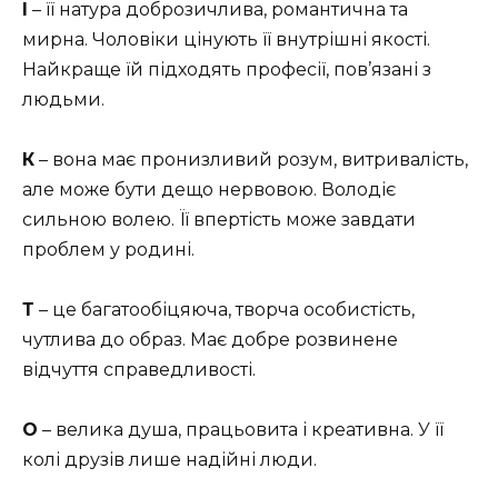
І
– її натура доброзичлива, романтична та
мирна. Чоловіки цінують її внутрішні якості.
Найкраще їй підходять професії, пов’язані з
людьми.
К
– вона має пронизливий розум, витривалість,
але може бути дещо нервовою. Володіє
сильною волею. Її впертість може завдати
проблем у родині.
Т
– це багатообіцяюча, творча особистість,
чутлива до образ. Має добре розвинене
відчуття справедливості.
О
– велика душа, працьовита і креативна. У її
колі друзів лише надійні люди.