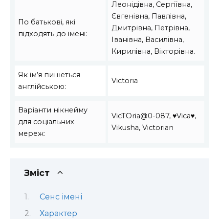
Леонідівна, Сергіївна,
Євгенівна, Павлівна,
По батькові, які
Дмитрівна, Петрівна,
підходять до імені:
Іванівна, Василівна,
Кирилівна, Вікторівна.
Як ім’я пишеться
Victoria
англійською:
Варіанти нікнейму
VicTOria@0-087, ♥Vica♥,
для соціальних
Vikusha, Victorian
мереж:
Зміст
Сенс імені
Характер