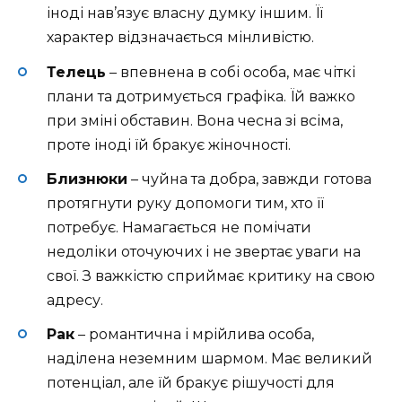
іноді нав’язує власну думку іншим. Її
характер відзначається мінливістю.
Телець
– впевнена в собі особа, має чіткі
плани та дотримується графіка. Їй важко
при зміні обставин. Вона чесна зі всіма,
проте іноді їй бракує жіночності.
Близнюки
– чуйна та добра, завжди готова
протягнути руку допомоги тим, хто її
потребує. Намагається не помічати
недоліки оточуючих і не звертає уваги на
свої. З важкістю сприймає критику на свою
адресу.
Рак
– романтична і мрійлива особа,
наділена неземним шармом. Має великий
потенціал, але їй бракує рішучості для