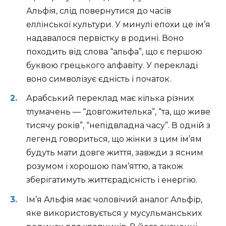
Альфія, слід повернутися до часів
еллінської культури. У минулі епохи це ім’я
надавалося первістку в родині. Воно
походить від слова “альфа”, що є першою
буквою грецького алфавіту. У перекладі
воно символізує єдність і початок.
Арабський переклад має кілька різних
тлумачень — “довгожителька”, “та, що живе
тисячу років”, “непідвладна часу”. В одній з
легенд говориться, що жінки з цим ім’ям
будуть мати довге життя, завжди з ясним
розумом і хорошою пам’яттю, а також
зберігатимуть життєрадісність і енергію.
Ім’я Альфія має чоловічий аналог Альфір,
яке використовується у мусульманських