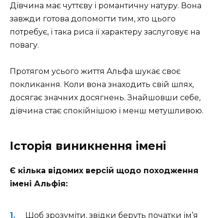
Дівчина має чуттєву і романтичну натуру. Вона
завжди готова допомогти тим, хто цього
потребує, і така риса її характеру заслуговує на
повагу.
Протягом усього життя Альфа шукає своє
покликання. Коли вона знаходить свій шлях,
досягає значних досягнень. Знайшовши себе,
дівчина стає спокійнішою і менш метушливою.
Історія виникнення імені
Є кілька відомих версій щодо походження
імені Альфія:
Щоб зрозуміти, звідки беруть початки ім’я