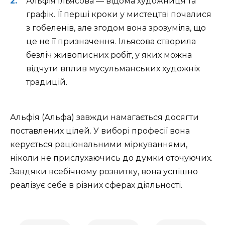
Альфія Ільясова — відома художниця та
графік. Її перші кроки у мистецтві почалися
з гобеленів, але згодом вона зрозуміла, що
це не її призначення. Ільясова створила
безліч живописних робіт, у яких можна
відчути вплив мусульманських художніх
традицій.
Альфія (Альфа) завжди намагається досягти
поставлених цілей. У виборі професії вона
керується раціональними міркуваннями,
ніколи не прислухаючись до думки оточуючих.
Завдяки всебічному розвитку, вона успішно
реалізує себе в різних сферах діяльності.