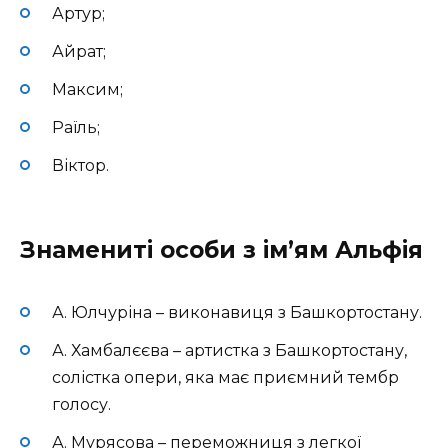
Артур;
Айрат;
Максим;
Раїль;
Віктор.
Знамениті особи з ім’ям Альфія
А. Юлчуріна – виконавиця з Башкортостану.
А. Хамбалєєва – артистка з Башкортостану,
солістка опери, яка має приємний тембр
голосу.
А. Мурясова – переможниця з легкої