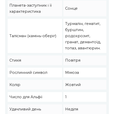
Планета-заступник і її
Сонце
характеристика
Турмалін, гематит,
бурштин,
Талісман (камінь-оберіг)
родохрозит,
гранат, демантоїд,
топаз, авантюрин.
Стихія
Повітря
Рослинний символ
Мімоза
Колір
Жовтий
Число для Альфії
1
Удачливий день
Неділя