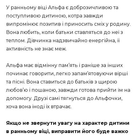
У ранньому віці Альфа є доброзичливою та
поступливою дитиною, котра завжди
випромінює позитив і приносить сміх у родину.
Вона любить, коли батьки ставляться до неї з
теплом. Дівчинка надзвичайно енергійна, її
активність не знає меж.
Альфа має відмінну пам’ять і раніше за інших
починає говорити, легко запам’ятовуючи вірші
та пісні. Вона ставиться до батьків з щирою
любов’ю і пошаною, завжди готова прийти їм на
допомогу. Друзі самі тягнуться до Альфочки,
хоча вона іноді їх втрачає.
Якщо не звернути увагу на характер дитини
в ранньому віці, виправити його буде важко