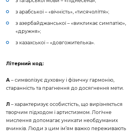
з татарської мови – «піднесена»;
з арабської – «вічність», «тисячоліття»;
з азербайджанської – «викликає симпатію»,
«дружня»;
з казахської – «довгожителька».
Літерний код:
А
– символізує духовну і фізичну гармонію,
старанність та прагнення до досягнення мети.
Л
– характеризує особистість, що вирізняється
творчим підходом і артистизмом. Логічне
мислення допомагає уникати необдуманих
вчинків. Люди з цим ім’ям важко переживають