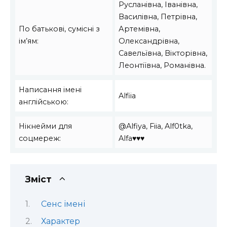
Русланівна, Іванівна,
Василівна, Петрівна,
По батькові, сумісні з
Артемівна,
ім’ям:
Олександрівна,
Савельївна, Вікторівна,
Леонтіївна, Романівна.
Написання імені
Alfiia
англійською:
Нікнейми для
@Alfiya, Fiia, Alf0tka,
соцмереж:
Alfa♥♥♥
Зміст
Сенс імені
Характер