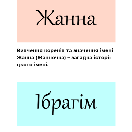
Вивчення коренів та значення імені
Жанна (Жанночка) – загадка історії
цього імені.