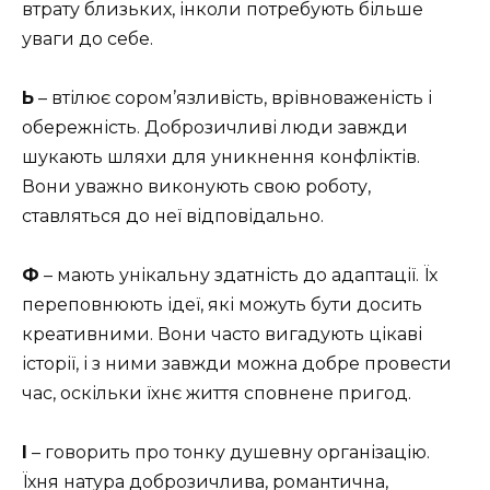
втрату близьких, інколи потребують більше
уваги до себе.
Ь
– втілює сором’язливість, врівноваженість і
обережність. Доброзичливі люди завжди
шукають шляхи для уникнення конфліктів.
Вони уважно виконують свою роботу,
ставляться до неї відповідально.
Ф
– мають унікальну здатність до адаптації. Їх
переповнюють ідеї, які можуть бути досить
креативними. Вони часто вигадують цікаві
історії, і з ними завжди можна добре провести
час, оскільки їхнє життя сповнене пригод.
І
– говорить про тонку душевну організацію.
Їхня натура доброзичлива, романтична,