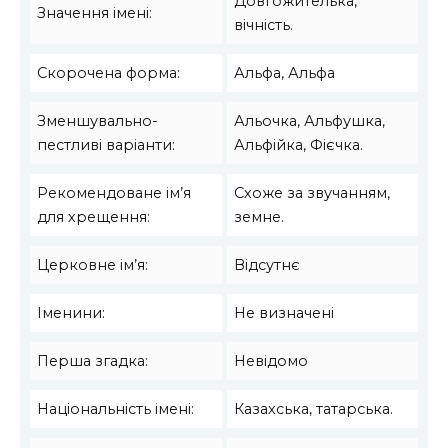
Довгожителька,
Значення імені:
вічність.
Скорочена форма:
Альфа, Альфа
Зменшувально-
Альочка, Альфушка,
пестливі варіанти:
Альфійка, Фієчка.
Рекомендоване ім’я
Схоже за звучанням,
для хрещення:
земне.
Церковне ім’я:
Відсутнє
Іменини:
Не визначені
Перша згадка:
Невідомо
Національність імені:
Казахська, татарська.