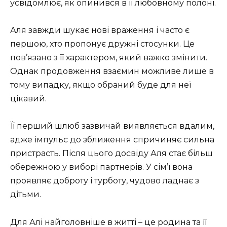
усвідомлює, як опинився в її любовному полоні.
Аля завжди шукає нові враження і часто є
першою, хто пропонує дружні стосунки. Це
пов’язано з її характером, який важко змінити.
Однак продовження взаємин можливе лише в
тому випадку, якщо обраний буде для неї
цікавий.
Її перший шлюб зазвичай виявляється вдалим,
адже імпульс до зближення спричиняє сильна
пристрасть. Після цього досвіду Аля стає більш
обережною у виборі партнерів. У сім’ї вона
проявляє доброту і турботу, чудово ладнає з
дітьми.
Для Алі найголовніше в житті – це родина та її