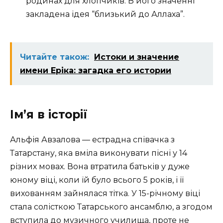
родинах для хлопчиків. В його значенні
закладена ідея “близький до Аллаха”.
Читайте також:
Истоки и значение
имени Еріка: загадка его истории
Ім’я в історії
Альфія Авзалова — естрадна співачка з
Татарстану, яка вміла виконувати пісні у 14
різних мовах. Вона втратила батьків у дуже
юному віці, коли їй було всього 5 років, і її
вихованням зайнялася тітка. У 15-річному віці
стала солісткою Татарського ансамблю, а згодом
вступила до музичного училища, проте не