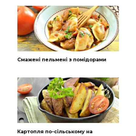
Смажені пельмені з помідорами
Картопля по-сільському на