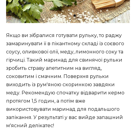
Якщо ви зібралися готувати рульку, то раджу
замаринувати її в пікантному складі із соєвого
соусу, оливкової олії, меду, лимонного соку та
гірчиці. Такий маринад для свинячої рульки
зробить страву апетитним на вигляд,
соковитим і смачним. Поверхня рульки
виходить із рум'яною скоринкою завдяки
меду. Рекомендую спочатку відварити кермо
протягом 1,5 годин, а потім вже
використовувати маринад для подальшого
запікання. У результаті у вас вийде запашний
м'ясний делікатес!