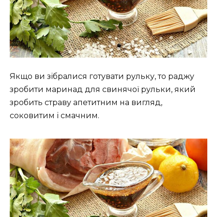
Якщо ви зібралися готувати рульку, то раджу
зробити маринад для свинячої рульки, який
зробить страву апетитним на вигляд,
соковитим і смачним.