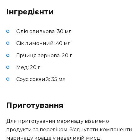
Інгредієнти
Олія оливкова: 30 мл
Сік лимонний: 40 мл
Гірчиця зернова: 20 г
Мед: 20 г
Соус соєвий: 35 мл
Приготування
Для приготування маринаду візьмемо
продукти за переліком. З'єднувати компоненти
маринаду краще у невеликій мисці.