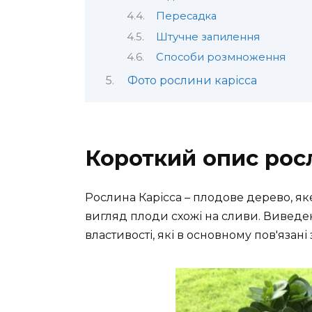
Пересадка
Штучне запилення
Способи розмноження
Фото рослини карісса
Короткий опис рос
Рослина Карісса – плодове дерево, я
вигляд плоди схожі на сливи. Виведено
властивості, які в основному пов'язан