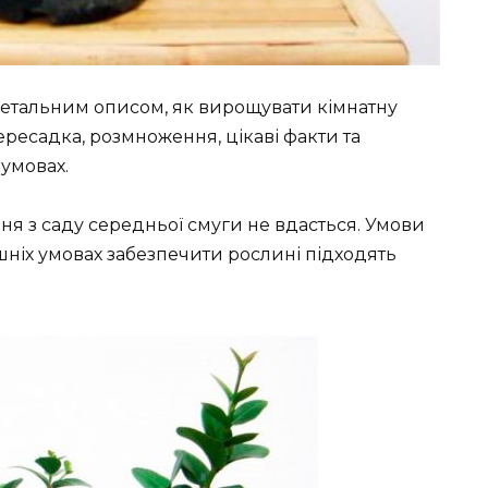
 детальним описом, як вирощувати кімнатну
пересадка, розмноження, цікаві факти та
умовах.
ня з саду середньої смуги не вдасться. Умови
шніх умовах забезпечити рослині підходять