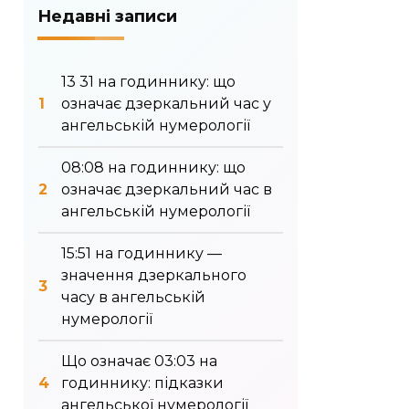
Недавні записи
13 31 на годиннику: що
означає дзеркальний час у
ангельській нумерології
08:08 на годиннику: що
означає дзеркальний час в
ангельській нумерології
15:51 на годиннику —
значення дзеркального
часу в ангельській
нумерології
Що означає 03:03 на
годиннику: підказки
ангельської нумерології