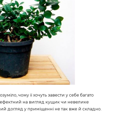
уміло, чому її хочуть завести у себе багато
е ефектний на вигляд кущик чи невелике
й догляд у приміщенні не так вже й складно.