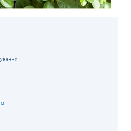
ування
ом