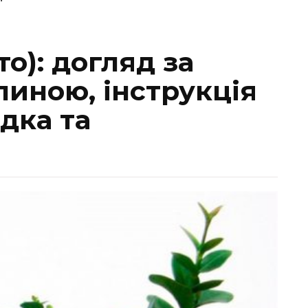
то): догляд за
линою, інструкція
дка та