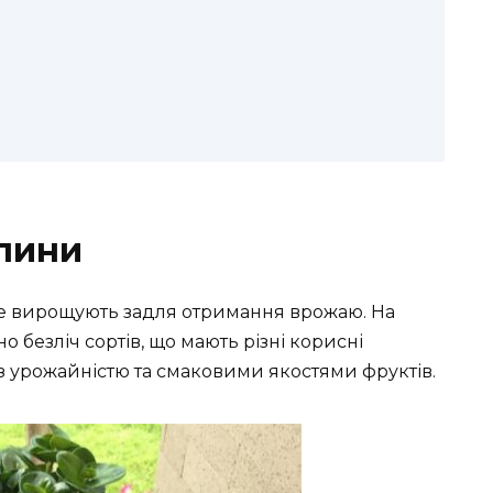
лини
ке вирощують задля отримання врожаю. На
 безліч сортів, що мають різні корисні
і з урожайністю та смаковими якостями фруктів.