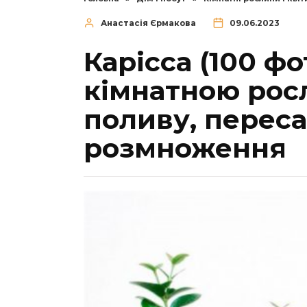
Анастасія Єрмакова
09.06.2023
Карісса (100 фо
кімнатною рос
поливу, переса
розмноження