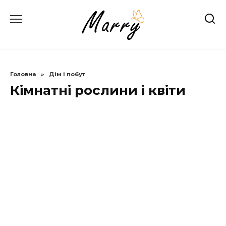
Перейти
до
вмісту
Головна
»
Дім і побут
Кімнатні рослини і квіти