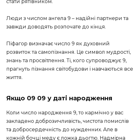
стати рятівником.
Люди з числом ангела 9 – надійні партнери та
завжди доводять розпочате до кінця.
Піфагор визначає число 9 як духовний
розвиток та самопізнання. Це символ мудрості,
знань та просвітлення. Ті, кого супроводжує 9,
прагнуть пізнання світобудови і навчаються все
життя.
Якщо 09 09 у даті народження
Коли число народження 9, то кармічно у вас
закладено доброзичливість, чистота помислів
та добросердечність до нужденних. Але в
кожній бочці меду є ложка дьогтю. Надмірна