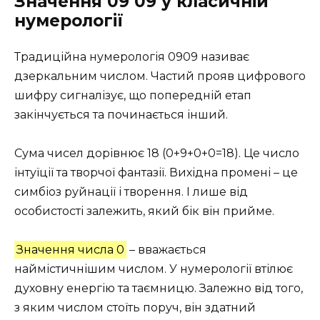
Значення 09 09 у класичній
нумерології
Традиційна нумерологія 0909 називає
дзеркальним числом. Частий прояв цифрового
шифру сигналізує, що попередній етап
закінчується та починається інший.
Сума чисел дорівнює 18 (0+9+0+0=18). Це число
інтуїції та творчої фантазії. Вихідна промені – це
симбіоз руйнації і творення. І лише від
особистості залежить, який бік він прийме.
Значення числа 0
– вважається
наймістичнішим числом. У нумерології втілює
духовну енергію та таємницю. Залежно від того,
з яким числом стоїть поруч, він здатний