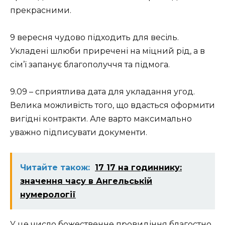
прекрасними.
9 вересня чудово підходить для весіль.
Укладені шлюби приречені на міцний рід, а в
сім’ї запанує благополуччя та підмога.
9.09 – сприятлива дата для укладання угод.
Велика можливість того, що вдасться оформити
вигідні контракти. Але варто максимально
уважно підписувати документи.
Читайте також:
17 17 на годиннику:
значення часу в Ангельській
нумерології
У це число божественне провидіння благостно