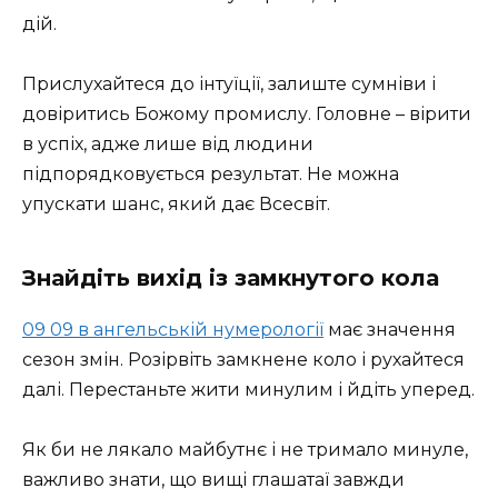
дій.
Прислухайтеся до інтуїції, залиште сумніви і
довіритись Божому промислу. Головне – вірити
в успіх, адже лише від людини
підпорядковується результат. Не можна
упускати шанс, який дає Всесвіт.
Знайдіть вихід із замкнутого кола
09 09 в ангельській нумерології
має значення
сезон змін. Розірвіть замкнене коло і рухайтеся
далі. Перестаньте жити минулим і йдіть уперед.
Як би не лякало майбутнє і не тримало минуле,
важливо знати, що вищі глашатаї завжди