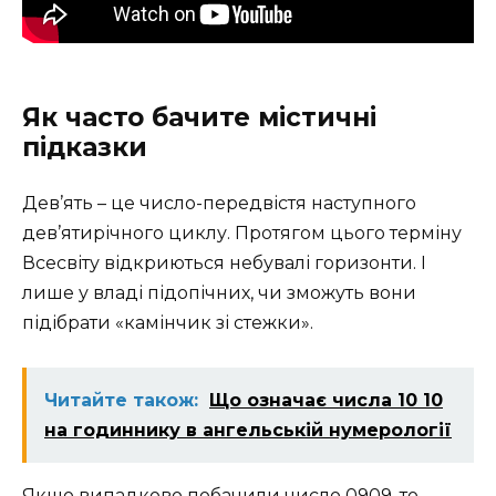
Як часто бачите містичні
підказки
Дев’ять – це число-передвістя наступного
дев’ятирічного циклу. Протягом цього терміну
Всесвіту відкриються небувалі горизонти. І
лише у владі підопічних, чи зможуть вони
підібрати «камінчик зі стежки».
Читайте також:
Що означає числа 10 10
на годиннику в ангельській нумерології
Якщо випадково побачили число 0909, то