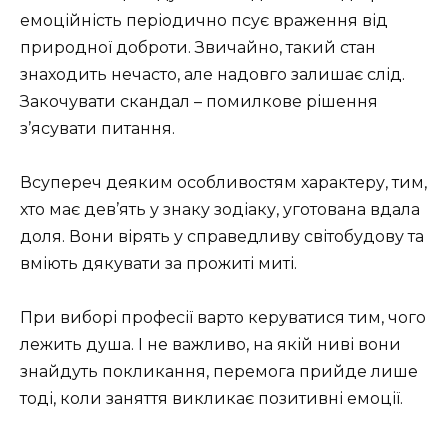
емоційність періодично псує враження від
природної доброти. Звичайно, такий стан
знаходить нечасто, але надовго залишає слід.
Закочувати скандал – помилкове рішення
з’ясувати питання.
Всупереч деяким особливостям характеру, тим,
хто має дев’ять у знаку зодіаку, уготована вдала
доля. Вони вірять у справедливу світобудову та
вміють дякувати за прожиті миті.
При виборі професії варто керуватися тим, чого
лежить душа. І не важливо, на якій ниві вони
знайдуть покликання, перемога прийде лише
тоді, коли заняття викликає позитивні емоції.