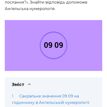
послання?». Знайти відповідь допоможе
Ангельська нумерологія.
Зміст
Сакральне значення 09 09 на
годиннику в Ангельській нумерології