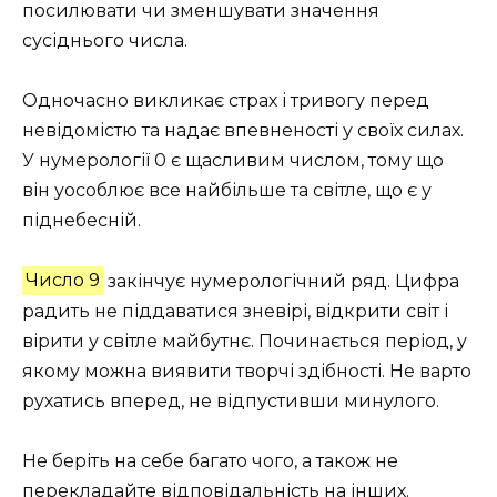
посилювати чи зменшувати значення
сусіднього числа.
Одночасно викликає страх і тривогу перед
невідомістю та надає впевненості у своїх силах.
У нумерології 0 є щасливим числом, тому що
він уособлює все найбільше та світле, що є у
піднебесній.
Число 9
закінчує нумерологічний ряд. Цифра
радить не піддаватися зневірі, відкрити світ і
вірити у світле майбутнє. Починається період, у
якому можна виявити творчі здібності. Не варто
рухатись вперед, не відпустивши минулого.
Не беріть на себе багато чого, а також не
перекладайте відповідальність на інших.