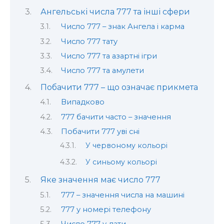
Ангельські числа 777 та інші сфери
Число 777 – знак Ангела і карма
Число 777 тату
Число 777 та азартні ігри
Число 777 та амулети
Побачити 777 – що означає прикмета
Випадково
777 бачити часто – значення
Побачити 777 уві сні
У червоному кольорі
У синьому кольорі
Яке значення має число 777
777 – значення числа на машині
777 у номері телефону