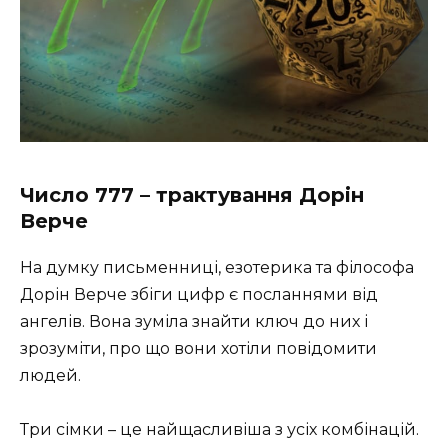
Число 777 – трактування Дорін
Верче
На думку письменниці, езотерика та філософа
Дорін Верче збіги цифр є посланнями від
ангелів. Вона зуміла знайти ключ до них і
зрозуміти, про що вони хотіли повідомити
людей.
Три сімки – це найщасливіша з усіх комбінацій.