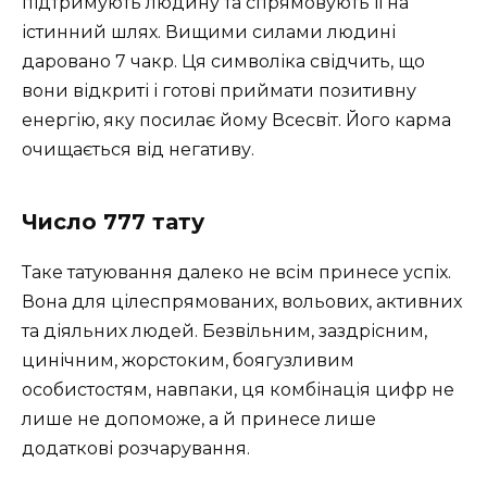
підтримують людину та спрямовують її на
істинний шлях. Вищими силами людині
даровано 7 чакр. Ця символіка свідчить, що
вони відкриті і готові приймати позитивну
енергію, яку посилає йому Всесвіт. Його карма
очищається від негативу.
Число 777 тату
Таке татуювання далеко не всім принесе успіх.
Вона для цілеспрямованих, вольових, активних
та діяльних людей. Безвільним, заздрісним,
цинічним, жорстоким, боягузливим
особистостям, навпаки, ця комбінація цифр не
лише не допоможе, а й принесе лише
додаткові розчарування.