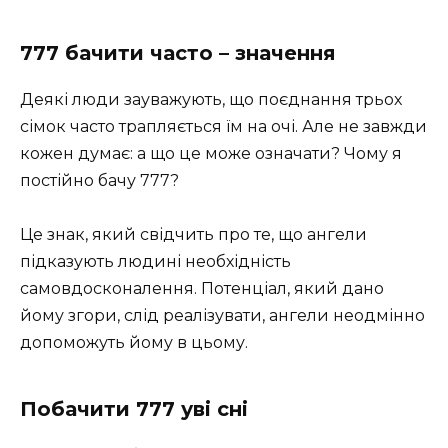
777 бачити часто – значення
Деякі люди зауважують, що поєднання трьох
сімок часто трапляється їм на очі. Але не завжди
кожен думає: а що це може означати? Чому я
постійно бачу 777?
Це знак, який свідчить про те, що ангели
підказують людині необхідність
самовдосконалення. Потенціал, який дано
йому згори, слід реалізувати, ангели неодмінно
допоможуть йому в цьому.
Побачити 777 уві сні