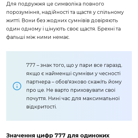
Для подружжя це символіка повного
порозуміння, надійності та щастя у спільному
житті. Вони без жодних сумнівів довіряють
один одному і цінують своє щастя. Брехні та
фальші між ними немає.
777 – знак того, що у пари все гаразд.
якщо є найменші сумніви у чесності
партнера – обов'язково скажіть йому
про це. Не варто приховувати свої
почуття. Нині час для максимальної
відкритості.
Значення цифр 777 для одиноких