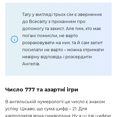
Тату у вигляді трьох сім є звернення
до Всесвіту з проханням про
допомогу та захист. Але тим, хто має
погані помисли, не варто
розраховувати на них. та й сам запит
посилати не варто – можна отримати
невірну відповідь і розсердити
Ангелів.
Число 777 та азартні ігри
В ангельській нумерології це число є знаком
успіху. Цікаво, що сума цифр – 21. Для
картоплярів вона символічна. Ну а ці дві цифри