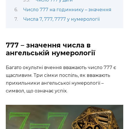
Число 777 у дати
Число 777 на годиннику – значення
Числа 7, 777, 7777 у нумерології
777 – значення числа в
ангельській нумерології
Багато окультні вчення вважають число 777 є
щасливим. Три сімки поспіль, як вважають
прихильники ангельської нумерології –
символ, що означає успіх.