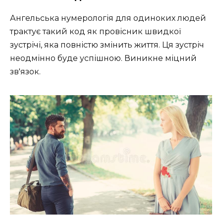
Ангельська нумерологія для одиноких людей
трактує такий код як провісник швидкої
зустрічі, яка повністю змінить життя. Ця зустріч
неодмінно буде успішною. Виникне міцний
зв'язок.