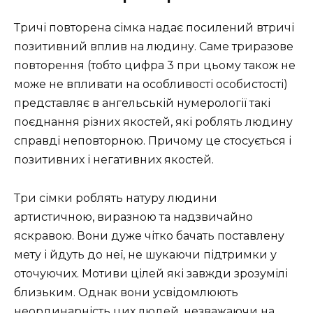
Тричі повторена сімка надає посилений втричі
позитивний вплив на людину. Саме триразове
повторення (тобто цифра 3 при цьому також не
може не впливати на особливості особистості)
представляє в ангельській нумерології такі
поєднання різних якостей, які роблять людину
справді неповторною. Причому це стосується і
позитивних і негативних якостей.
Три сімки роблять натуру людини
артистичною, виразною та надзвичайно
яскравою. Вони дуже чітко бачать поставлену
мету і йдуть до неї, не шукаючи підтримки у
оточуючих. Мотиви цілей які завжди зрозумілі
близьким. Однак вони усвідомлюють
неординарність цих людей, незважаючи на