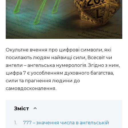
Окультне вчення про цифрові символи, які
посилають людям найвищі сили, Всесвіт чи
ангели – ангельська нумерологія. Згідно з ним,
цифра 7 є уособленням духовного багатства,
сили та прагнення людини до
самовдосконалення.
Зміст
777 – значення числа в ангельській