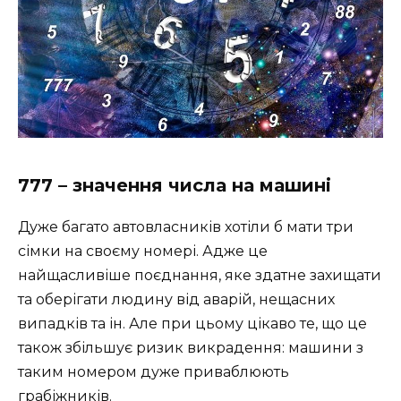
777 – значення числа на машині
Дуже багато автовласників хотіли б мати три
сімки на своєму номері. Адже це
найщасливіше поєднання, яке здатне захищати
та оберігати людину від аварій, нещасних
випадків та ін. Але при цьому цікаво те, що це
також збільшує ризик викрадення: машини з
таким номером дуже приваблюють
грабіжників.