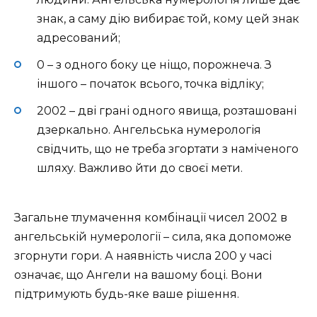
знак, а саму дію вибирає той, кому цей знак
адресований;
0 – з одного боку це ніщо, порожнеча. З
іншого – початок всього, точка відліку;
2002 – дві грані одного явища, розташовані
дзеркально. Ангельська нумерологія
свідчить, що не треба згортати з наміченого
шляху. Важливо йти до своєї мети.
Загальне тлумачення комбінації чисел 2002 в
ангельській нумерології – сила, яка допоможе
згорнути гори. А наявність числа 200 у часі
означає, що Ангели на вашому боці. Вони
підтримують будь-яке ваше рішення.