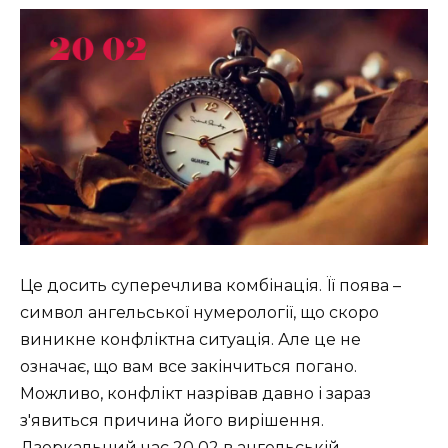
Це досить суперечлива комбінація. Її поява –
символ ангельської нумерології, що скоро
виникне конфліктна ситуація. Але це не
означає, що вам все закінчиться погано.
Можливо, конфлікт назрівав давно і зараз
з'явиться причина його вирішення.
Дзеркальний час 20 02 в ангельській