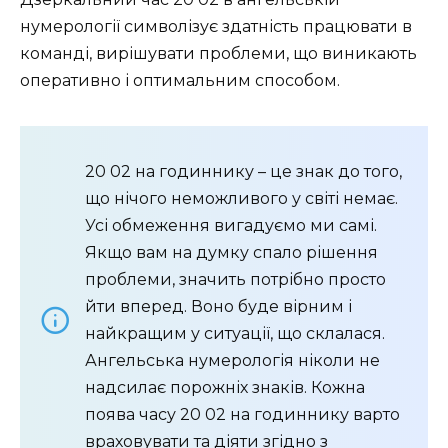
нумерології символізує здатність працювати в
команді, вирішувати проблеми, що виникають
оперативно і оптимальним способом.
20 02 на годиннику – це знак до того,
що нічого неможливого у світі немає.
Усі обмеження вигадуємо ми самі.
Якщо вам на думку спало рішення
проблеми, значить потрібно просто
йти вперед. Воно буде вірним і
найкращим у ситуації, що склалася.
Ангельська нумерологія ніколи не
надсилає порожніх знаків. Кожна
поява часу 20 02 на годиннику варто
враховувати та діяти згідно з