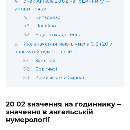
Знак Ангела 20 02 на годиннику —
умови появи
Випадково
Постійно
В день народження
Яке значення мають числа 0, 2 і 20 у
класичній нумерології?
Західний
Ведичної
Китайської чи Східної
20 02 значення на годиннику –
значення в ангельській
нумерології