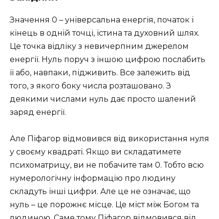
Значення 0 – універсальна енергія, початок і
кінець в одній точці, істина та духовний шлях.
Це точка відліку з невичерпним джерелом
енергії. Нуль поруч з іншою цифрою послабить
її або, навпаки, підживить. Все залежить від
того, з якого боку числа розташовано. З
деякими числами нуль дає просто шалений
заряд енергії.
Але Піфагор відмовився від використання нуля
у своєму квадраті. Якщо ви складатимете
психоматрицу, ви не побачите там 0. Тобто всю
нумерологічну інформацію про людину
складуть інші цифри. Але це не означає, що
нуль – це порожнє місце. Це міст між Богом та
людиною. Саме тому Піфагор відмовився від