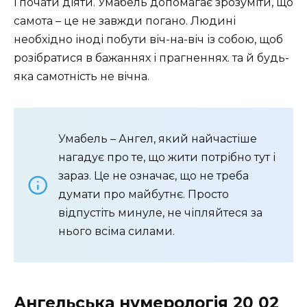
і почати діяти. Умабель допомагає зрозуміти, що
самота – це не завжди погано. Людині
необхідно іноді побути віч-на-віч із собою, щоб
розібратися в бажаннях і прагненнях. та й будь-
яка самотність не вічна.
Умабель – Ангел, який найчастіше
нагадує про те, що жити потрібно тут і
зараз. Це не означає, що не треба
думати про майбутнє. Просто
відпустіть минуле, не чіпляйтеся за
нього всіма силами.
Ангельська нумерологія 20 02