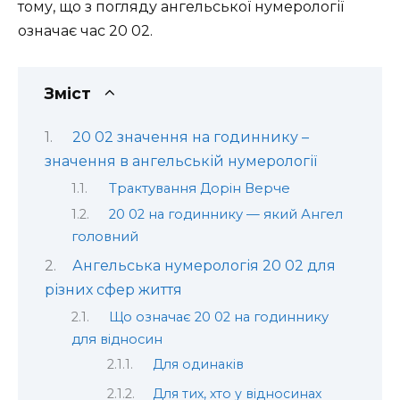
тому, що з погляду ангельської нумерології
означає час 20 02.
Зміст
20 02 значення на годиннику –
значення в ангельській нумерології
Трактування Дорін Верче
20 02 на годиннику — який Ангел
головний
Ангельська нумерологія 20 02 для
різних сфер життя
Що означає 20 02 на годиннику
для відносин
Для одинаків
Для тих, хто у відносинах