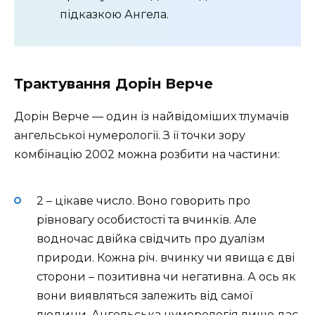
підказкою Ангела.
Трактування Дорін Верче
Дорін Верче — один із найвідоміших тлумачів
ангельської нумерології. З її точки зору
комбінацію 2002 можна розбити на частини:
2 – цікаве число. Воно говорить про
рівновагу особистості та вчинків. Але
водночас двійка свідчить про дуалізм
природи. Кожна річ. вчинку чи явища є дві
сторони – позитивна чи негативна. А ось як
вони виявляться залежить від самої
людини. Ангельська нумерологія лише дає