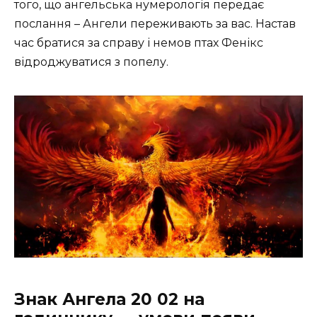
того, що ангельська нумерологія передає
послання – Ангели переживають за вас. Настав
час братися за справу і немов птах Фенікс
відроджуватися з попелу.
Знак Ангела 20 02 на