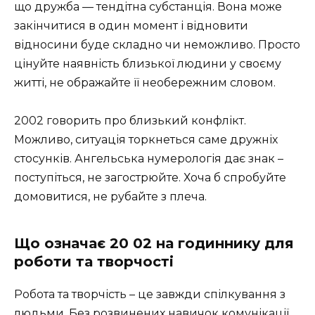
що дружба — тендітна субстанція. Вона може
закінчитися в один момент і відновити
відносини буде складно чи неможливо. Просто
цінуйте наявність близької людини у своєму
житті, не ображайте її необережним словом.
2002 говорить про близький конфлікт.
Можливо, ситуація торкнеться саме дружніх
стосунків. Ангельська нумерологія дає знак –
поступіться, не загострюйте. Хоча б спробуйте
домовитися, не рубайте з плеча.
Що означає 20 02 на годиннику для
роботи та творчості
Робота та творчість – це завжди спілкування з
людьми. Без розвинених навичок комунікації