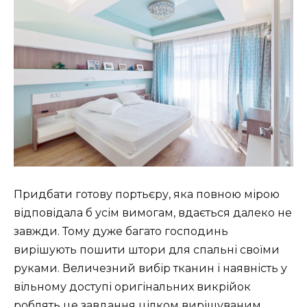
Придбати готову портьєру, яка повною мірою
відповідала б усім вимогам, вдається далеко не
завжди. Тому дуже багато господинь
вирішують пошити штори для спальні своїми
руками. Величезний вибір тканин і наявність у
вільному доступі оригінальних викрійок
роблять це завдання цілком вирішуваним.