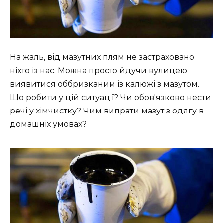
На жаль, від мазутних плям не застраховано
ніхто із нас. Можна просто йдучи вулицею
виявитися оббризканим із калюжі з мазутом.
Що робити у цій ситуації? Чи обов'язково нести
речі у хімчистку? Чим випрати мазут з одягу в
домашніх умовах?