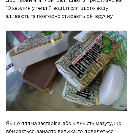
дьогтьовим милом. Залишають приблизно на
10 хвилин у теплій воді, після цього воду
зливають та повторно стирають річ вручну.
Якщо пляма застаріла, або кількість мазуту, що
вбирається, занадто велика, то доведеться