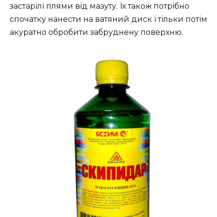
застарілі плями від мазуту. Їх також потрібно
спочатку нанести на ватяний диск і тільки потім
акуратно обробити забруднену поверхню.