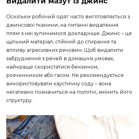
Видалити мазут із джинс
Оскільки робочий одяг часто виготовляється з
джинсової тканини, на питанні видалення
плям з неї зупинимося докладніше. Джинс – це
щільний матеріал, стійкий до стирання та
впливу агресивних речовин. Щоб видалити
забруднення з речей в домашніх умовах,
найкраще скористатися бензином,
розчинником або гасом. Не рекомендується
використовувати каустичну соду – вона
негативно позначиться на полотні, змінить його
структуру.