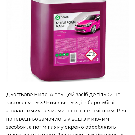
Дьогтьове мило. А ось цей засіб де тільки не
застосовується! Виявляється, і в боротьбі зі
«складними» плямами воно є незамінним. Реч
попередньо замочують у воді з миючим
засобом, а потім пляму окремо обробляють