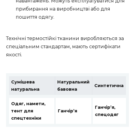
навантажень. Можуть експлуатуватися для
прибирання на виробництві або для
пошиття одягу.
Технічні термостійкі тканини виробляються за
спеціальним стандартам, мають сертифікати
якості.
Сумішева
Натуральний
Синтетична
натуральна
бавовна
Одяг, намети,
Ганчір’я,
тент для
Ганчір’я
спецодяг
спецтехніки