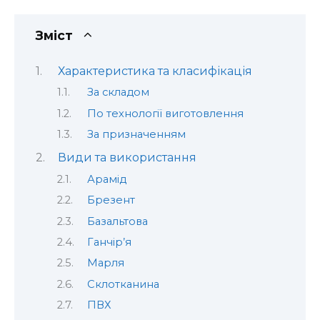
Зміст
Характеристика та класифікація
За складом
По технології виготовлення
За призначенням
Види та використання
Арамід
Брезент
Базальтова
Ганчір’я
Марля
Склотканина
ПВХ