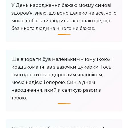
У День народження бажаю моєму синові
здоров’я, знаю, що воно далеко не все, чого
може побажати людина, але знаю і те, що
без нього людина нічого не бажає.
Ще вчора ти був маленьким «чомучкою» і
крадькома тягав з вазочки цукерки. І ось,
сьогодні ти став дорослим чоловіком,
моєю надією і опорою. Син, з днем ​​
народження, який я святкую разом з
тобою.