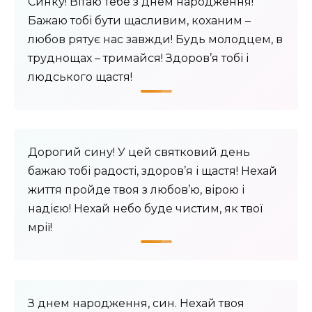
Синку! Вітаю тебе з днем ​​народження!
Бажаю тобі бути щасливим, коханим –
любов рятує нас завжди! Будь молодцем, в
труднощах – тримайся! Здоров’я тобі і
людського щастя!
Дорогий сину! У цей святковий день
бажаю тобі радості, здоров’я і щастя! Нехай
життя пройде твоя з любов’ю, вірою і
надією! Нехай небо буде чистим, як твої
мрії!
З днем ​​народження, син. Нехай твоя