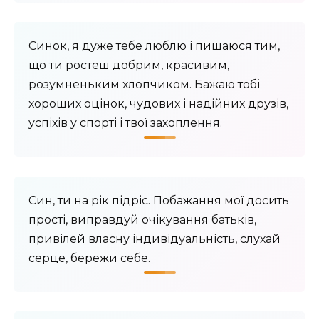
Синок, я дуже тебе люблю і пишаюся тим,
що ти ростеш добрим, красивим,
розумненьким хлопчиком. Бажаю тобі
хороших оцінок, чудових і надійних друзів,
успіхів у спорті і твої захоплення.
Син, ти на рік підріс. Побажання мої досить
прості, виправдуй очікування батьків,
привілей власну індивідуальність, слухай
серце, бережи себе.