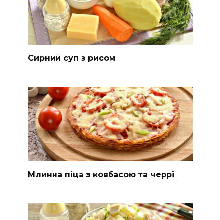
Сирний суп з рисом
Млинна піца з ковбасою та черрі