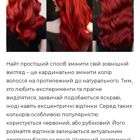
Найт простіший спосіб змінити свій зовнішній
вигляд – це кардинально змінити колір
волосся на протилежний до натурального. Тим,
хто любить експерименти та прагне
виділятися, зазвичай подобаються яскраві,
іноді навіть ексцентричні відтінки. Серед таких
кольорів особливою популярністю
користується червоний, або рубіновий. Його
розмаїття відтінків залишається актуальним
протягом багатьох років. Широкий асортимент