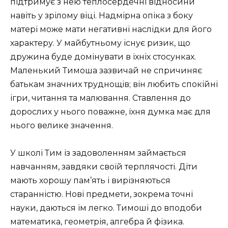
підтримує з нею теплосердечні відносини
навіть у зрілому віці. Надмірна опіка з боку
матері може мати негативні наслідки для його
характеру. У майбутньому існує ризик, що
дружина буде домінувати в їхніх стосунках.
Маленький Тимоша зазвичай не спричиняє
батькам значних труднощів; він любить спокійні
ігри, читання та малювання. Ставлення до
дорослих у нього поважне, їхня думка має для
нього велике значення.
У школі Тим із задоволенням займається
навчанням, завдяки своїй терплячості. Діти
мають хорошу пам’ять і вирізняються
старанністю. Нові предмети, зокрема точні
науки, даються їм легко. Тимоші до вподоби
математика, геометрія, алгебра й фізика.