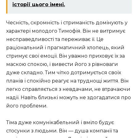
історії цього імені.
Чесність, скромність і стриманість домінують у
характері молодого Тимофія. Він не витримує
несправедливості та переживає її. Це
раціональний і прагматичний хлопець, який
стримує свої емоції. Він уважно приховує їх за
маскою спокою, і вивести його з рівноваги
дуже складно. Тим чітко дотримується своїх
планів і спокійно реагує на труднощі життя. Він
легко справляється з невдачами, не втрачаючи
надії. Навіть близькі можуть не здогадатися про
його проблеми.
Тіма дуже комунікабельний і вміло будує
стосунки з людьми. Він — душа компанії та