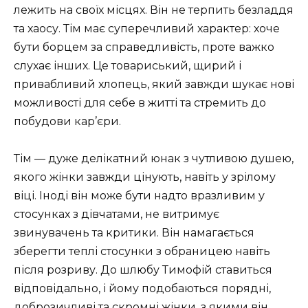
лежить на своїх місцях. Він не терпить безладдя
та хаосу. Тім має суперечливий характер: хоче
бути борцем за справедливість, проте важко
слухає інших. Це товариський, щирий і
привабливий хлопець, який завжди шукає нові
можливості для себе в житті та стремить до
побудови кар’єри.
Тім — дуже делікатний юнак з чутливою душею,
якого жінки завжди цінують, навіть у зрілому
віці. Іноді він може бути надто вразливим у
стосунках з дівчатами, не витримує
звинувачень та критики. Він намагається
зберегти теплі стосунки з обраницею навіть
після розриву. До шлюбу Тимофій ставиться
відповідально, і йому подобаються порядні,
доброзичливі та скромні жінки, з якими він