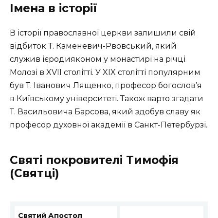
Імена в історії
В історії православної церкви залишили свій
відбиток Т. Каменевич-Рвовський, який
служив ієродияконом у монастирі на річці
Молозі в XVII столітті. У XIX столітті популярним
був Т. Іванович Лященко, професор богослов’я
в Київському університеті. Також варто згадати
Т. Васильовича Барсова, який здобув славу як
професор духовної академії в Санкт-Петербурзі.
Святі покровителі Тимофія
(Святці)
Святий Апостол