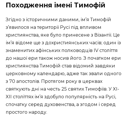
Походження імені Тимофій
Згідно з історичними даними, ім’я Тимофій
з’явилося на території Русі під впливом
християнства, яке було принесене з Візантії. Це
ім’я відоме ще з дохристиянських часів; один із
знаменитих афінських полководців IV століття
до нашої ери також носив його. З початком ери
християнства Тимофій став відомий завдяки
церковному календарю, адже так звали одного
з 70 апостолів. Протягом року в церквах
святкують дні на честь 25 святих Тимофіїв. У XI-
XII століттях ім’я здобуло популярність на Русі,
спочатку серед духовенства, а згодом і серед
простого народу.