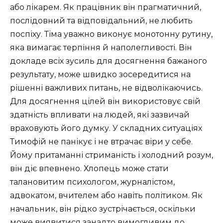
або лікарем. Як працівник він прагматичний,
послідовний та відповідальний, не любить
поспіху. Тіма уважно виконує монотонну рутину,
яка вимагає терпіння й наполегливості. Він
докладе всіх зусиль для досягнення бажаного
результату, може швидко зосередитися на
рішенні важливих питань, не відволікаючись.
Для досягнення цілей він використовує свій
здатність впливати на людей, які зазвичай
враховують його думку. У складних ситуаціях
Тимофій не панікує і не втрачає віри у себе.
Йому притаманні стриманість і холодний розум,
він діє впевнено. Хлопець може стати
талановитим психологом, журналістом,
адвокатом, вчителем або навіть політиком. Як
начальник, він рідко зустрічається, оскільки
може виявитися занадто вимогливим до