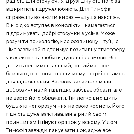
радість для оточуючих. Друзі цінують його за
відкритість і дружелюбність. Для Тимофія
справедливо вжити вираз — «душа навстіж».
Він рідко вступає в конфлікти і намагається
підтримувати добрі стосунки з усіма. Може
розуміти психологію, має розвинену інтуїцію.
Тіма зазвичай підтримує позитивну атмосферу
у колективі та любить душевні розмови. Він
досить сентиментальний, сприймає все
близько до серця. Інколи йому потрібна самота
для відновлення. За своїм характером він
доброзичливий і швидко забуває образи, але
не варто його ображати. Тім легко вирішить
будь-які непорозуміння на свою користь. Його
гідність дуже важлива, він вірний своїм
принципам і цінує порядок у всьому. У домі
Тимофія завжди панує затишок, адже все