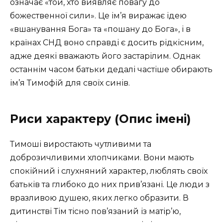
означає «той, хто виявляє повагу до
божественної сили». Це ім’я виражає ідею
«вшанування Бога» та «пошану до Бога», і в
країнах СНД воно справді є досить рідкісним,
адже деякі вважають його застарілим. Однак
останнім часом батьки дедалі частіше обирають
ім’я Тимофій для своїх синів.
Риси характеру (Опис імені)
Тимоші виростають чутливими та
доброзичливими хлопчиками. Вони мають
спокійний і слухняний характер, люблять своїх
батьків та глибоко до них прив’язані. Це люди з
вразливою душею, яких легко образити. В
дитинстві Тім тісно пов’язаний із матір’ю,