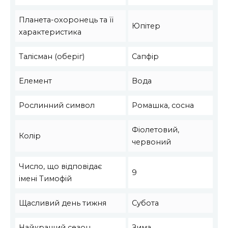
Планета-охоронець та її
Юпітер
характеристика
Талісман (оберіг)
Сапфір
Елемент
Вода
Рослинний символ
Ромашка, сосна
Фіолетовий,
Колір
червоний
Число, що відповідає
9
імені Тимофій
Щасливий день тижня
Субота
Найкращий сезон
Зима