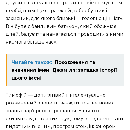
дружині в домашніх справах та забезпечує всім
необхідним. Це справжній добробутник і
захисник, для якого близькі — головна цінність.
Він буде дбайливим батьком, який обожнює
дітей, балує їх та намагається проводити з ними
якомога більше часу.
Читайте також:
Походження та
значення імені Джаміля: загадка історії
цього імені
Тимофій — допитливий і інтелектуально
розвинений хлопець, завжди прагне нових
знань і кар’єрного зростання. У нього є
схильність до точних наук, тому він здатен стати
видатним вченим, програмістом, інженером