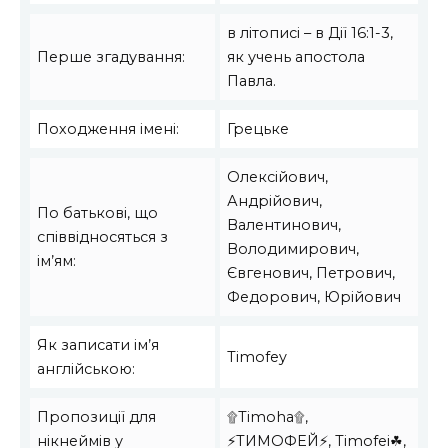
в літописі – в Дії 16:1-3,
Перше згадування:
як учень апостола
Павла.
Походження імені:
Грецьке
Олексійович,
Андрійович,
По батькові, що
Валентинович,
співвідносяться з
Володимирович,
ім’ям:
Євгенович, Петрович,
Федорович, Юрійович
Як записати ім’я
Timofey
англійською:
Пропозиції для
۩Timoha۩,
нікнеймів у
⚡ТИМОФЕЙ⚡, Timofei☘,