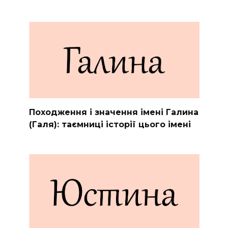
Походження і значення імені Галина
(Галя): таємниці історії цього імені