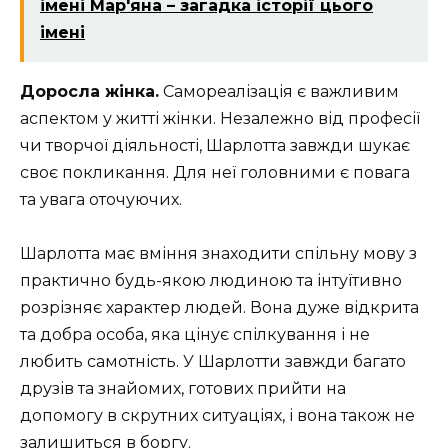
імені Мар'яна – загадка історії цього
імені
Доросла жінка.
Самореалізація є важливим
аспектом у житті жінки. Незалежно від професії
чи творчої діяльності, Шарлотта завжди шукає
своє покликання. Для неї головними є повага
та увага оточуючих.
Шарлотта має вміння знаходити спільну мову з
практично будь-якою людиною та інтуїтивно
розрізняє характер людей. Вона дуже відкрита
та добра особа, яка цінує спілкування і не
любить самотність. У Шарлотти завжди багато
друзів та знайомих, готових прийти на
допомогу в скрутних ситуаціях, і вона також не
залишиться в боргу.