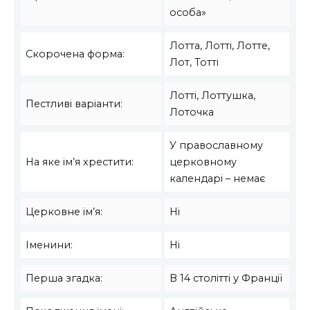
особа»
Лотта, Лотті, Лотте,
Скорочена форма:
Лот, Тотті
Лотті, Лоттушка,
Пестливі варіанти:
Лоточка
У православному
На яке ім’я хрестити:
церковному
календарі – немає
Церковне ім’я:
Ні
Іменини:
Ні
Перша згадка:
В 14 столітті у Франції