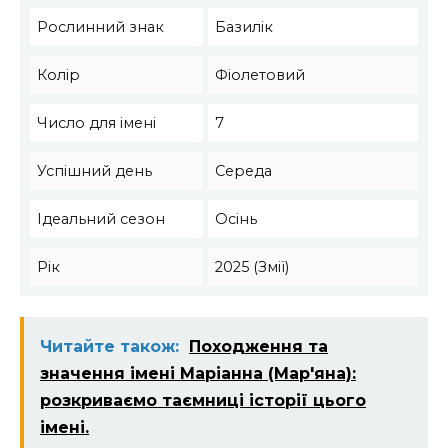
Рослинний знак
Базилік
Колір
Фіолетовий
Число для імені
7
Успішний день
Середа
Ідеальний сезон
Осінь
Рік
2025 (Змії)
Читайте також:
Походження та
значення імені Маріанна (Мар'яна):
розкриваємо таємниці історії цього
імені.