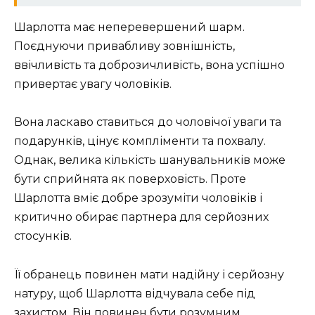
Шарлотта має неперевершений шарм.
Поєднуючи привабливу зовнішність,
ввічливість та доброзичливість, вона успішно
привертає увагу чоловіків.
Вона ласкаво ставиться до чоловічої уваги та
подарунків, цінує компліменти та похвалу.
Однак, велика кількість шанувальників може
бути сприйнята як поверховість. Проте
Шарлотта вміє добре зрозуміти чоловіків і
критично обирає партнера для серйозних
стосунків.
Її обранець повинен мати надійну і серйозну
натуру, щоб Шарлотта відчувала себе під
захистом. Він повинен бути розумним,