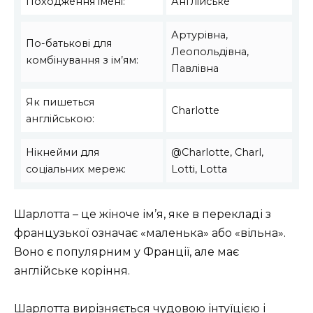
Походження імені:
Англійське
Артурівна,
По-батькові для
Леопольдівна,
комбінування з ім’ям:
Павлівна
Як пишеться
Charlotte
англійською:
Нікнейми для
@Charlotte, Charl,
соціальних мереж:
Lotti, Lotta
Шарлотта – це жіноче ім’я, яке в перекладі з
французької означає «маленька» або «вільна».
Воно є популярним у Франції, але має
англійське коріння.
Шарлотта вирізняється чудовою інтуїцією і