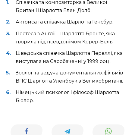
Співачка та композиторка з Великої
Британії Шарлотта Елен Долбі.
Актриса та співачка Шарлотта Генсбур.
Поетеса з Англії – Шарлотта Бронте, яка
творила під псевдонімом Корер-Бель.
Шведська співачка Шарлотта Переллі, яка
виступала на Євробаченні у 1999 році.
Зоолог та ведуча документальних фільмів
ВПС Шарлотта Уленбрук з Великобританії.
Німецький психолог і філософ Шарлотта
Бюлер.