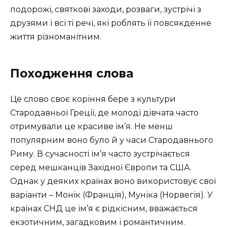
подорожі, святкові заходи, розваги, зустрічі з
друзями і всі ті речі, які роблять її повсякденне
життя різноманітним.
Походження слова
Це слово своє коріння бере з культури
Стародавньої Греції, де молоді дівчата часто
отримували це красиве ім’я. Не менш
популярним воно було й у часи Стародавнього
Риму. В сучасності ім’я часто зустрічається
серед мешканців Західної Європи та США.
Однак у деяких країнах воно використовує свої
варіанти – Монік (Франція), Муніка (Норвегія). У
країнах СНД це ім’я є рідкісним, вважається
екзотичним, загадковим і романтичним.