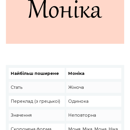
Найбільш поширене
Моніка
Стать
Жіноча
Переклад (з грецької)
Одинока
Значення
Неповторна
Скорочена форма
Моня, Міка, Мона, Ніка