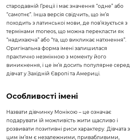
стародавній Греції і має значення “одне” або
“самотнє”. Інша версія свідчить, що ім’я
походить з латинської мови, де пов’язується з
термінами moneos, що можна перекласти як
“надихаюча” або “та, що викликає натхнення”.
Оригінальна форма імені залишилася
практично незмінною з моменту його
виникнення, і це ім’я досить популярне серед
дівчат у Західній Європі та Америці.
Особливості імені
Назвати дівчинку Монікою – це означає
подарувати їй можливість жити щасливо і
розвивати позитивні риси характеру. Дівчата з
цим ім’ям є незалежними, привабливими,