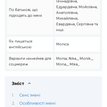
Геннадіївна,
Едуардівна, Мойсіївна,
По батькові, що
Анатоліївна,
підходять до імені
Михайлівна,
Евардівна, Сергіївна та
інші.
Як пишеться
Monica
англійською
Варіанти нікнеймів для
Monia, Nika_, Monik_,
соцмереж
Mona_, Mika_
Зміст
Сенс імені
Особливості імені