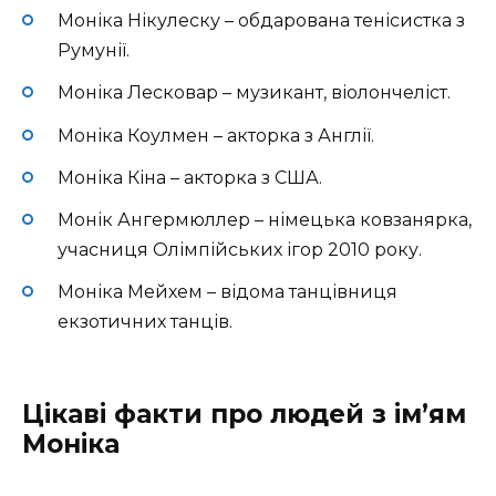
Моніка Нікулеску – обдарована тенісистка з
Румунії.
Моніка Лесковар – музикант, віолончеліст.
Моніка Коулмен – акторка з Англії.
Моніка Кіна – акторка з США.
Монік Ангермюллер – німецька ковзанярка,
учасниця Олімпійських ігор 2010 року.
Моніка Мейхем – відома танцівниця
екзотичних танців.
Цікаві факти про людей з ім’ям
Моніка