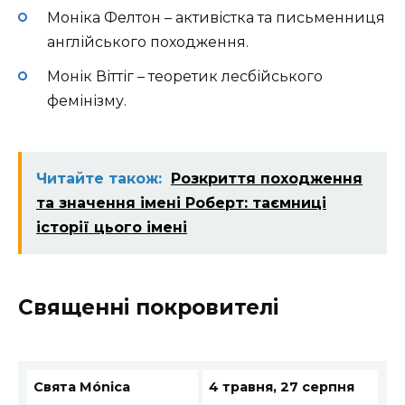
Моніка Фелтон – активістка та письменниця
англійського походження.
Монік Віттіг – теоретик лесбійського
фемінізму.
Читайте також:
Розкриття походження
та значення імені Роберт: таємниці
історії цього імені
Священні покровителі
Свята Мónica
4 травня, 27 серпня