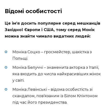
Відомі особистості
Це ім’я досить популярне серед мешканців
Західної Європи і США, тому серед Монік
можна знайти чимало видатних людей:
Моніка Соцко – гросмейстер, шахістка з
Польщі.
Моніка Белуччі – знаменита акторка з Італії,
яка входить до числа найкрасивіших жінок
у світі.
Моніка Левінські – відома особистість зі
скандалом, пов’язаним із Білом Клінтоном
під час його президенства.