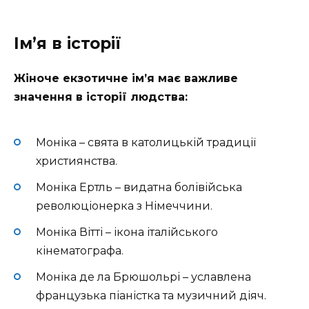
Ім’я в історії
Жіноче екзотичне ім’я має важливе
значення в історії людства:
Моніка – свята в католицькій традиції
християнства.
Моніка Ертль – видатна болівійська
революціонерка з Німеччини.
Моніка Вітті – ікона італійського
кінематографа.
Моніка де ла Брюшольрі – уславлена
французька піаністка та музичний діяч.