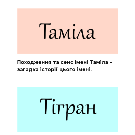
Походження та сенс імені Таміла –
загадка історії цього імені.