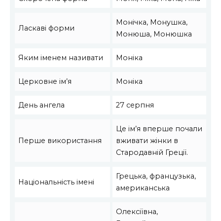
Монічка, Монушка,
Ласкаві форми
Монюша, Монюшка
Яким іменем називати
Моніка
Церковне ім’я
Моніка
День ангела
27 серпня
Це ім’я вперше почали
Перше використання
вживати жінки в
Стародавній Греції.
Грецька, французька,
Національність імені
американська
Олексіївна,