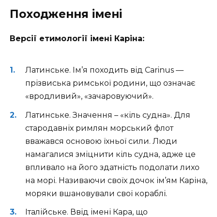
Походження імені
Версії етимології імені Каріна:
Латинське. Ім’я походить від Carinus —
прізвиська римської родини, що означає
«вродливий», «зачаровуючий».
Латинське. Значення – «кіль судна». Для
стародавніх римлян морський флот
вважався основою їхньої сили. Люди
намагалися зміцнити кіль судна, адже це
впливало на його здатність подолати лихо
на морі. Називаючи своїх дочок ім’ям Каріна,
моряки вшановували свої кораблі.
Італійське. Ввід імені Кара, що