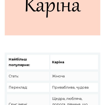
Найбільш
Каріна
популярне:
Стать:
Жіноча
Переклад:
Приваблива, чудова
Щедра, любляча,
Сенс імені:
дорога, дівчина, що