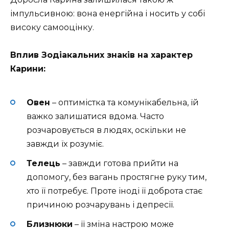
імпульсивною: вона енергійна і носить у собі
високу самооцінку.
Вплив Зодіакальних знаків на характер
Карини:
Овен
– оптимістка та комунікабельна, їй
важко залишатися вдома. Часто
розчаровується в людях, оскільки не
завжди їх розуміє.
Телець
– завжди готова прийти на
допомогу, без вагань простягне руку тим,
хто її потребує. Проте іноді її доброта стає
причиною розчарувань і депресії.
Близнюки
– її зміна настрою може