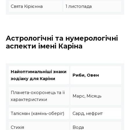
Свята Кірієнна
1 листопада
Астрологічні та нумерологічні
аспекти імені Каріна
Найоптимальніші знаки
Риби, Овен
зодіаку для Каріни
Планета-охоронець та її
Марс, Місяць
характеристики
Талісман (камінь-оберіг)
Сард, нефрит
Стихія
Вода