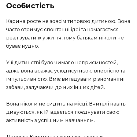
Особистість
Карина росте не зовсім типовою дитиною. Вона
часто отримує спонтанні ідеї та намагається
реалізувати їх у життя, тому батькам ніколи не
буває нудно.
У її дитинстві було чимало неприємностей,
адже вона вражає усюдисутньою впертістю та
імпульсивністю. Вміє вигадувати різноманітні
забави, залучаючи до них інших дітей.
Вона ніколи не сидить на місці. Вчителі навіть
дивуються, як їй вдається поєднувати свою
активність з успішним навчанням.
Доросла Карина залишилася такою ж