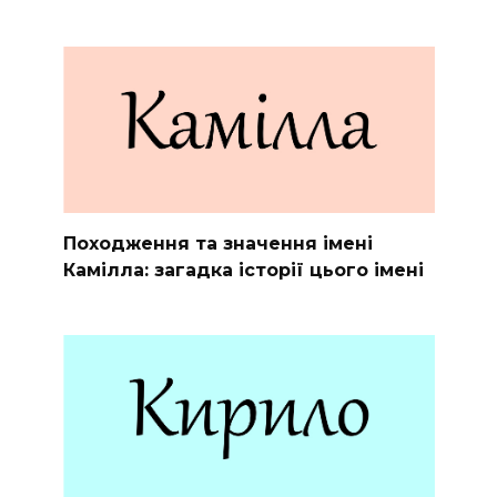
Походження та значення імені
Камілла: загадка історії цього імені