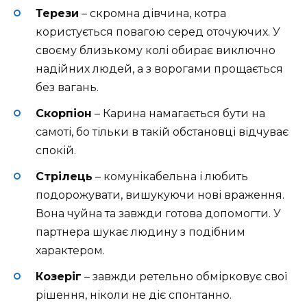
Терези
– скромна дівчина, котра
користується повагою серед оточуючих. У
своєму близькому колі обирає виключно
надійних людей, а з ворогами прощається
без вагань.
Скорпіон
– Карина намагається бути на
самоті, бо тільки в такій обстановці відчуває
спокій.
Стрілець
– комунікабельна і любить
подорожувати, вишукуючи нові враження.
Вона чуйна та завжди готова допомогти. У
партнера шукає людину з подібним
характером.
Козеріг
– завжди ретельно обмірковує свої
рішення, ніколи не діє спонтанно.