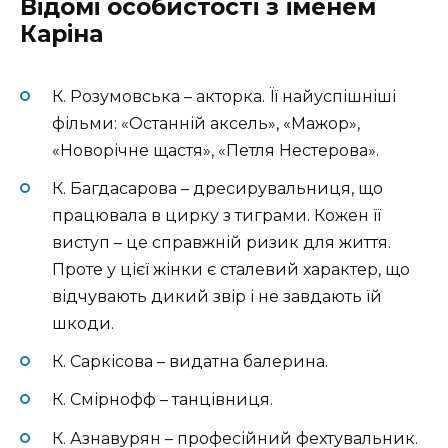
Відомі особистості з іменем
Каріна
К. Розумовська – акторка. Її найуспішніші
фільми: «Останній аксель», «Мажор»,
«Новорічне щастя», «Петля Нестерова».
К. Багдасарова – дресирувальниця, що
працювала в цирку з тиграми. Кожен її
виступ – це справжній ризик для життя.
Проте у цієї жінки є сталевий характер, що
відчувають дикий звір і не завдають їй
шкоди.
К. Саркісова – видатна балерина.
К. Смірнофф – танцівниця.
К. Азнавурян – професійний фехтувальник.