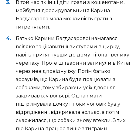
В той час як інші діти грали з кошенятами,
майбутня дресирувальниця Карина
Багдасарова мала можливість грати з
тигренятами.
Батько Карини Багдасарової намагався
всіляко зацікавити її виступами в цирку,
навіть притягнувши до дому пітона і велику
черепаху. Проте ці тварини загинули в Китаї
через невідповідну їжу. Потім батько
зрозумів, що Карина буде працювати з
собаками, тому збираючи усіх дворняг,
закривав їх у вольєрі. Однак мати
підтримувала дочку і, поки чоловік був у
відрядженні, відкривала вольєр, а потім
скаржилася, що собаки знову втекли. З тих
пір Карина працює лише з тиграми.