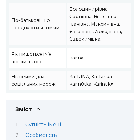
Володимирівна,
Сергіївна, Віталіївна,
По-батькові, що
Іванівна, Максимівна,
поєднуються з ім’ям:
Євгенівна, Аркадіївна,
Євдокимівна.
Як пишеться ім’я
Karina
англійською:
Нікнейми для
Ka_RINA, Ka, Rinka
соціальних мереж:
Karin0tka, Karintik♥
Зміст
Сутність імені
Особистість