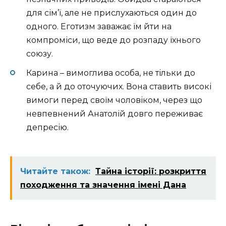
для сім’ї, але не прислухаються один до
одного. Еготизм заважає їм йти на
компроміси, що веде до розпаду їхнього
союзу.
Карина – вимоглива особа, не тільки до
себе, а й до оточуючих. Вона ставить високі
вимоги перед своїм чоловіком, через що
невпевнений Анатолій довго переживає
депресію.
Читайте також:
Тайна історії: розкриття
походження та значення імені Дана