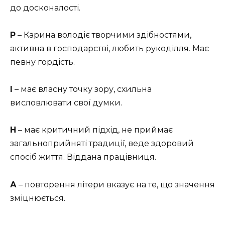
до досконалості.
Р
– Карина володіє творчими здібностями,
активна в господарстві, любить рукоділля. Має
певну гордість.
І
– має власну точку зору, схильна
висловлювати свої думки.
Н
– має критичний підхід, не приймає
загальноприйняті традиції, веде здоровий
спосіб життя. Віддана працівниця.
А
– повторення літери вказує на те, що значення
зміцнюється.