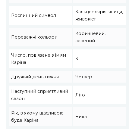
Кальцеолярія, ялиця,
Рослинний символ
живокіст
Коричневий,
Переважні кольори
зелений
Число, пов’язане з ім’ям
3
Каріна
Дружній день тижня
Четвер
Наступний сприятливий
Літо
сезон
Рік, в якому щасливою
Бика
буде Каріна