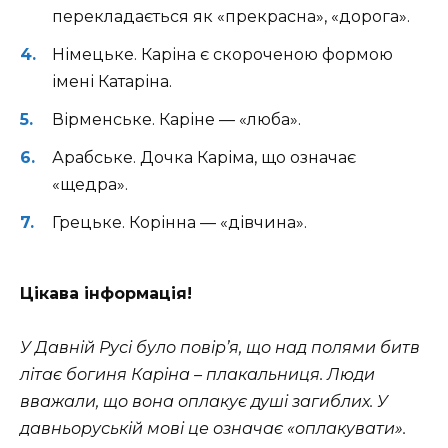
перекладається як «прекрасна», «дорога».
Німецьке. Каріна є скороченою формою
імені Катаріна.
Вірменське. Каріне — «люба».
Арабське. Дочка Каріма, що означає
«щедра».
Грецьке. Корінна — «дівчина».
Цікава інформація!
У Давній Русі було повір’я, що над полями битв
літає богиня Каріна – плакальниця. Люди
вважали, що вона оплакує душі загиблих. У
давньоруській мові це означає «оплакувати».