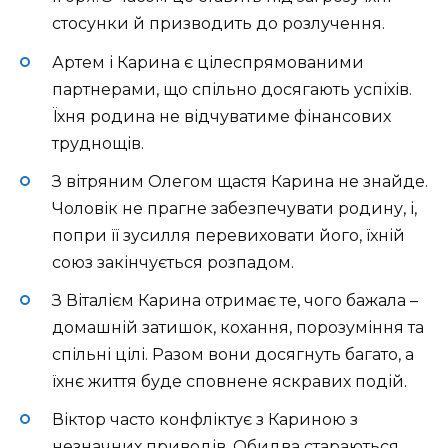
стосунки й призводить до розлучення.
Артем і Карина є цілеспрямованими
партнерами, що спільно досягають успіхів.
Їхня родина не відчуватиме фінансових
труднощів.
З вітряним Олегом щастя Карина не знайде.
Чоловік не прагне забезпечувати родину, і,
попри її зусилля перевиховати його, їхній
союз закінчується розпадом.
З Віталієм Карина отримає те, чого бажала –
домашній затишок, кохання, порозуміння та
спільні цілі. Разом вони досягнуть багато, а
їхнє життя буде сповнене яскравих подій.
Віктор часто конфліктує з Кариною з
незначних приводів. Обидва стараються