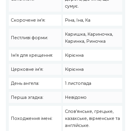
сумує.
Скорочене ім’я:
Ріна, Іна, Ка
Каришка, Кариночка,
Пестливі форми:
Каринка, Риночка
Ім’я для хрещення:
Кірієнна
Церковне ім’я:
Кірієнна
День ангела:
1 листопада
Перша згадка:
Невідомо
Слов’янське, грецьке,
Походження імені:
казахське, вірменське та
англійське.