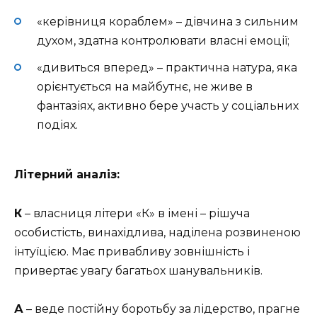
«керівниця кораблем» – дівчина з сильним
духом, здатна контролювати власні емоції;
«дивиться вперед» – практична натура, яка
орієнтується на майбутнє, не живе в
фантазіях, активно бере участь у соціальних
подіях.
Літерний аналіз:
К
– власниця літери «К» в імені – рішуча
особистість, винахідлива, наділена розвиненою
інтуїцією. Має привабливу зовнішність і
привертає увагу багатьох шанувальників.
А
– веде постійну боротьбу за лідерство, прагне