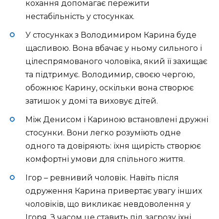
кохання допомагає пережити
нестабільність у стосунках.
У стосунках з Володимиром Карина буде
щасливою. Вона вбачає у ньому сильного і
цілеспрямованого чоловіка, який її захищає
та підтримує. Володимир, своєю чергою,
обожнює Карину, оскільки вона створює
затишок у домі та виховує дітей.
Між Денисом і Кариною встановлені дружні
стосунки. Вони легко розуміють одне
одного та довіряють: їхня щирість створює
комфортні умови для спільного життя.
Ігор – ревнивий чоловік. Навіть після
одруження Карина привертає увагу інших
чоловіків, що викликає невдоволення у
Ігоря. З часом це ставить під загрозу їхні