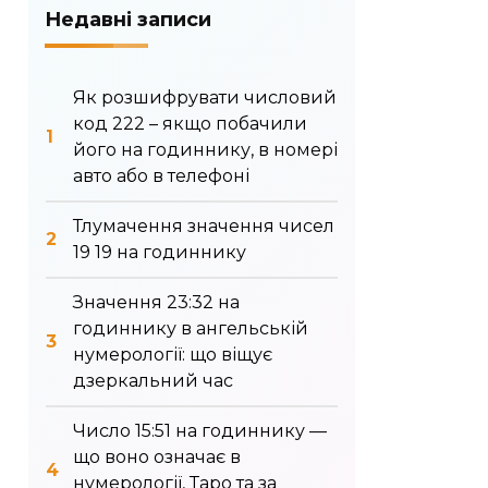
Недавні записи
Як розшифрувати числовий
код 222 – якщо побачили
його на годиннику, в номері
авто або в телефоні
Тлумачення значення чисел
19 19 на годиннику
Значення 23:32 на
годиннику в ангельській
нумерології: що віщує
дзеркальний час
Число 15:51 на годиннику —
що воно означає в
нумерології, Таро та за