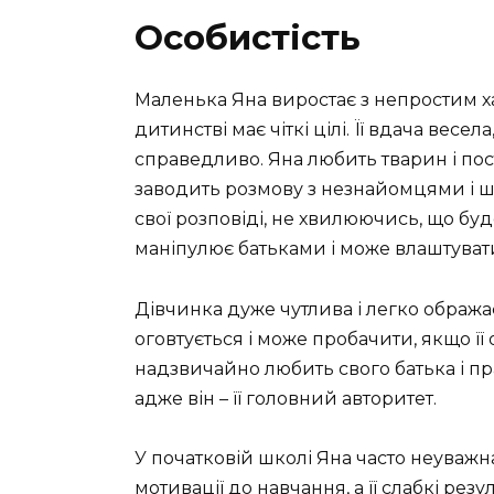
Особистість
Маленька Яна виростає з непростим х
дитинстві має чіткі цілі. Її вдача вес
справедливо. Яна любить тварин і пос
заводить розмову з незнайомцями і ш
свої розповіді, не хвилюючись, що буде
маніпулює батьками і може влаштувати
Дівчинка дуже чутлива і легко обража
оговтується і може пробачити, якщо її
надзвичайно любить свого батька і пр
адже він – її головний авторитет.
У початковій школі Яна часто неуважн
мотивації до навчання, а її слабкі резу