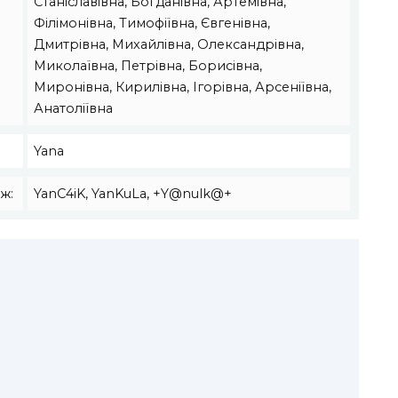
Станіславівна, Богданівна, Артемівна,
Філімонівна, Тимофіївна, Євгенівна,
Дмитрівна, Михайлівна, Олександрівна,
Миколаївна, Петрівна, Борисівна,
Миронівна, Кирилівна, Ігорівна, Арсеніївна,
Анатоліївна
Yana
ж:
YanC4iK, YanKuLa, +Y@nulk@+