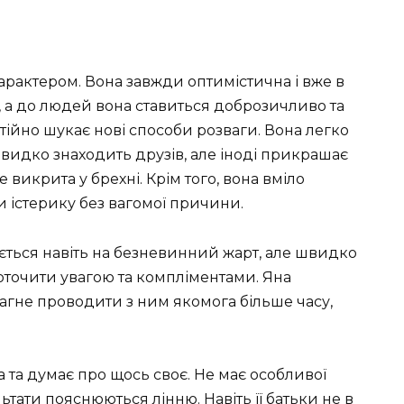
арактером. Вона завжди оптимістична і вже в
ела, а до людей вона ставиться доброзичливо та
тійно шукає нові способи розваги. Вона легко
видко знаходить друзів, але іноді прикрашає
 викрита у брехні. Крім того, вона вміло
 істерику без вагомої причини.
ється навіть на безневинний жарт, але швидко
 оточити увагою та компліментами. Яна
агне проводити з ним якомога більше часу,
а та думає про щось своє. Не має особливої
льтати пояснюються лінню. Навіть її батьки не в