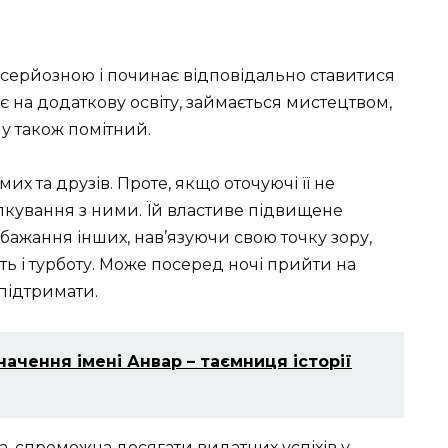
ш серйозною і починає відповідально ставитися
є на додаткову освіту, займається мистецтвом,
му також помітний.
их та друзів. Проте, якщо оточуючі її не
лкування з ними. Їй властиве підвищене
 бажання інших, нав’язуючи свою точку зору,
сть і турботу. Може посеред ночі прийти на
підтримати.
ачення імені Анвар – таємниця історії
, спроможна досягати видатних успіхів у