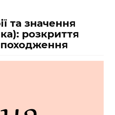
ії та значення
чка): розкриття
 походження