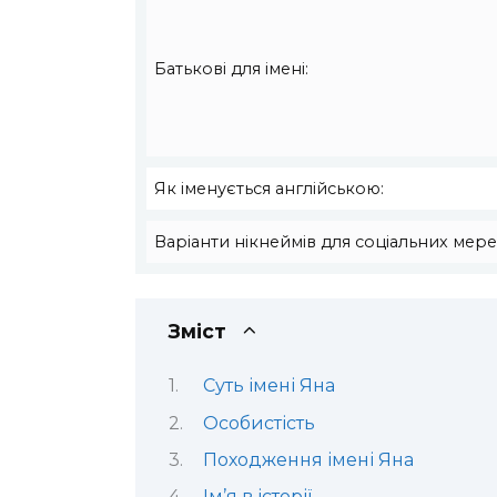
Батькові для імені:
Як іменується англійською:
Варіанти нікнеймів для соціальних мере
Зміст
Суть імені Яна
Особистість
Походження імені Яна
Ім’я в історії