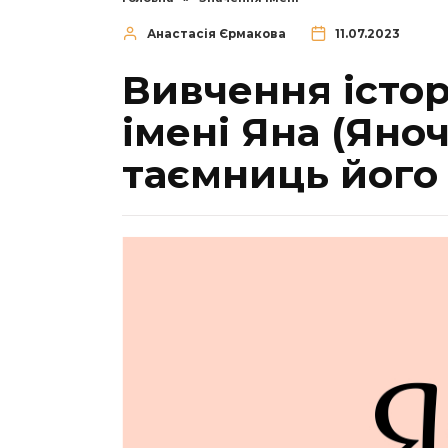
Анастасія Єрмакова
11.07.2023
Вивчення істор
імені Яна (Яно
таємниць його