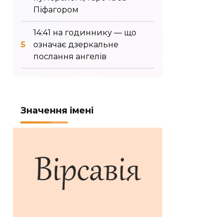
Піфагором
14:41 на годиннику — що
означає дзеркальне
послання ангелів
Значення імені