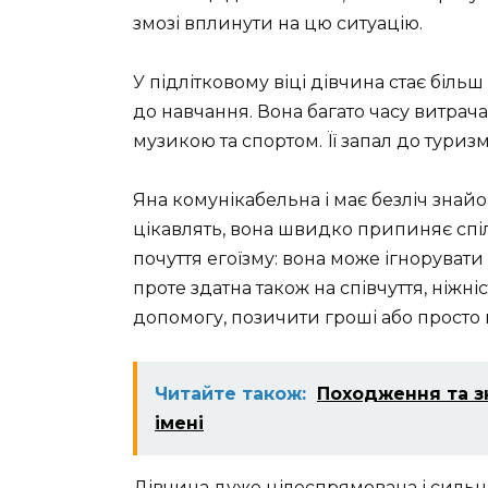
змозі вплинути на цю ситуацію.
У підлітковому віці дівчина стає біль
до навчання. Вона багато часу витрача
музикою та спортом. Її запал до туриз
Яна комунікабельна і має безліч знайом
цікавлять, вона швидко припиняє спі
почуття егоїзму: вона може ігнорувати
проте здатна також на співчуття, ніжні
допомогу, позичити гроші або просто 
Читайте також:
Походження та зн
імені
Дівчина дуже цілеспрямована і сильна