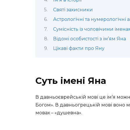
Святі захисники
Астрологічні та нумерологічні 
Сумісність із чоловічими імен
Відомі особистості з ім’ям Яна
Цікаві факти про Яну
Суть імені Яна
В давньоєврейській мові це ім’я можн
Богом». В давньогрецькій мові воно ма
мовах – «душевна».