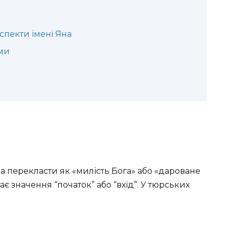
аспекти імені Яна
ами
а перекласти як «милість Бога» або «дароване
є значення “початок” або “вхід”. У тюрських