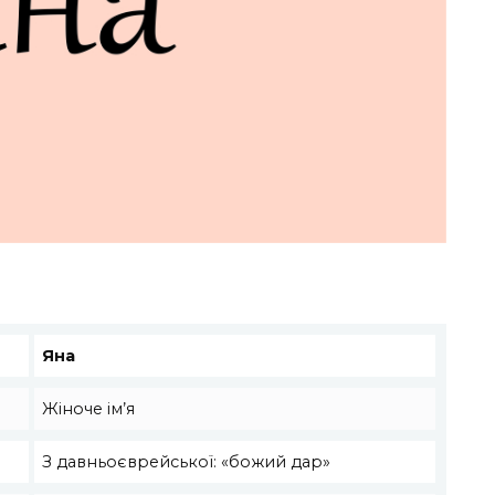
Яна
Жіноче ім’я
З давньоєврейської: «божий дар»