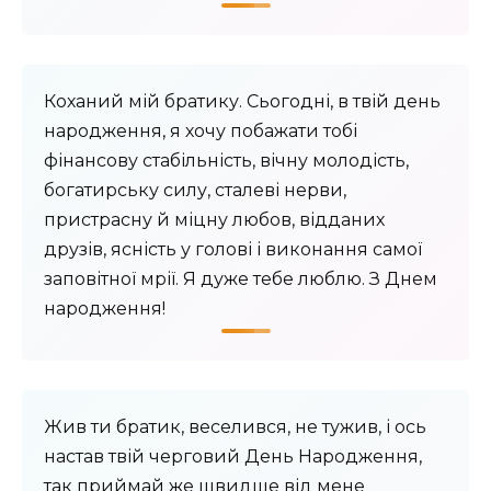
Коханий мій братику. Сьогодні, в твій день
народження, я хочу побажати тобі
фінансову стабільність, вічну молодість,
богатирську силу, сталеві нерви,
пристрасну й міцну любов, відданих
друзів, ясність у голові і виконання самої
заповітної мрії. Я дуже тебе люблю. З Днем
народження!
Жив ти братик, веселився, не тужив, і ось
настав твій черговий День Народження,
так приймай же швидше від мене