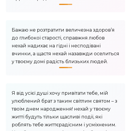
Бажаю не розтратити величезна здоров’я
до глибокої старості, справжня любов
нехай надихає на гідні і несподівані
вчинки, а щастя нехай назавжди оселиться
у твоєму домі радість близьких людей.
Я від усієї душі хочу привітати тебе, мій
улюблений брат з таким світлим святом – з
твоїм днем народження! нехай у твоєму
житті будуть тільки щасливі події, які
роблять тебе життєрадісним і усміхненим.