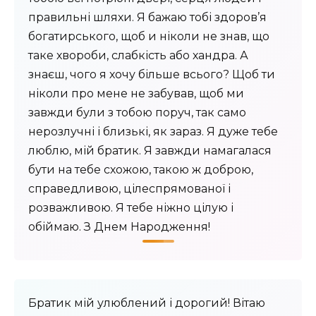
правильні шляхи. Я бажаю тобі здоров’я
богатирського, щоб и ніколи не знав, що
таке хвороби, слабкість або хандра. А
знаєш, чого я хочу більше всього? Щоб ти
ніколи про мене не забував, щоб ми
завжди були з тобою поруч, так само
нерозлучні і близькі, як зараз. Я дуже тебе
люблю, мій братик. Я завжди намагалася
бути на тебе схожою, такою ж доброю,
справедливою, цілеспрямованої і
розважливою. Я тебе ніжно цілую і
обіймаю. З Днем Народження!
Братик мій улюблений і дорогий! Вітаю