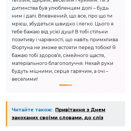
теплим, щирим, веселим і чуйним. Ти з
дитинства був улюбленцем долі – будь
ним і далі. Впевнений, що все, про що ти
мрієш, збудеться швидко і легко. Цього я
тебе бажаю від усієї душі! В тобі стільки
позитиву і чарівності, що навіть примхлива
Фортуна не зможе встояти перед тобою! Я
бажаю тобі здоров’я, сімейного щастя,
матеріального благополуччя. Нехай руки
будуть міцними, серце гарячим, а очі –
веселими!
Читайте також:
Привітання з Днем
закоханих своїми словами, до сліз