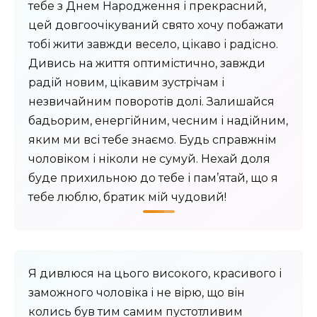
тебе з Днем Народження і прекрасний,
цей довгоочікуваний свято хочу побажати
тобі жити завжди весело, цікаво і радісно.
Дивись на життя оптимістично, завжди
радій новим, цікавим зустрічам і
незвичайним поворотів долі. Залишайся
бадьорим, енергійним, чесним і надійним,
яким ми всі тебе знаємо. Будь справжнім
чоловіком і ніколи не сумуй. Нехай доля
буде прихильною до тебе і пам’ятай, що я
тебе люблю, братик мій чудовий!
Я дивлюся на цього високого, красивого і
заможного чоловіка і не вірю, що він
колись був тим самим пустотливим