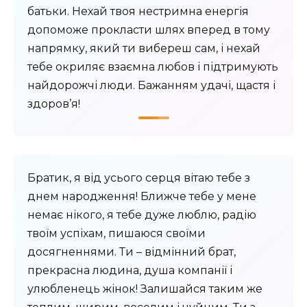
батьки. Нехай твоя нестримна енергія
допоможе прокласти шлях вперед в тому
напрямку, який ти вибереш сам, і нехай
тебе окриляє взаємна любов і підтримують
найдорожчі люди. Бажанням удачі, щастя і
здоров’я!
Братик, я від усього серця вітаю тебе з
днем народження! Ближче тебе у мене
немає нікого, я тебе дуже люблю, радію
твоїм успіхам, пишаюся своїми
досягненнями. Ти – відмінний брат,
прекрасна людина, душа компанії і
улюбленець жінок! Залишайся таким же