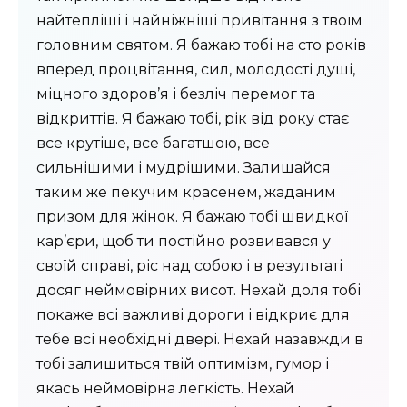
найтепліші і найніжніші привітання з твоїм
головним святом. Я бажаю тобі на сто років
вперед процвітання, сил, молодості душі,
міцного здоров’я і безліч перемог та
відкриттів. Я бажаю тобі, рік від року стає
все крутіше, все багатшою, все
сильнішими і мудрішими. Залишайся
таким же пекучим красенем, жаданим
призом для жінок. Я бажаю тобі швидкої
кар’єри, щоб ти постійно розвивався у
своїй справі, ріс над собою і в результаті
досяг неймовірних висот. Нехай доля тобі
покаже всі важливі дороги і відкриє для
тебе всі необхідні двері. Нехай назавжди в
тобі залишиться твій оптимізм, гумор і
якась неймовірна легкість. Нехай