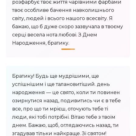
розфарбує твоє життя чарівними фарбами
твоє особливе бачення навколишнього
світу, людей і всього нашого всесвіту. Я
бажаю, що б дуже скоро зазвучала в твоєму
серці весела нота любові. З Днем
Народження, братику.
Братику! Будь ще мудрішими, ще
успішнішим і ще талановитіший. день
народження — це свято, коли ти повинен
озирнутися назад, подивитись чи є в тебе
все, про що ти мрієш, оточують тебе ті
люди, які тобі потрібні. Вітаю тебе з твоїм
днем. Бажаю, щоб, оглядаючись назад, ти
згадував тільки найкраще. Зі святом!