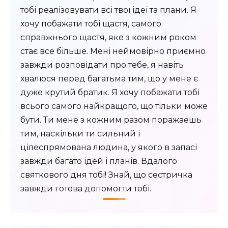
тобі реалізовувати всі твої ідеї та плани. Я
хочу побажати тобі щастя, самого
справжнього щастя, яке з кожним роком
стає все більше. Мені неймовірно приємно
завжди розповідати про тебе, я навіть
хвалюся перед багатьма тим, що у мене є
дуже крутий братик. Я хочу побажати тобі
всього самого найкращого, що тільки може
бути. Ти мене з кожним разом поражаешь
тим, наскільки ти сильний і
цілеспрямована людина, у якого в запасі
завжди багато ідей і планів. Вдалого
святкового дня тобі! Знай, що сестричка
завжди готова допомогти тобі.