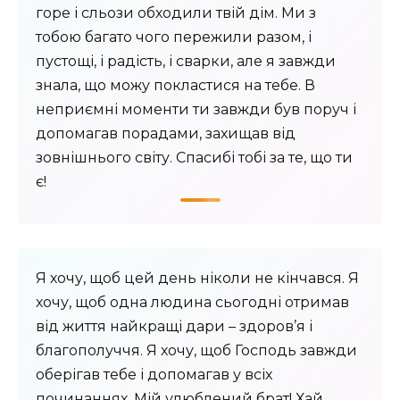
горе і сльози обходили твій дім. Ми з
тобою багато чого пережили разом, і
пустощі, і радість, і сварки, але я завжди
знала, що можу покластися на тебе. В
неприємні моменти ти завжди був поруч і
допомагав порадами, захищав від
зовнішнього світу. Спасибі тобі за те, що ти
є!
Я хочу, щоб цей день ніколи не кінчався. Я
хочу, щоб одна людина сьогодні отримав
від життя найкращі дари – здоров’я і
благополуччя. Я хочу, щоб Господь завжди
оберігав тебе і допомагав у всіх
починаннях. Мій улюблений брат! Хай