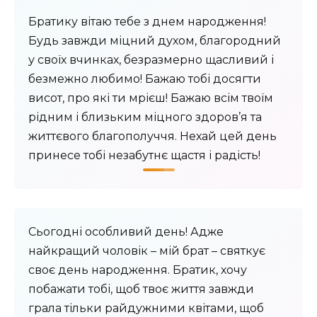
Братику вітаю тебе з днем народження!
Будь завжди міцний духом, благородний
у своїх вчинках, безразмерно щасливий і
безмежно любимо! Бажаю тобі досягти
висот, про які ти мрієш! Бажаю всім твоїм
рідним і близьким міцного здоров’я та
життєвого благополуччя. Нехай цей день
принесе тобі незабутнє щастя і радість!
Сьогодні особливий день! Адже
найкращий чоловік – мій брат – святкує
своє день народження. Братик, хочу
побажати тобі, щоб твоє життя завжди
грала тільки райдужними квітами, щоб