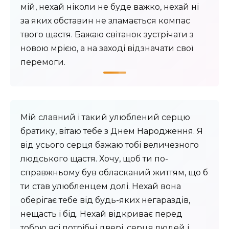
мій, нехай ніколи не буде важко, нехай ні
за яких обставин не зламається компас
твого щастя. Бажаю світанок зустрічати з
новою мрією, а на заході відзначати свої
перемоги.
Мій славний і такий улюблений серцю
братику, вітаю тебе з Днем Народження. Я
від усього серця бажаю тобі величезного
людського щастя. Хочу, щоб ти по-
справжньому був обласканий життям, що б
ти став улюбленцем долі. Нехай вона
оберігає тебе від будь-яких негараздів,
нещасть і бід. Нехай відкриває перед
тобою всі потрібні двері, серця людей і