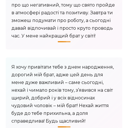
про що негативний, тому що свято пройде
в атмосфері радості та позитиву. Завтра ти
зможеш подумати про роботу, а сьогодні
давай відпочивай і просто круто проводь
час. У мене найкращий брат у світі!
Я хочу привітати тебе з днем народження,
дорогий мій брат, адже цей день для
мене дуже важливий – саме сьогодні,
нехай і чимало років тому, з’явився на світ
щирий, добрий і у всіх відносинах
чудовий чоловік – мій брат! Нехай життя
буде до тебе прихильна, а доля
справедлива! Будь щасливий!