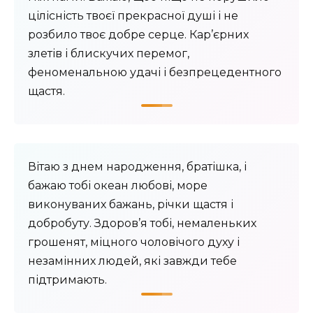
цілісність твоєї прекрасної душі і не
розбило твоє добре серце. Кар’єрних
злетів і блискучих перемог,
феноменальною удачі і безпрецедентного
щастя.
Вітаю з днем народження, братішка, і
бажаю тобі океан любові, море
виконуваних бажань, річки щастя і
добробуту. Здоров’я тобі, немаленьких
грошенят, міцного чоловічого духу і
незамінних людей, які завжди тебе
підтримають.