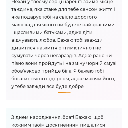
Нехай у твоєму серці нарешті займе місце
та єдина, яка стане для тебе сенсом життя і
яка подарує тобі на світло дорогого
малюка, для якого ви будете найкращими
і щасливими батьками, адже діти
відчувають любов. Бажаю тобі завжди
дивитися на життя оптимістично і не
сумувати через негараздів. Адже рано чи
пізно вони пройдуть і на зміну чорній смузі
обов’язково прийде біла. Я бажаю тобі
богатирського здоров’я, адже маючи його,
у тебе завжди все буде добре.
З днем народження, брат! Бажаю, щоб
кожним твоїм досягненням пишалися