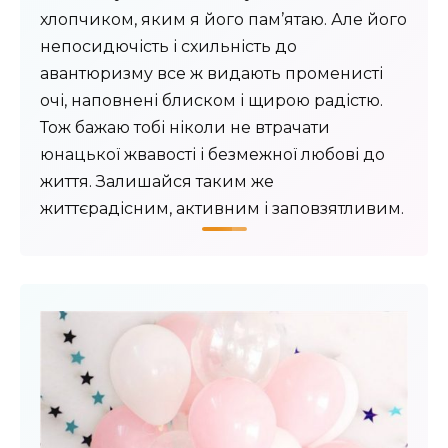
хлопчиком, яким я його пам’ятаю. Але його
непосидючість і схильність до
авантюризму все ж видають променисті
очі, наповнені блиском і щирою радістю.
Тож бажаю тобі ніколи не втрачати
юнацької жвавості і безмежної любові до
життя. Залишайся таким же
життєрадісним, активним і заповзятливим.