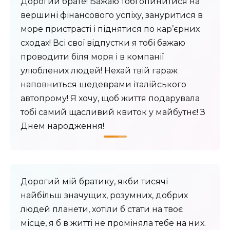
Дорогий брате! Бажаю тобі опинитися на
вершині фінансового успіху, зануритися в
море пристрасті і піднятися по кар’єрних
сходах! Всі свої відпустки я тобі бажаю
проводити біля моря і в компанії
улюблених людей! Нехай твій гараж
наповниться шедеврами італійського
автопрому! Я хочу, щоб життя подарувала
тобі самий щасливий квиток у майбутнє! З
Днем народження!
Дорогий мій братику, якби тисячі
найбільш значущих, розумних, добрих
людей планети, хотіли б стати на твоє
місце, я б в житті не проміняла тебе на них.