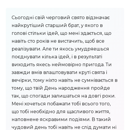
Сьогодні свій черговий свято відзначає
найкрутіший старший брат, у якого в
голові стільки ідей, що мені здається, що
навіть сто років не вистачить, щоб все
реалізувати. Але ти якось умудряешься
поєднувати кілька ідей, і в результаті
виходить якесь неймовірно пригода. Ти
завжди вмів влаштовувати круті свята і
вечірки, тому ніхто навіть не сумнівається в
тому, що твій День народження пройде
так, що спогади залишаться на довгі роки.
Мені хочеться побажати тобі всього того,
що тобі необхідно для щасливого життя,
наповнене яскравими подіями. В такий
чудовий день тобі навіть не слід думати ні