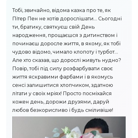
Тобі, звичайно, відома казка про те, як
Пітер Пен не хотів дорослішати… Сьогодні
ти, братику, святкуєш свій День
народження, прощаєшся з дитинством і
починаєш доросле життя, в якому, як тобі
чудово відомо, чимало клопоту і турбот…
Але хто сказав, що дорослі живуть нудно?
Повір, тобі під силу розфарбувати своє
життя яскравими фарбами і в якомусь
сенсі залишитися хлопчиком, здатною
літати у своїх мріях! Просто посміхайся
кожен день, дорожи друзями, даруй
любов безкорисливо і будь сміливіше!