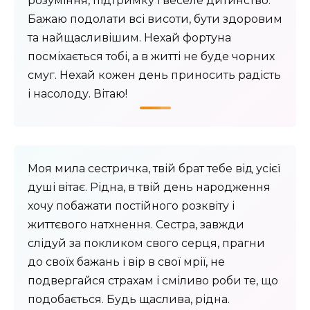
розуміння, підтримку і веселе дитинство.
Бажаю подолати всі висоти, бути здоровим
та найщасливішим. Нехай фортуна
посміхається тобі, а в житті не буде чорних
смуг. Нехай кожен день приносить радість
і насолоду. Вітаю!
Моя мила сестричка, твій брат тебе від усієї
душі вітає. Рідна, в твій день народження
хочу побажати постійного розквіту і
життєвого натхнення. Сестра, завжди
слідуй за покликом свого серця, прагни
до своїх бажань і вір в свої мрії, не
подвергайся страхам і сміливо роби те, що
подобається. Будь щаслива, рідна.