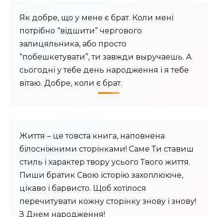
Як добре, що у мене є брат. Коли мені
потрібно “відшити” чергового
залицяльника, або просто
“побешкетувати”, ти завжди выручаешь. А
сьогодні у тебе день народження і я тебе
вітаю. Добре, коли є брат.
Життя – це товста книга, наповнена
білосніжними сторінками! Саме Ти ставиш
стиль і характер твору усього Твого життя.
Пиши братик Свою історію захоплююче,
цікаво і барвисто. Щоб хотілося
перечитувати кожну сторінку знову і знову!
З Днем народження!