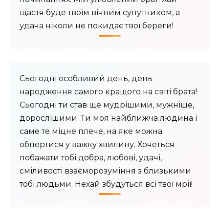
щастя буде твоїм вічним супутником, а
удача ніколи не покидає твої береги!
Сьогодні особливий день, день
народження самого кращого на світі брата!
Сьогодні ти став ще мудрішими, мужніше,
дорослішими. Ти моя найближча людина і
саме те міцне плече, на яке можна
обпертися у важку хвилину. Хочеться
побажати тобі добра, любові, удачі,
сміливості взаєморозуміння з близькими
тобі людьми. Нехай збудуться всі твої мрії!