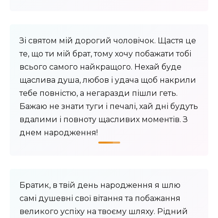
Зі святом мій дорогий чоловічок. Щастя це
те, що ти мій брат, тому хочу побажати тобі
всього самого найкращого. Нехай буде
щаслива душа, любов і удача щоб накрили
тебе повністю, а негаразди пішли геть.
Бажаю не знати туги і печалі, хай дні будуть
вдалими і повноту щасливих моментів. З
днем народження!
Братик, в твій день народження я шлю
самі душевні свої вітання та побажання
великого успіху на твоєму шляху. Рідний