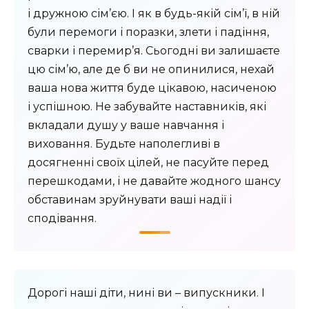
і дружною сім’єю. І як в будь-якій сім’ї, в ній
були перемоги і поразки, злети і падіння,
сварки і перемир’я. Сьогодні ви залишаєте
цю сім’ю, але де б ви не опинилися, нехай
ваша нова життя буде цікавою, насиченою
і успішною. Не забувайте наставників, які
вкладали душу у ваше навчання і
виховання. Будьте наполегливі в
досягненні своїх цілей, не пасуйте перед
перешкодами, і не давайте жодного шансу
обставинам зруйнувати ваші надії і
сподівання.
Дорогі наші діти, нині ви – випускники. І