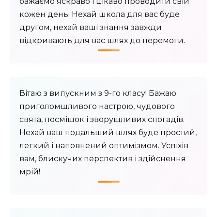
бажаємо яскраво і цікаво проводити свій
кожен день. Нехай школа для вас буде
другом, нехай ваші знання завжди
відкривають для вас шлях до перемоги.
Вітаю з випускним з 9-го класу! Бажаю
приголомшливого настрою, чудового
свята, посмішок і зворушливих спогадів.
Нехай ваш подальший шлях буде простий,
легкий і наповнений оптимізмом. Успіхів
вам, блискучих перспектив і здійснення
мрій!