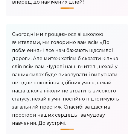
вперед, до намічених цілей!
Сьогодні ми прощаємося зі школою і
вчителями, ми говоримо вам всім «До
побачення» і все нам бажають щасливої ​​
дороги. Але митеж хотіли б сказати кілька
слів всім вам. Чудові наші вчителі, нехай у
ваших силах буде виховувати і випускати
не одне покоління здібних учнів, нехай
наша школа ніколи не втратить високого
статусу, нехай її учні постійно підтримують
загальний престиж. Спасибі за щасливі
простори наших сердець і за чудову
навчання. До зустрічі.