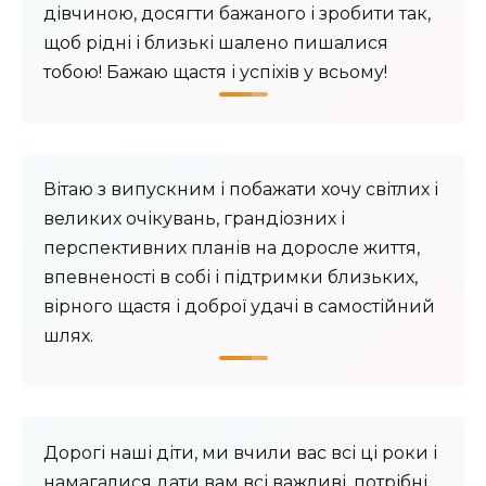
дівчиною, досягти бажаного і зробити так,
щоб рідні і близькі шалено пишалися
тобою! Бажаю щастя і успіхів у всьому!
Вітаю з випускним і побажати хочу світлих і
великих очікувань, грандіозних і
перспективних планів на доросле життя,
впевненості в собі і підтримки близьких,
вірного щастя і доброї удачі в самостійний
шлях.
Дорогі наші діти, ми вчили вас всі ці роки і
намагалися дати вам всі важливі, потрібні,