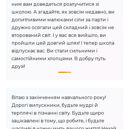
ним вам доведеться розлучитися зі
школою. А згадайте, як зовсім недавно, ви
допитливими малюками сіли за парти і
дружно осягали цей складний і зовсім не
вторований світ. І у вас все вийшло, ви
пройшли цей довгий шлях! І тепер школа
відпускає вас. Ви стали сильними і
самостійними хлопцями. В добру путь
друзі!
Вітаю з закінченням навчального року!
Дорогі випускники, будьте мудрі й
терплячі в пізнанні світу. Будьте щиро
зацікавлені в тому, що робите, і будьте
щасливі в кожну мить вашого життя! Нехай