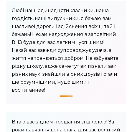
Любі наші одинадцятикласники, наша
гордість, наші випускники, я бажаю вам
щасливої ​​дороги і здійснення всіх цілей і
бажань! Нехай надходження в заповітний
ВНЗ буде для вас легким і успішним!
Нехай вас завжди супроводжує удача, а
життя наповнюється добром! Не забувайте
рідну школу, адже саме тут ви пізнали ази
різних наук, знайшли вірних друзів і стали
ще розумнішими, мудрішими і
воспитаннее!
Вітаю вас з днем ​​прощання зі школою! За
роки навчання вона стала для вас великий