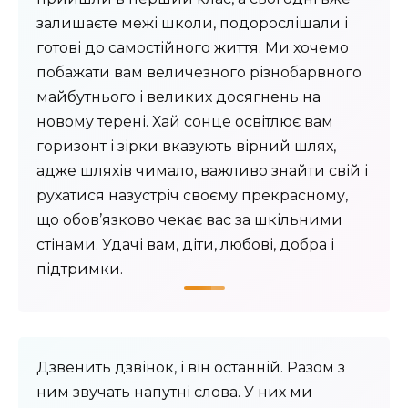
залишаєте межі школи, подорослішали і
готові до самостійного життя. Ми хочемо
побажати вам величезного різнобарвного
майбутнього і великих досягнень на
новому терені. Хай сонце освітлює вам
горизонт і зірки вказують вірний шлях,
адже шляхів чимало, важливо знайти свій і
рухатися назустріч своєму прекрасному,
що обов’язково чекає вас за шкільними
стінами. Удачі вам, діти, любові, добра і
підтримки.
Дзвенить дзвінок, і він останній. Разом з
ним звучать напутні слова. У них ми