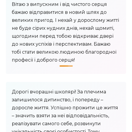
Вітаю з випускним і від чистого серця
бажаю відправитися в новий шлях до
великих пригод. І нехай у дорослому житті
не буде сірих нудних днів, нехай щомиті,
щогодини перед тобою відкриває двері
до нових успіхів і перспективам. Бажаю
тобі стати великою людиною благородної
професії і доброго серця!
Дорогі вчорашні школярі! За плечима
залишилося дитинство, і попереду –
доросле життя. Успішно прожити це життя
– значить взяти за неї відповідальність,
реалізувати самого себе, розвинути
унікальність своєї особистості. Тому