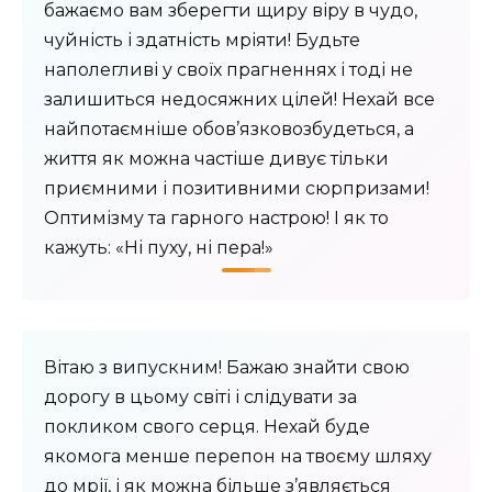
бажаємо вам зберегти щиру віру в чудо,
чуйність і здатність мріяти! Будьте
наполегливі у своїх прагненнях і тоді не
залишиться недосяжних цілей! Нехай все
найпотаємніше обов’язковозбудеться, а
життя як можна частіше дивує тільки
приємними і позитивними сюрпризами!
Оптимізму та гарного настрою! І як то
кажуть: «Ні пуху, ні пера!»
Вітаю з випускним! Бажаю знайти свою
дорогу в цьому світі і слідувати за
покликом свого серця. Нехай буде
якомога менше перепон на твоєму шляху
до мрії, і як можна більше з’являється