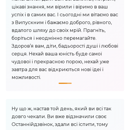
цікаві знання, ми вірили і віримо в ваш
успіх і в самих вас. І сьогодні ми вітаємо вас
з Випускним і бажаємо доброго, рівного,
вдалого шляху до своїх мрій. Прагніть,
боріться і неодмінно перемагайте.
Здоров’я вам, діти, бадьорості душі і любові
серця. Нехай ваша юність буде самої
чудової і прекрасною порою, нехай уже
завтра для вас відкриються нові ідеї і
можливості.
Ну що ж, настав той день, який ви всі так
довго чекали. Ви вже відзначили своє
Останнійдзвінок, здали всі іспити, тому