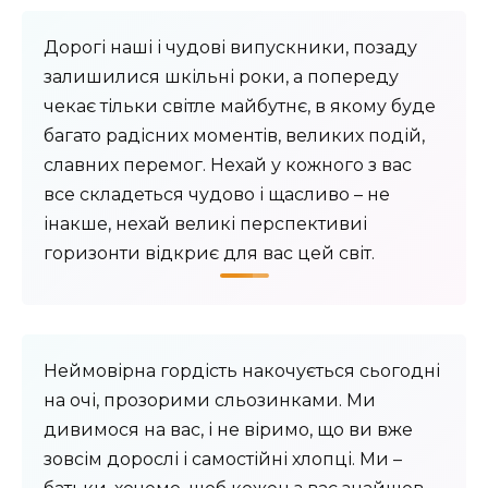
Дорогі наші і чудові випускники, позаду
залишилися шкільні роки, а попереду
чекає тільки світле майбутнє, в якому буде
багато радісних моментів, великих подій,
славних перемог. Нехай у кожного з вас
все складеться чудово і щасливо – не
інакше, нехай великі перспективиі
горизонти відкриє для вас цей світ.
Неймовірна гордість накочується сьогодні
на очі, прозорими сльозинками. Ми
дивимося на вас, і не віримо, що ви вже
зовсім дорослі і самостійні хлопці. Ми –