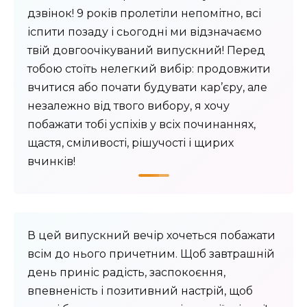
дзвінок! 9 років пролетіли непомітно, всі
іспити позаду і сьогодні ми відзначаємо
твій довгоочікуваний випускний! Перед
тобою стоїть нелегкий вибір: продовжити
вчитися або почати будувати кар’єру, але
незалежно від твого вибору, я хочу
побажати тобі успіхів у всіх починаннях,
щастя, сміливості, рішучості і щирих
вчинків!
В цей випускний вечір хочеться побажати
всім до нього причетним. Щоб завтрашній
день приніс радість, заспокоєння,
впевненість і позитивний настрій, щоб