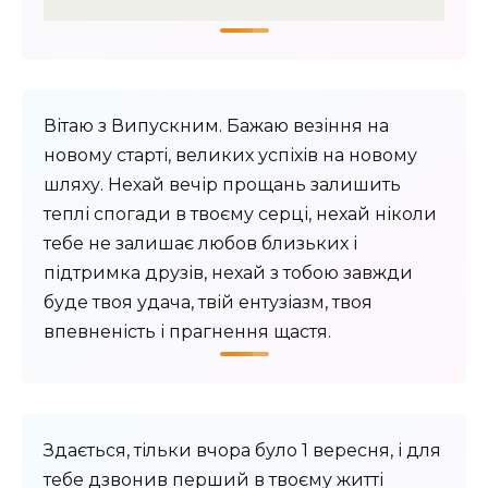
Вітаю з Випускним. Бажаю везіння на
новому старті, великих успіхів на новому
шляху. Нехай вечір прощань залишить
теплі спогади в твоєму серці, нехай ніколи
тебе не залишає любов близьких і
підтримка друзів, нехай з тобою завжди
буде твоя удача, твій ентузіазм, твоя
впевненість і прагнення щастя.
Здається, тільки вчора було 1 вересня, і для
тебе дзвонив перший в твоєму житті