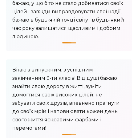
бажаю, у що б то не стало добиватися своїх
цілей і завжди виправдовувати свої надії,
бажаю в будь-якій точці світу і в будь-який
час року залишатися щасливим і добрим
людиною.
Вітаю з випускним, з успішним
закінченням 9-ти класів! Від душі бажаю
знайти свою дорогу в житті, зуміти
домогтися своїх високих цілей, не
забувати своїх друзів, впевнено прагнути
до своїх мрій і наповнювати кожен день
свого життя яскравими фарбами і
перемогами!