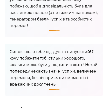
побажаю, щоб відповідальність була для
вас легкою ношею (а не тяжким вантажем),
генератором безлічі успіхів та особистих
перемог!
Синок, вітаю тебе від душі в випускний! Я
хочу побажати тобі стільки хорошого,
скільки може бути у людини в житті! Нехай
попереду чекають значні успіхи, величезні
перемоги, безліч приємних моментів і
вражаючих досягнень!