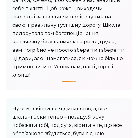
батьки, хочемо, щоб кожен з вас знайшов
себе в житті. Щоб кожен, виходячи
сьогодні за шкільний поріг, ступив на
свою, правильну і успішну дорогу. Школа
подарувала вам багатющі знання,
величезну базу навичок і вірних друзів,
вам потрібно не просто зберегти і зберегти
ці дари, але і намагатися, як можна більше
примножити їх. Успіху вам, наші дорогі
хлопці!
Ну ось і скінчилося дитинство, адже
шкільні роки тепер – позаду. Я хочу
побажати тобі, подруга, вірити в те, що все
обов’язково збудеться, бути гідною