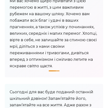
ми вас хочемо щиро привітати з цією
перемогою в житті, з цим важливим
рубежем на вашому шляху. Хочемо вам
побажати всіх благ і удачі в ваших
прагненнях, а також успіхів у починаннях,
великих, середніх і малих перемог. Хлопці,
вірте в себе, не залишайте за спиною своєї
мрії, діліться з нами своїми
переживаннями і тривогами, дивіться
вперед з оптимізмом і сміливо летите на
яскраве світло щастя.
Сьогодні для вас буде поданий останній
шкільний дзвінок! Запам’ятайте його,
запам’ятайте на все життя. Адже разом з