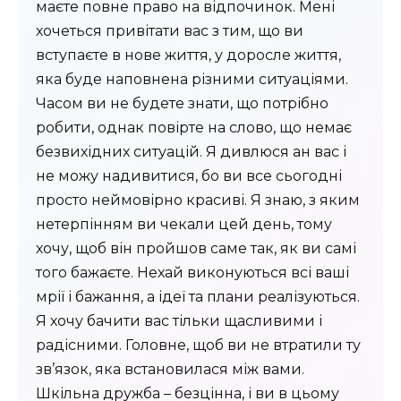
маєте повне право на відпочинок. Мені
хочеться привітати вас з тим, що ви
вступаєте в нове життя, у доросле життя,
яка буде наповнена різними ситуаціями.
Часом ви не будете знати, що потрібно
робити, однак повірте на слово, що немає
безвихідних ситуацій. Я дивлюся ан вас і
не можу надивитися, бо ви все сьогодні
просто неймовірно красиві. Я знаю, з яким
нетерпінням ви чекали цей день, тому
хочу, щоб він пройшов саме так, як ви самі
того бажаєте. Нехай виконуються всі ваші
мрії і бажання, а ідеї та плани реалізуються.
Я хочу бачити вас тільки щасливими і
радісними. Головне, щоб ви не втратили ту
зв’язок, яка встановилася між вами.
Шкільна дружба – безцінна, і ви в цьому