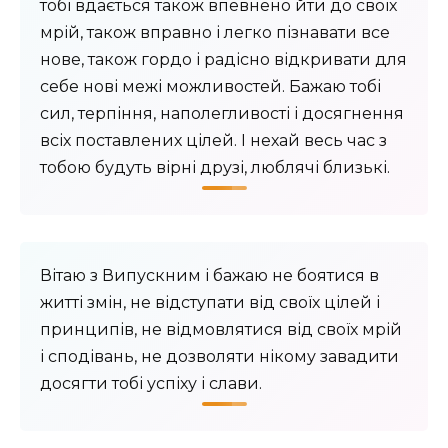
тобі вдається також впевнено йти до своїх
мрій, також вправно і легко пізнавати все
нове, також гордо і радісно відкривати для
себе нові межі можливостей. Бажаю тобі
сил, терпіння, наполегливості і досягнення
всіх поставлених цілей. І нехай весь час з
тобою будуть вірні друзі, люблячі близькі.
Вітаю з Випускним і бажаю не боятися в
житті змін, не відступати від своїх цілей і
принципів, не відмовлятися від своїх мрій
і сподівань, не дозволяти нікому завадити
досягти тобі успіху і слави.