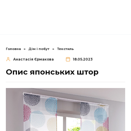
Головна
»
Дім і побут
»
Текстиль
Анастасія Єрмакова
18.05.2023
Опис японських штор