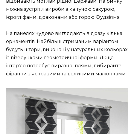
відбивають мотиви рідної держави. На ринку
можна зустріти вироби з квітучою сакурою,
ієрогліфами, драконами або горою Фудзіяма.
На панелях чудово виглядають відразу кілька
орнаментів. Найбільш стриманим варіантом
будуть штори, виконані у натуральних кольорах
із візерунками геометричної форми. Якщо
інтер'єр потребує виразної плями, вибирайте
фіранки з яскравими та великими малюнками.