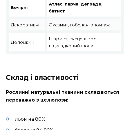
Атлас, парча, деграде,
Вечірні
батист
Декоративні
Оксамит, гобелен, эпонтаж
Шармез, ексцельсіор,
Допоміжні
підкладковий шовк
Склад і властивості
Рослинні натуральні тканини складаються
переважно з целюлози:
льон на 80%;