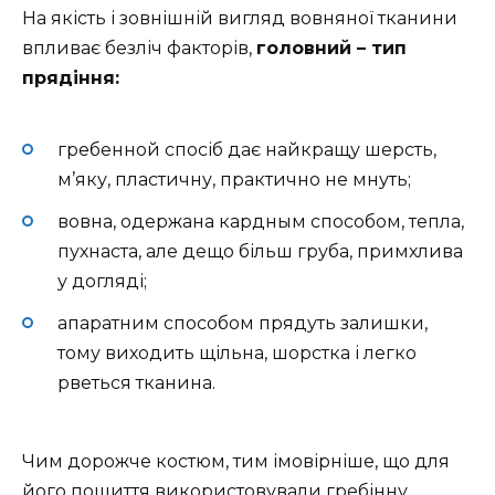
На якість і зовнішній вигляд вовняної тканини
впливає безліч факторів,
головний – тип
прядіння:
гребенной спосіб дає найкращу шерсть,
м’яку, пластичну, практично не мнуть;
вовна, одержана кардным способом, тепла,
пухнаста, але дещо більш груба, примхлива
у догляді;
апаратним способом прядуть залишки,
тому виходить щільна, шорстка і легко
рветься тканина.
Чим дорожче костюм, тим імовірніше, що для
його пошиття використовували гребінну