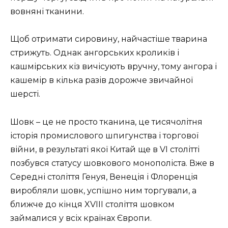
вовняні тканини.
Щоб отримати сировину, найчастіше тварина
стрижуть. Однак ангорських кроликів і
кашмірських кіз вичісують вручну, тому ангора і
кашемір в кілька разів дорожче звичайної
шерсті.
Шовк – це не просто тканина, це тисячолітня
історія промислового шпигунства і торгової
війни, в результаті якої Китай ще в VI столітті
позбувся статусу шовкового монополіста. Вже в
Середні століття Генуя, Венеція і Флоренція
виробляли шовк, успішно ним торгували, а
ближче до кінця XVIII століття шовком
займалися у всіх країнах Європи.