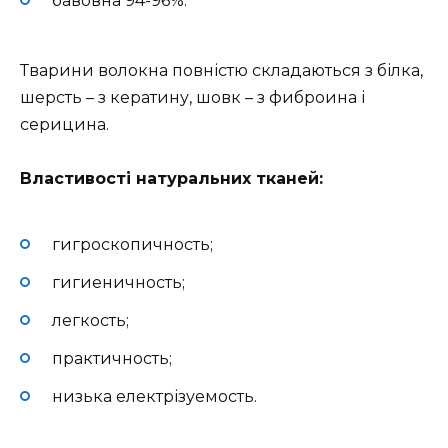
бавовна 94-96%.
Тварини волокна повністю складаються з білка,
шерсть – з кератину, шовк – з фиброина і
серицина.
Властивості натуральних тканей:
гигроскопичность;
гигиеничность;
легкость;
практичность;
низька електрізуемость.