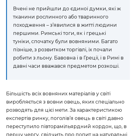
Вчені не прийшли до єдиної думки, які ж
тканини рослинного або тваринного
походження – з’явилися в житті людини
першими. Римські тоги, як і грецькі
туніки, спочатку були вовняними. Багато
пізніше, з розвитком торгівлі, їх почали
робити з льону. Бавовна і в Греції, і в Римі в
давні часи вважався предметом розкоші.
Більшість всіх вовняних матеріалів у світі
виробляється з вовни овець, яких спеціально
розводять для цієї мети. За характеристикою
експертів ринку, поголів’я овець в світі давно
переступило півторамільярдний кордон, що, в
першу чергу, свідчить про попит на натуральні