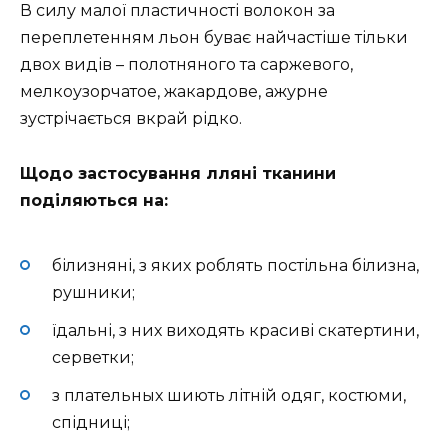
В силу малої пластичності волокон за
переплетенням льон буває найчастіше тільки
двох видів – полотняного та саржевого,
мелкоузорчатое, жакардове, ажурне
зустрічається вкрай рідко.
Щодо застосування лляні тканини
поділяються на:
білизняні, з яких роблять постільна білизна,
рушники;
їдальні, з них виходять красиві скатертини,
серветки;
з плательных шиють літній одяг, костюми,
спідниці;