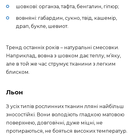
шовкові: органза, тафта, бенгалин, гіпюр;
вовняні: габардин, сукно, твід, кашемір,
драп, букле, шевиот.
Тренд останніх років – натуральні смесовки.
Наприклад, вовна з шовком дає теплу, м’яку,
але в той же час струмує тканини з легким
блиском.
Льон
З усіх типів рослинних тканин лляні найбільш
зносостійкі. Вони володіють гладкою матовою
поверхнею, довговічні, дуже міцні, не
протираються, не бояться високих температур.