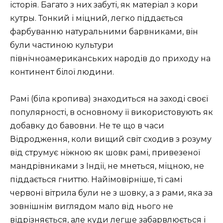
історія. Багато з них забуті, як матеріал з кори
кутры. Тонкий і міцний, легко піддається
фарбуванню натуральними барвниками, він
були частиною культури
північноамериканських народів до приходу на
континент білої людини.
Рамі (біла кропива) знаходиться на заході своєї
популярності, в основному її використовують як
добавку до бавовни. Не те що в часи
Відродження, коли вищий світ сходив з розуму
від струмує ніжною як шовк рамі, привезеної
мандрівниками з Індії, не мнеться, міцною, не
піддається гниттю. Найімовірніше, ті самі
червоні вітрила були не з шовку, а з рами, яка за
зовнішнім виглядом мало від нього не
відрізняється, але куди легше забарвлюється і