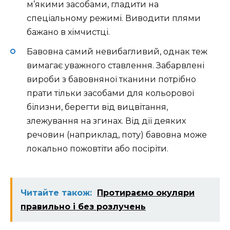
м’якими засобами, гладити на
спеціальному режимі. Виводити плями
бажано в хімчистці.
Бавовна самий невибагливий, однак теж
вимагає уважного ставлення. Забарвлені
вироби з бавовняної тканини потрібно
прати тільки засобами для кольорової
білизни, берегти від вицвітання,
злежування на згинах. Від дії деяких
речовин (наприклад, поту) бавовна може
локально пожовтіти або посіріти.
Читайте також:
Протираємо окуляри
правильно і без розлучень