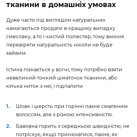
тканини в домашніх умовах
Дуже часто під виглядом натуральних
намагаються продати в кращому випадку
смесовку, а то і чистий поліестер, тому вміння
перевіряти натуральність ніколи не буде
зайвим.
Істина пізнається у вогні, тому потрібно взяти
невеликий тонкий шматочок тканини, або
кілька ниток з неї, і підпалити.
Шовк і шерсть при горінні пахне смаленим
волоссям, але з різною інтенсивністю.
Бавовна горить з середньою швидкістю, не
потріскує, якщо принюхатися, пахне, як