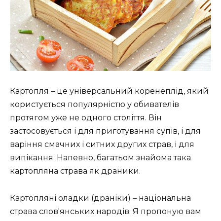
Картопля – це універсальний коренеплід, який
користується популярністю у обивателів
протягом уже не одного століття. Він
застосовується і для приготування супів, і для
варіння смачних і ситних других страв, і для
випікання. Напевно, багатьом знайома така
картопляна страва як драники.
Картопляні оладки (драніки) – національна
страва слов'янських народів. Я пропоную вам