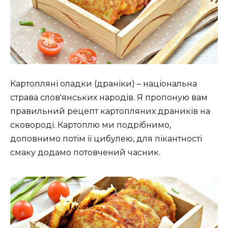
Картопляні оладки (драніки) – національна
страва слов'янських народів. Я пропоную вам
правильний рецепт картопляних драників на
сковороді. Картоплю ми подрібнимо,
доповнимо потім її цибулею, для пікантності
смаку додамо потовчений часник.