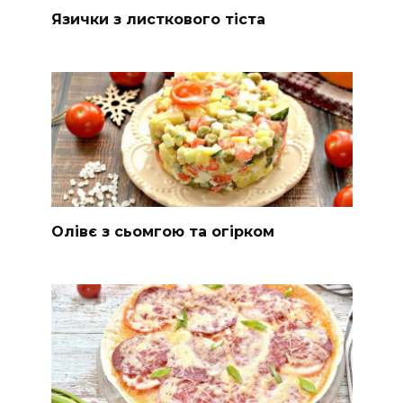
Язички з листкового тіста
Олівє з сьомгою та огірком