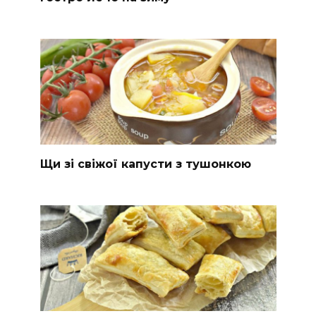
Щи зі свіжої капусти з тушонкою