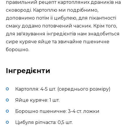
правильний рецепт картопляних драників на
сковороді. Картоплю ми подрібнимо,
доповнимо потім її цибулею, для пікантності
смаку додамо потовчений часник. Крім того,
для зв'язування інгредієнтів нам знадобиться
сире куряче яйце та звичайне пшеничне
борошно.
Інгредієнти
Картопля: 4-5 шт. (середнього розміру)
Яйце куряче: 1 шт.
Борошно пшеничне: 3-4 ст. ложки
Цибуля ріпчаста: 0,5 шт.