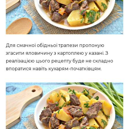
Для смачної обідньої трапези пропоную
згасити яловичину з картоплею у казані. З
реалізацією цього рецепту буде не складно
впоратися навіть кухарям-початківцям.