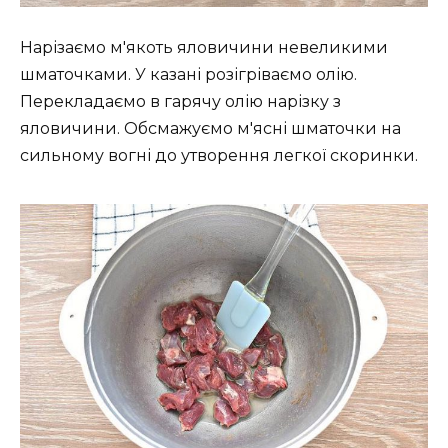
Нарізаємо м'якоть яловичини невеликими
шматочками. У казані розігріваємо олію.
Перекладаємо в гарячу олію нарізку з
яловичини. Обсмажуємо м'ясні шматочки на
сильному вогні до утворення легкої скоринки.