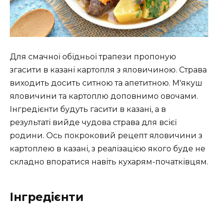
Для смачної обідньої трапези пропоную
згасити в казані картопля з яловичиною. Страва
виходить досить ситною та апетитною. М'якуш
яловичини та картоплю доповнимо овочами.
Інгредієнти будуть гасити в казані, а в
результаті вийде чудова страва для всієї
родини. Ось покроковий рецепт яловичини з
картоплею в казані, з реалізацією якого буде не
складно впоратися навіть кухарям-початківцям.
Інгредієнти