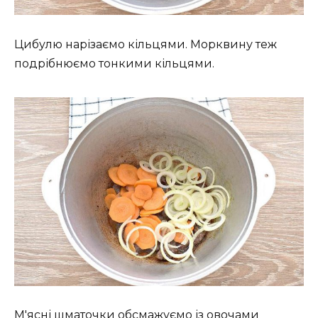
Цибулю нарізаємо кільцями. Морквину теж
подрібнюємо тонкими кільцями.
М'ясні шматочки обсмажуємо із овочами