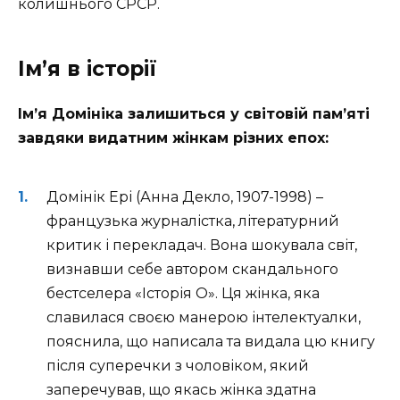
колишнього СРСР.
Ім’я в історії
Ім’я Домініка залишиться у світовій пам’яті
завдяки видатним жінкам різних епох:
Домінік Ері (Анна Декло, 1907-1998) –
французька журналістка, літературний
критик і перекладач. Вона шокувала світ,
визнавши себе автором скандального
бестселера «Історія О». Ця жінка, яка
славилася своєю манерою інтелектуалки,
пояснила, що написала та видала цю книгу
після суперечки з чоловіком, який
заперечував, що якась жінка здатна