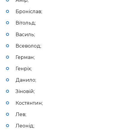
Амір;
Броніслав;
Вітольд;
Василь;
Всеволод;
Герман;
Генріх;
Данило;
Зіновій;
Костянтин;
Лев;
Леонід;