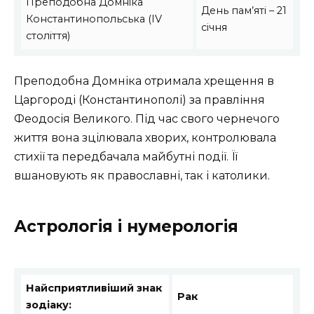
Преподобна Домніка
День пам’яті – 21
Константинопольська (IV
січня
століття)
Преподобна Домніка отримала хрещення в
Царгороді (Константинополі) за правління
Феодосія Великого. Під час свого чернечого
життя вона зцілювала хворих, контролювала
стихії та передбачала майбутні події. Її
вшановують як православні, так і католики.
Астрологія і нумерологія
Найсприятливіший знак
Рак
зодіаку: