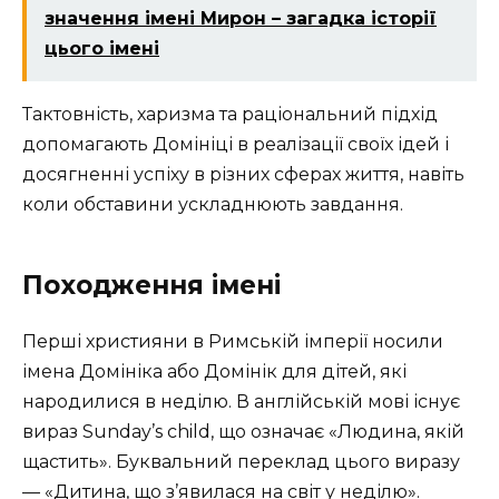
значення імені Мирон – загадка історії
цього імені
Тактовність, харизма та раціональний підхід
допомагають Домініці в реалізації своїх ідей і
досягненні успіху в різних сферах життя, навіть
коли обставини ускладнюють завдання.
Походження імені
Перші християни в Римській імперії носили
імена Домініка або Домінік для дітей, які
народилися в неділю. В англійській мові існує
вираз Sunday’s child, що означає «Людина, якій
щастить». Буквальний переклад цього виразу
— «Дитина, що з’явилася на світ у неділю».