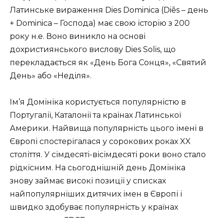
Латинське вираження Dies Dominica (Diēs – день
+ Dominica – Господа) має свою історію з 200
року н.е. Воно виникло на основі
дохристиянського вислову Dies Solis, що
перекладається як «День Бога Сонця», «Святий
День» або «Неділя».
Ім’я Домініка користується популярністю в
Португалії, Каталонії та країнах Латинської
Америки. Найвища популярність цього імені в
Європі спостерігалася у сорокових роках XX
століття. У сімдесяті-вісімдесяті роки воно стало
рідкісним. На сьогоднішній день Домініка
знову займає високі позиції у списках
найпопулярніших дитячих імен в Європі і
швидко здобуває популярність у країнах