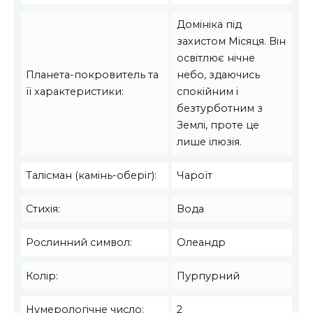
Домініка під
захистом Місяця. Він
освітлює нічне
Планета-покровитель та
небо, здаючись
її характеристики:
спокійним і
безтурботним з
Землі, проте це
лише ілюзія.
Талісман (камінь-оберіг):
Чароїт
Стихія:
Вода
Рослинний символ:
Олеандр
Колір:
Пурпурний
Нумерологічне число:
2