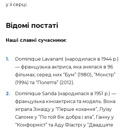
у її серці.
Відомі постаті
Наші славні сучасники:
Dominique Lavanant (народилася в 1944 р.)
— французька актриса, яка знялася в 96
фільмах, серед них “Бум” (1980), “Монстр”
(1994) та “Полетта” (2012).
Dominique Sanda (народилася в 1951 р.) —
французька кіноактриса та модель. Вона
зіграла Зінаїду у “Перше кохання”, Луізу
Саломе у “По той бік добра і зла”, Ганну у
“Конформіст” та Аду Фіастрі у “Двадцяте