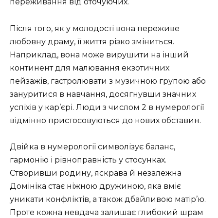
переживання від оточуючих.
Після того, як у молодості вона переживе
любовну драму, її життя різко зміниться.
Наприклад, вона може вирушити на інший
континент для малювання екзотичних
пейзажів, гастролювати з музичною групою або
зануритися в навчання, досягнувши значних
успіхів у кар’єрі. Люди з числом 2 в нумерології
відмінно пристосовуються до нових обставин.
Двійка в нумерології символізує баланс,
гармонію і рівноправність у стосунках.
Створивши родину, яскрава й незалежна
Домініка стає ніжною дружиною, яка вміє
уникати конфліктів, а також дбайливою матір’ю.
Проте кожна невдача залишає глибокий шрам