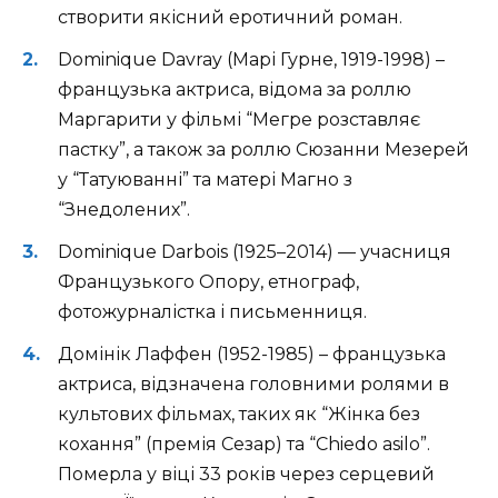
створити якісний еротичний роман.
Dominique Davray (Марі Гурне, 1919-1998) –
французька актриса, відома за роллю
Маргарити у фільмі “Мегре розставляє
пастку”, а також за роллю Сюзанни Мезерей
у “Татуюванні” та матері Магно з
“Знедолених”.
Dominique Darbois (1925–2014) — учасниця
Французького Опору, етнограф,
фотожурналістка і письменниця.
Домінік Лаффен (1952-1985) – французька
актриса, відзначена головними ролями в
культових фільмах, таких як “Жінка без
кохання” (премія Сезар) та “Chiedo asilo”.
Померла у віці 33 років через серцевий