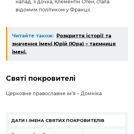
напад. Її дочка, Клементін Отен, стала
відомим політиком у Франції.
Читайте також:
Розкриття історії та
значення імені Юрій (Юра) – таємниця
імені.
Святі покровителі
Церковне православне ім’я – Домніка.
ДАТИ І ІМЕНА СВЯТИХ ПОКРОВИТЕЛІВ