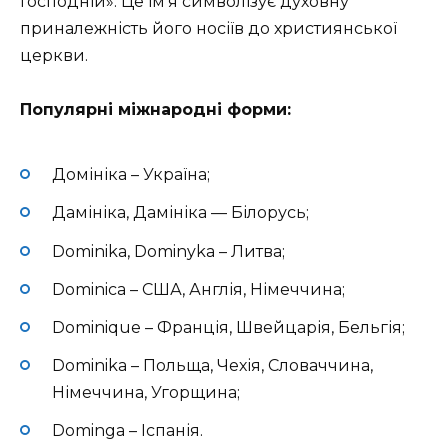
Господній». Це ім’я символізує духовну
приналежність його носіїв до християнської
церкви.
Популярні міжнародні форми:
Домініка – Україна;
Дамініка, Дамініка — Білорусь;
Dominika, Dominyka – Литва;
Dominica – США, Англія, Німеччина;
Dominique – Франція, Швейцарія, Бельгія;
Dominika – Польща, Чехія, Словаччина,
Німеччина, Угорщина;
Dominga – Іспанія.