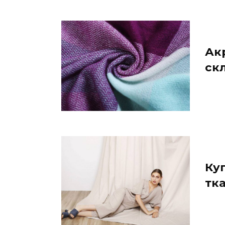
Акр
скл
Куп
тка