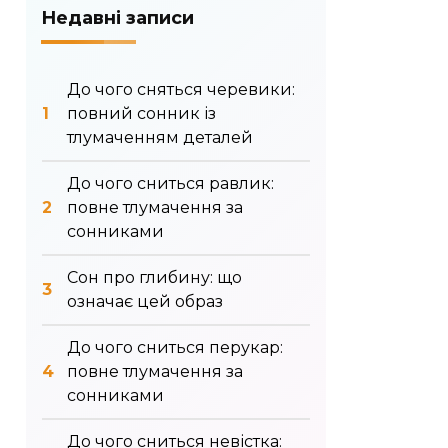
Недавні записи
До чого сняться черевики:
повний сонник із
тлумаченням деталей
До чого сниться равлик:
повне тлумачення за
сонниками
Сон про глибину: що
означає цей образ
До чого сниться перукар:
повне тлумачення за
сонниками
До чого сниться невістка: