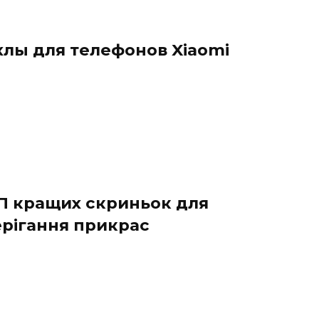
хлы для телефонов Xiaomi
П кращих скриньок для
ерігання прикрас