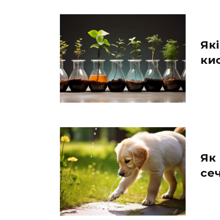
Які
ки
Як 
се