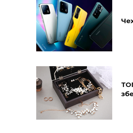
Че
ТО
зб