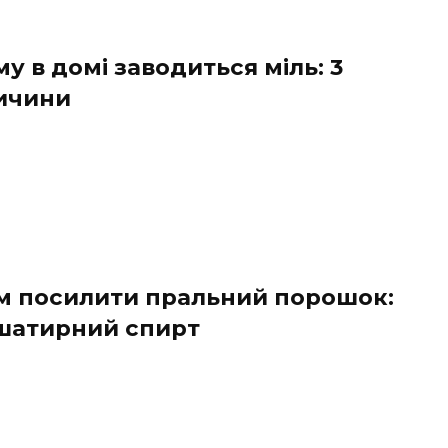
у в домі заводиться міль: 3
ичини
м посилити пральний порошок:
шатирний спирт