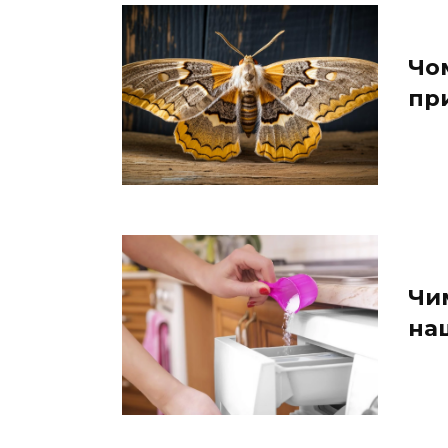
Чом
пр
Чи
на