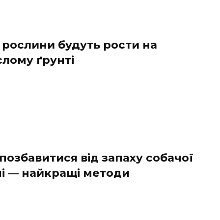
 рослини будуть рости на
слому ґрунті
позбавитися від запаху собачої
чі — найкращі методи