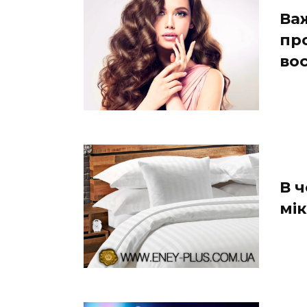
Ва
пр
во
В 
мік