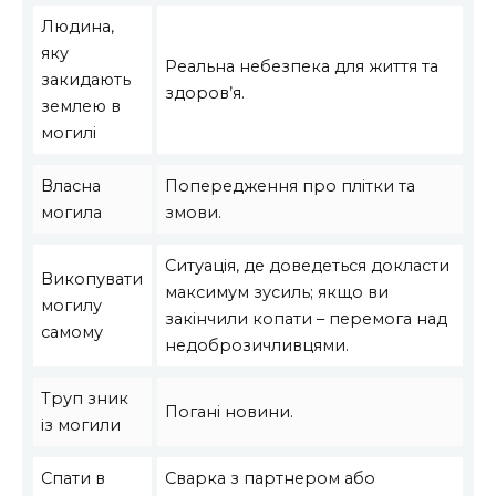
Людина,
яку
Реальна небезпека для життя та
закидають
здоров’я.
землею в
могилі
Власна
Попередження про плітки та
могила
змови.
Ситуація, де доведеться докласти
Викопувати
максимум зусиль; якщо ви
могилу
закінчили копати – перемога над
самому
недоброзичливцями.
Труп зник
Погані новини.
із могили
Спати в
Сварка з партнером або