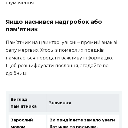
тлумачення.
Якщо наснився надгробок або
пам’ятник
Пам’ятник на цвинтарі уві сні – прямий знак зі
світу мертвих. Хтось із померлих предків
намагається передати важливу інформацію.
Щоб розшифрувати послання, згадайте всі
дрібниці.
Вигляд
Значення
пам’ятника
Зарослий
Ви приділяєте замало уваги
мохом
батькам та родичам.