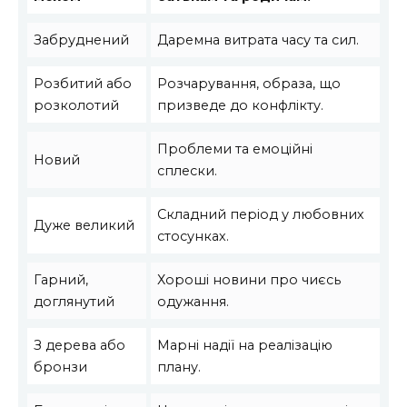
Забруднений
Даремна витрата часу та сил.
Розбитий або
Розчарування, образа, що
розколотий
призведе до конфлікту.
Проблеми та емоційні
Новий
сплески.
Складний період у любовних
Дуже великий
стосунках.
Гарний,
Хороші новини про чиєсь
доглянутий
одужання.
З дерева або
Марні надії на реалізацію
бронзи
плану.