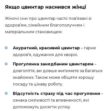
Якщо цвинтар наснився жінці
Жіночі сни про цвинтар часто пов’язані зі
здоров’ям, сімейним благополуччям і
матеріальним становищем:
Акуратний, красивий цвинтар
– гарне
здоров’я, одужання для хворої.
Прогулянка занедбаним цвинтарем
–
довголіття, ви довше житимете за багатьох
знайомих. Також може обіцяти хорошу
посаду та цікаву роботу.
Відсутність страху під час прогулянки
–
ознака сміливості та впевненості, які
допоможуть досягти успіху.