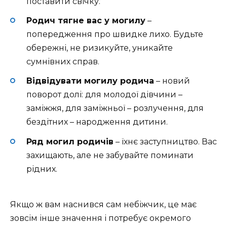
поставити свічку.
Родич тягне вас у могилу
–
попередження про швидке лихо. Будьте
обережні, не ризикуйте, уникайте
сумнівних справ.
Відвідувати могилу родича
– новий
поворот долі: для молодої дівчини –
заміжжя, для заміжньої – розлучення, для
бездітних – народження дитини.
Ряд могил родичів
– їхнє заступництво. Вас
захищають, але не забувайте поминати
рідних.
Якщо ж вам наснився сам небіжчик, це має
зовсім інше значення і потребує окремого