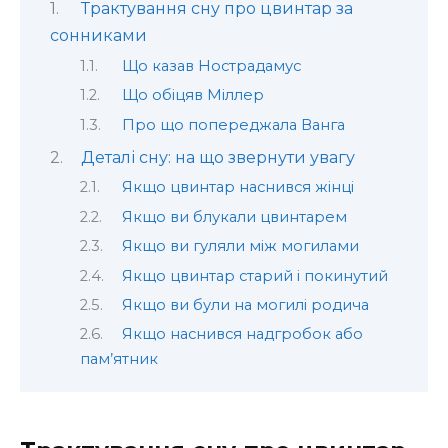
Трактування сну про цвинтар за
сонниками
Що казав Нострадамус
Що обіцяв Міллер
Про що попереджала Ванга
Деталі сну: на що звернути увагу
Якщо цвинтар наснився жінці
Якщо ви блукали цвинтарем
Якщо ви гуляли між могилами
Якщо цвинтар старий і покинутий
Якщо ви були на могилі родича
Якщо наснився надгробок або
пам’ятник