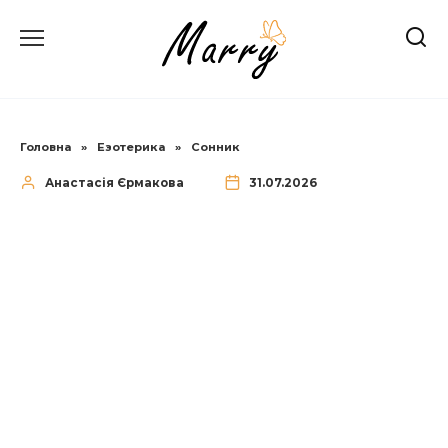
Перейти
до
вмісту
Головна
»
Езотерика
»
Сонник
Анастасія Єрмакова
31.07.2026