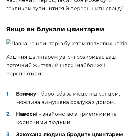
насичений період, такий сон може бути
закликом зупинитися й переоцінити свої дії.
Якщо ви блукали цвинтарем
Ходіння цвинтарем уві сні розкриває ваш
поточний життєвий шлях і найближчі
перспективи:
Взимку
– боротьба за місце під сонцем,
можлива вимушена розлука з домом.
Навесні
– знайомство з приємними та
корисними людьми.
Закохана людина бродить цвинтарем
–