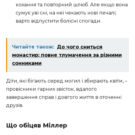
кохання та повторний шлюб. Але якщо вона
сумує уві сні, на неї чекають нові печалі;
варто відпустити болісні спогади.
Читайте також:
До чого сниться
монастир: повне тлумачення за різними
сонниками
Діти, які бігають серед могил і збирають квіти, –
провісники гарних звісток, вдалого
завершення справ і довгого життя в оточенні
друзів.
Що обіцяв Міллер