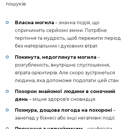
пошуків:
Власна могила
– значна подія, що
спричинить серйозні зміни. Потрібне
терпіння та мудрість, щоб пережити період
без матеріальних і духовних втрат.
Покинута, недоглянута могила
–
розгубленість, внутрішнє спустошення,
втрата орієнтирів. Але скоро зустрінеться
людина, яка допоможе подолати цей стан.
Похорон знайомої людини в сонячний
день
– міцне здоров’я сновидця.
Похмура, дощова погода на похороні
–
занепад у бізнесі або інші негативні події.
Прощання з незнайомцем
– конфлікти