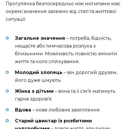
Прогулянка безпосередньо між могилами має
окремі значення залежно від статі та життєвої
ситуації:
Загальне значення
– потреба, бідність,
нещастя або тимчасова розлука з
близькими. Можливість повністю змінити
життя та коло спілкування.
Молодий хлопець
– він дорогий друзям,
його дуже цінують.
Жінка з дітьми
– вона та її сім’я матимуть
гарне здоров’я.
Вдова
– нове любовне захоплення.
Старий цвинтар із розбитими
надгробками
– довге життя, але ризик