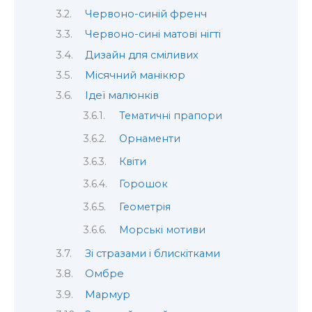
Червоно-синій френч
Червоно-сині матові нігті
Дизайн для сміливих
Місячний манікюр
Ідеї малюнків
Тематичні прапори
Орнаменти
Квіти
Горошок
Геометрія
Морські мотиви
Зі стразами і блискітками
Омбре
Мармур