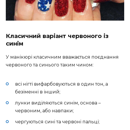
Класичний варіант червоного із
синім
У манікюрі класичним вважається поєднання
червоного та синього таким чином:
всі нігті вифарбовуються в один тон, а
безіменні в інший;
лунки виділяються синім, основа –
червоним, або навпаки;
чергуються сині та червоні пальці;