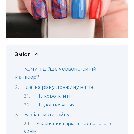
Зміст
Кому підійде червоно-синій
манікюр?
Ідеї на різну довжину нігтів
На короткі нігті
На довгих нігтях
Варіанти дизайну
Класичний варіант червоного із
синім