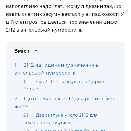
наполегливо надсилати йому підказки так, що
навіть скептик засумнівається у випадковості. У
цій статті розповідається про значення цифр
2112 в ангельській нумерології.
Зміст
21:12 на годиннику значення в
ангельській нумерології
Час 21-12 – трактування Доріан
Верче
Що означає час 21:12 для різних сфер
життя
Дзеркальне число 21:12 для
кохання та стосунків