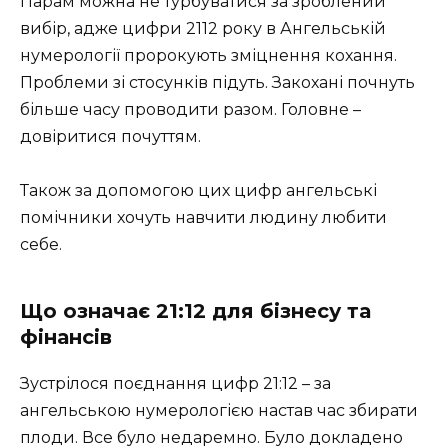
Парам можна не турбуватися за зроблений
вибір, адже цифри 2112 року в Ангельській
нумерології пророкують зміцнення кохання.
Проблеми зі стосунків підуть. Закохані почнуть
більше часу проводити разом. Головне –
довіритися почуттям.
Також за допомогою цих цифр ангельські
помічники хочуть навчити людину любити
себе.
Що означає 21:12 для бізнесу та
фінансів
Зустрілося поєднання цифр 21:12 – за
ангельською нумерологією настав час збирати
плоди. Все було недаремно. Було докладено