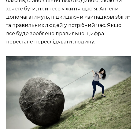
бажань, становлення тією людиною, якою ви
хочете бути, принесе у життя щастя. Ангели
допомагатимуть, підкидаючи «випадкові збіги»
та правильних людей у потрібний час. Якщо
все буде зроблено правильно, цифра
перестане переслідувати людину.