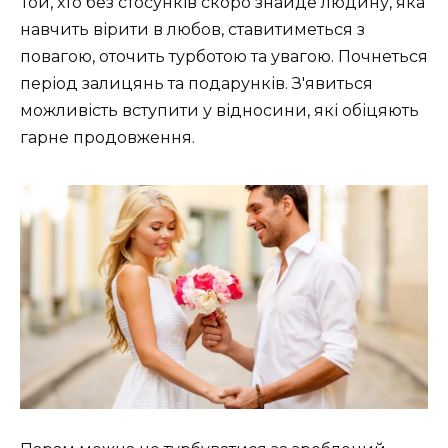
Той, хто без стосунків скоро знайде людину, яка
навчить вірити в любов, ставитиметься з
повагою, оточить турботою та увагою. Почнеться
період залицянь та подарунків. З'явиться
можливість вступити у відносини, які обіцяють
гарне продовження.