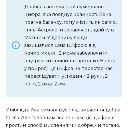
Двійка в ангельській нумерології –
цифра, яка поєднує крайності. Вона
прагне балансу, тому містить як світло,
і тінь. Астрологи зіставляють двійку із
Місяцем. У давнину люди
захищалися цією цифрою від
нечистих сил. 2 може забезпечити
внутрішній спокій та гармонію. Навіть
у природі ця цифра не перестає нас
переслідувати: у людини 2 руки, 2
ноги, 2 вуха, 2 очі.
У біблії двійка символізує плід вивчення добра
та зла. Але головним значенням цієї цифри є
простий спосіб мислення: чи добре, чи погано.