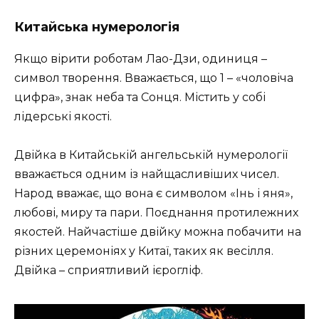
Китайська нумерологія
Якщо вірити роботам Лао-Дзи, одиниця –
символ творення. Вважається, що 1 – «чоловіча
цифра», знак неба та Сонця. Містить у собі
лідерські якості.
Двійка в Китайській ангельській нумерології
вважається одним із найщасливіших чисел.
Народ вважає, що вона є символом «Інь і яня»,
любові, миру та пари. Поєднання протилежних
якостей. Найчастіше двійку можна побачити на
різних церемоніях у Китаї, таких як весілля.
Двійка – сприятливий ієрогліф.