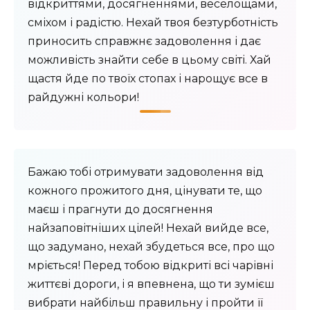
відкриттями, досягненнями, веселощами,
сміхом і радістю. Нехай твоя безтурботність
приносить справжнє задоволення і дає
можливість знайти себе в цьому світі. Хай
щастя йде по твоїх стопах і нарощує все в
райдужні кольори!
Бажаю тобі отримувати задоволення від
кожного прожитого дня, цінувати те, що
маєш і прагнути до досягнення
найзаповітніших цілей! Нехай вийде все,
що задумано, нехай збудеться все, про що
мріється! Перед тобою відкриті всі чарівні
життєві дороги, і я впевнена, що ти зумієш
вибрати найбільш правильну і пройти її