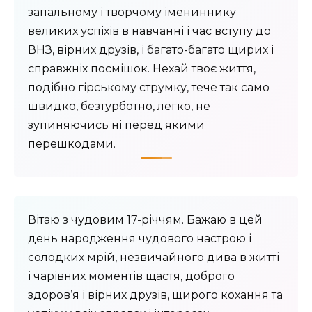
запальному і творчому імениннику
великих успіхів в навчанні і час вступу до
ВНЗ, вірних друзів, і багато-багато щирих і
справжніх посмішок. Нехай твоє життя,
подібно гірському струмку, тече так само
швидко, безтурботно, легко, не
зупиняючись ні перед якими
перешкодами.
Вітаю з чудовим 17-річчям. Бажаю в цей
день народження чудового настрою і
солодких мрій, незвичайного дива в житті
і чарівних моментів щастя, доброго
здоров’я і вірних друзів, щирого кохання та