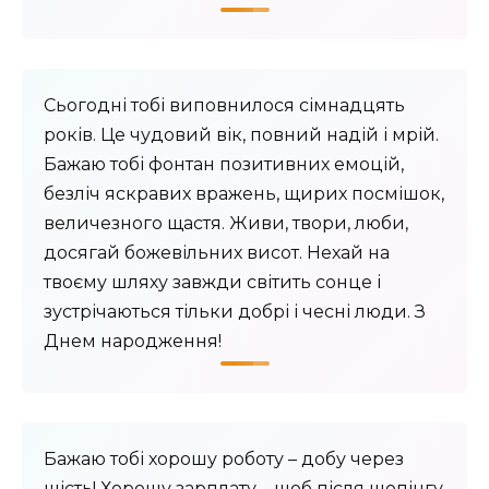
Сьогодні тобі виповнилося сімнадцять
років. Це чудовий вік, повний надій і мрій.
Бажаю тобі фонтан позитивних емоцій,
безліч яскравих вражень, щирих посмішок,
величезного щастя. Живи, твори, люби,
досягай божевільних висот. Нехай на
твоєму шляху завжди світить сонце і
зустрічаються тільки добрі і чесні люди. З
Днем народження!
Бажаю тобі хорошу роботу – добу через
шість! Хорошу зарплату – щоб після шопінгу