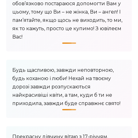
обов’язково постараюся допомогти Вам у
цьому, тому що Ви – не жінка, Ви – ангел! І
пам’ятайте, якщо щось не виходить, то ми,
як то кажуть, просто це купимо! З ювілеєм
Вас!
Будь щасливою, завжди неповторною,
будь коханою і люби! Нехай на твоєму
дорозі завжди розпускаються
найкрасивіші квіти, а там, куди б ти не
приходила, завжди буде справжнє свято!
Прекрасну дівчину вітаю з 17-річчям.