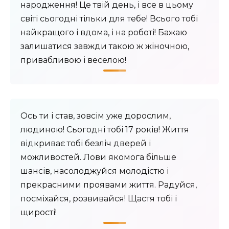
народження! Це твій день, і все в цьому
світі сьогодні тільки для тебе! Всього тобі
найкращого і вдома, і на роботі! Бажаю
залишатися завжди такою ж жіночною,
привабливою і веселою!
Ось ти і став, зовсім уже дорослим,
людиною! Сьогодні тобі 17 років! Життя
відкриває тобі безліч дверей і
можливостей. Лови якомога більше
шансів, насолоджуйся молодістю і
прекрасними проявами життя. Радуйся,
посміхайся, розвивайся! Щастя тобі і
щирості!