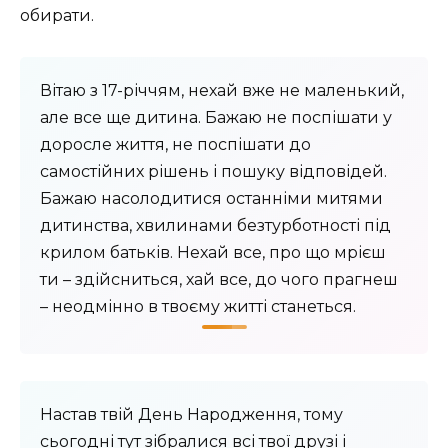
обирати.
Вітаю з 17-річчям, нехай вже не маленький,
але все ще дитина. Бажаю не поспішати у
доросле життя, не поспішати до
самостійних рішень і пошуку відповідей.
Бажаю насолодитися останніми митями
дитинства, хвилинами безтурботності під
крилом батьків. Нехай все, про що мрієш
ти – здійсниться, хай все, до чого прагнеш
– неодмінно в твоєму житті станеться.
Настав твій День Народження, тому
сьогодні тут зібралися всі твої друзі і