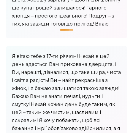
ще купа грошей залишалося! Гарного
хлопця – простого ідеального! Подруг – з
тих, які завжди готові до пригод! Вітаю!
Я вітаю тебе з 17-ти річчям! Нехай в цей
день здасться Вам прихована дверцята, і
Ви, нарешті, дізналися, що таке щира, чиста
і світла радість! Ви – найпрекрасніша з
жінок, і я бажаю залишатися такою завжди!
Бажаю Вам не знати печалі, нудьги і
смутку! Нехай кожен день буде таким, як
цей – таким же чистим, щасливим і
яскравим! Я хочу побажати, щоб всі
бажання і мрії обов’язково здійснилися, а я