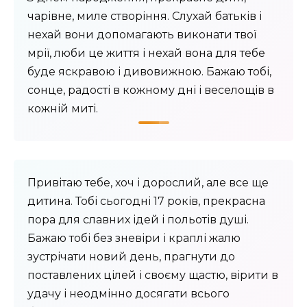
чарівне, миле створіння. Слухай батьків і
нехай вони допомагають виконати твої
мрії, люби це життя і нехай вона для тебе
буде яскравою і дивовижною. Бажаю тобі,
сонце, радості в кожному дні і веселощів в
кожній миті.
Привітаю тебе, хоч і дорослий, але все ще
дитина. Тобі сьогодні 17 років, прекрасна
пора для славних ідей і польотів душі.
Бажаю тобі без зневіри і краплі жалю
зустрічати новий день, прагнути до
поставлених цілей і своєму щастю, вірити в
удачу і неодмінно досягати всього