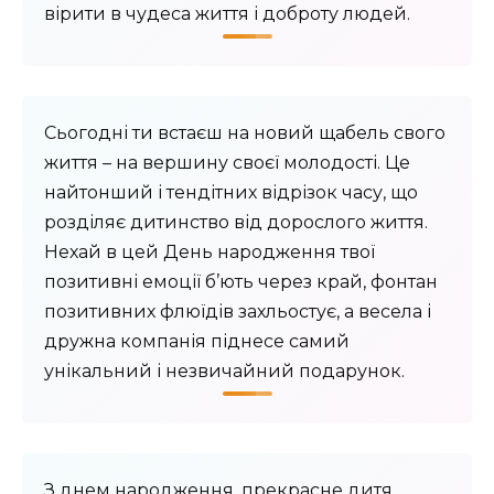
вірити в чудеса життя і доброту людей.
Сьогодні ти встаєш на новий щабель свого
життя – на вершину своєї молодості. Це
найтонший і тендітних відрізок часу, що
розділяє дитинство від дорослого життя.
Нехай в цей День народження твої
позитивні емоції б’ють через край, фонтан
позитивних флюїдів захльостує, а весела і
дружна компанія піднесе самий
унікальний і незвичайний подарунок.
З днем ​​народження, прекрасне дитя,