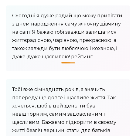
Сьогодні я дуже радий що можу привітати
з днем ​​народження саму жіночну дівчину
на світі! Я бажаю тобі завжди залишатися
життєрадісною, чарівною, прекрасною, а
також завжди бути люблячою і коханою, і
дуже-дуже щасливою! рейтинг:
Тобі вже сімнадцять років, а значить
попереду ще довге і щасливе життя. Так
хочеться, щоб в цей день, ти був
невідпорним, самим задоволеним і
щасливим. Бажаємо підкорити в своєму
житті безліч вершин, стати для батьків