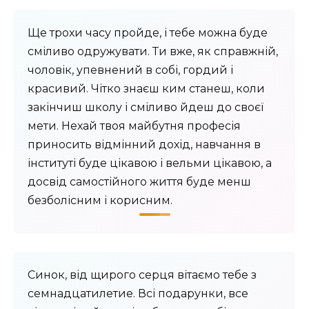
Ще трохи часу пройде, і тебе можна буде
сміливо одружувати. Ти вже, як справжній,
чоловік, упевнений в собі, гордий і
красивий. Чітко знаєш ким станеш, коли
закінчиш школу і сміливо йдеш до своєї
мети. Нехай твоя майбутня професія
приносить відмінний дохід, навчання в
інституті буде цікавою і вельми цікавою, а
досвід самостійного життя буде менш
безболісним і корисним.
Синок, від щирого серця вітаємо тебе з
семнадцатилетие. Всі подарунки, все