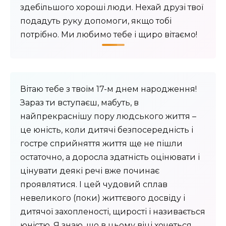
здебільшого хороші люди. Нехай друзі твої
подадуть руку допомоги, якщо тобі
потрібно. Ми любимо тебе і щиро вітаємо!
Вітаю тебе з твоїм 17-м днем ​​народження!
Зараз ти вступаєш, мабуть, в
найпрекраснішу пору людського життя –
це юність, коли дитячі безпосередність і
гостре сприйняття життя ще не пішли
остаточно, а доросла здатність оцінювати і
цінувати деякі речі вже починає
проявлятися. І цей чудовий сплав
невеликого (поки) життєвого досвіду і
дитячої захопленості, щирості і називається
юністю. Я знаю, що в цьому віці хочеться