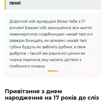
прозі
Дорогий мій ізумрудік! Вітаю тебе з 17
річчям! Бажаю тобі залишатися все життя
невичерпною скарбницею: нехай твої очі
завжди блищать, як алмазкі; нехай твої
губки будуть як ваблять рубіни; а твоя
доброта – такий же рідкісної цінної як
чорна перлина, яку мріють дістати з
глибокого океану.
Привітання з днем
народження на 17 років до сліз