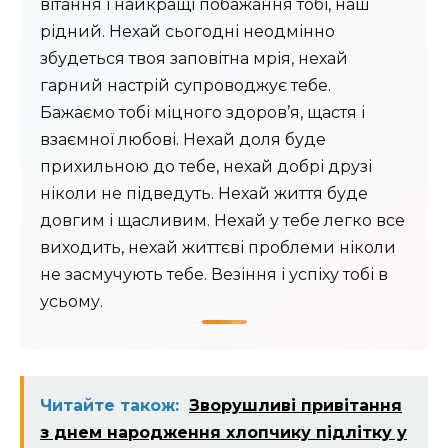
вітання і найкращі побажання тобі, наш
рідний. Нехай сьогодні неодмінно
збудеться твоя заповітна мрія, нехай
гарний настрій супроводжує тебе.
Бажаємо тобі міцного здоров’я, щастя і
взаємної любові. Нехай доля буде
прихильною до тебе, нехай добрі друзі
ніколи не підведуть. Нехай життя буде
довгим і щасливим. Нехай у тебе легко все
виходить, нехай життєві проблеми ніколи
не засмучують тебе. Везіння і успіху тобі в
усьому.
Читайте також:
Зворушливі привітання
з днем народження хлопчику підлітку у