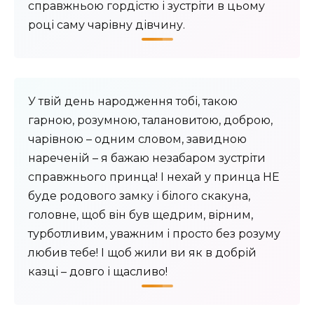
справжньою гордістю і зустріти в цьому
році саму чарівну дівчину.
У твій день народження тобі, такою
гарною, розумною, талановитою, доброю,
чарівною – одним словом, завидною
нареченій – я бажаю незабаром зустріти
справжнього принца! І нехай у принца НЕ
буде родового замку і білого скакуна,
головне, щоб він був щедрим, вірним,
турботливим, уважним і просто без розуму
любив тебе! І щоб жили ви як в добрій
казці – довго і щасливо!