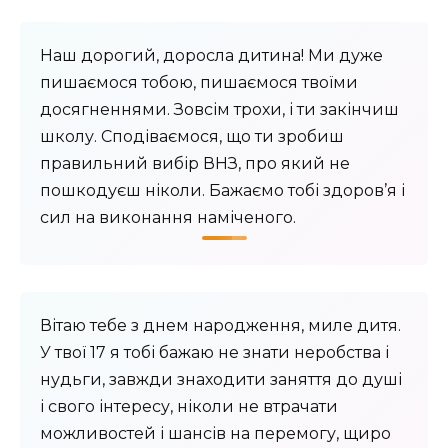
Наш дорогий, доросла дитина! Ми дуже
пишаємося тобою, пишаємося твоїми
досягненнями. Зовсім трохи, і ти закінчиш
школу. Сподіваємося, що ти зробиш
правильний вибір ВНЗ, про який не
пошкодуєш ніколи. Бажаємо тобі здоров’я і
сил на виконання наміченого.
Вітаю тебе з днем ​​народження, миле дитя.
У твої 17 я тобі бажаю не знати неробства і
нудьги, завжди знаходити заняття до душі
і свого інтересу, ніколи не втрачати
можливостей і шансів на перемогу, щиро