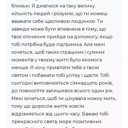
близькі. Я дивлюся на таку велику
кількість людей і розумію, що ти можеш
вважати себе щасливою людиною. Ти
завжди може бути впевнена в тому, що
твоє оточення прийде на допомогу, якщо
тобі потрібна буде підтримка. Але мені
хочеться, щоб таких страшних і сумних
моментів у твоєму житті було якомога
менше. Я хочу привітати тебе з твоїм
святом і побажати тобі успіху і щастя. Тобі
сьогодні виповнюється сімнадцять років,
до повноліття залишився всього один рік.
Мені хочеться, щоб ти цінувала кожну мить,
тому що доросле життя зовсім
відрізняється від цього часу. Бажаю тобі
прекрасного свята, море позитивних