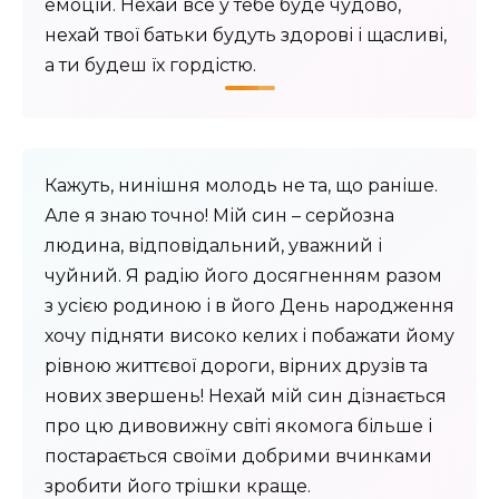
емоцій. Нехай все у тебе буде чудово,
нехай твої батьки будуть здорові і щасливі,
а ти будеш їх гордістю.
Кажуть, нинішня молодь не та, що раніше.
Але я знаю точно! Мій син – серйозна
людина, відповідальний, уважний і
чуйний. Я радію його досягненням разом
з усією родиною і в його День народження
хочу підняти високо келих і побажати йому
рівною життєвої дороги, вірних друзів та
нових звершень! Нехай мій син дізнається
про цю дивовижну світі якомога більше і
постарається своїми добрими вчинками
зробити його трішки краще.