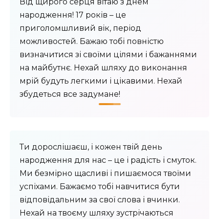
Від щирого серця вітаю з днем ​​
народження! 17 років – це
приголомшливий вік, період
можливостей. Бажаю тобі повністю
визначитися зі своїми цілями і бажаннями
на майбутнє. Нехай шляху до виконання
мрій будуть легкими і цікавими. Нехай
збудеться все задумане!
Ти дорослішаєш, і кожен твій день
народження для нас – це і радість і смуток.
Ми безмірно щасливі і пишаємося твоїми
успіхами. Бажаємо тобі навчитися бути
відповідальним за свої слова і вчинки.
Нехай на твоєму шляху зустрічаються