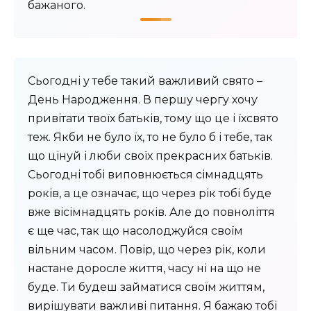
бажаного.
Сьогодні у тебе такий важливий свято –
День Народження. В першу чергу хочу
привітати твоїх батьків, тому що це і їхсвято
теж. Якби не було їх, то не було б і тебе, так
що цінуй і люби своїх прекрасних батьків.
Сьогодні тобі виповнюється сімнадцять
років, а це означає, що через рік тобі буде
вже вісімнадцять років. Але до повноліття
є ще час, так що насолоджуйся своїм
вільним часом. Повір, що через рік, коли
настане доросле життя, часу ні на що не
буде. Ти будеш займатися своїм життям,
вирішувати важливі питання. Я бажаю тобі