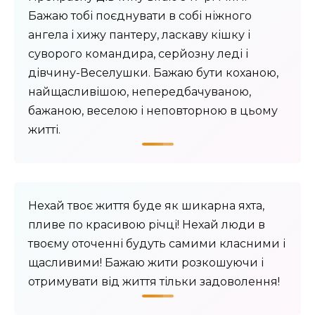
Бажаю тобі поєднувати в собі ніжного
ангела і хижу пантеру, ласкаву кішку і
суворого командира, серйозну леді і
дівчину-Веселушки. Бажаю бути коханою,
найщасливішою, непередбачуваною,
бажаною, веселою і неповторною в цьому
житті.
Нехай твоє життя буде як шикарна яхта,
пливе по красивою річці! Нехай люди в
твоєму оточенні будуть самими класними і
щасливими! Бажаю жити розкошуючи і
отримувати від життя тільки задоволення!