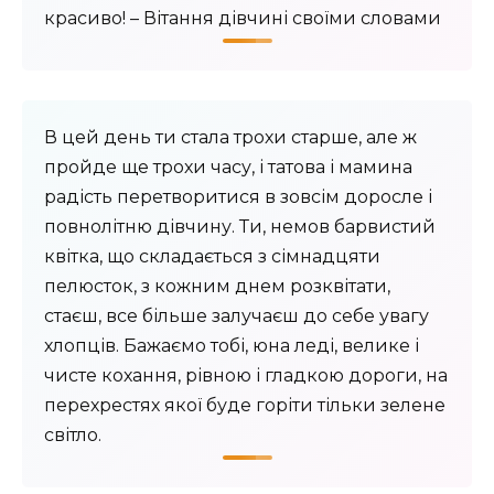
красиво! – Вітання дівчині своїми словами
В цей день ти стала трохи старше, але ж
пройде ще трохи часу, і татова і мамина
радість перетворитися в зовсім доросле і
повнолітню дівчину. Ти, немов барвистий
квітка, що складається з сімнадцяти
пелюсток, з кожним днем ​​розквітати,
стаєш, все більше залучаєш до себе увагу
хлопців. Бажаємо тобі, юна леді, велике і
чисте кохання, рівною і гладкою дороги, на
перехрестях якої буде горіти тільки зелене
світло.