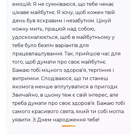
емоцій. Я не сумніваюся, що тебе чекає
цікаве майбутнє. Я хочу, щоб кожен твій
день був яскравим і незабутнім. Цінуй
кожну мить, працюй над собою,
удосконалюється, щоб в майбутньому у
тебе було безліч варіантів для
працевлаштування. Так, прийшов час для
того, щоб думати про своє майбутнє.
Бажаю тобі міцного здоров’я, терпіння і
витримки. Сподіваюся, що ти станеш
якомога менше вплутуватися в пригоди.
Звичайно, в цьому теж є свій інтерес, але
треба думати про своє здоров’я. Бажаю тобі
самого красивого свята, який ти собі могла
уявити. З Днем народження тебе!