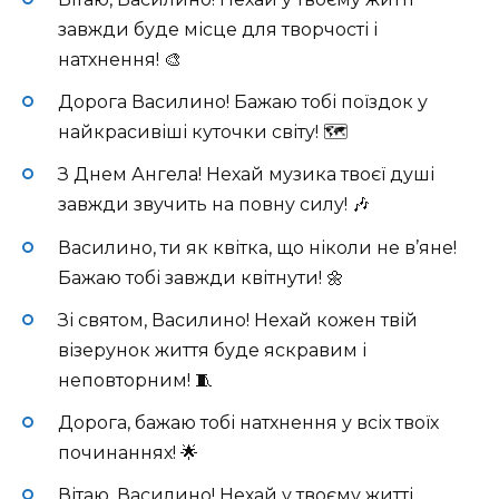
завжди буде місце для творчості і
натхнення! 🎨
Дорога Василино! Бажаю тобі поїздок у
найкрасивіші куточки світу! 🗺️
З Днем Ангела! Нехай музика твоєї душі
завжди звучить на повну силу! 🎶
Василино, ти як квітка, що ніколи не в’яне!
Бажаю тобі завжди квітнути! 🌼
Зі святом, Василино! Нехай кожен твій
візерунок життя буде яскравим і
неповторним! 🧵
Дорога, бажаю тобі натхнення у всіх твоїх
починаннях! 🌟
Вітаю, Василино! Нехай у твоєму житті