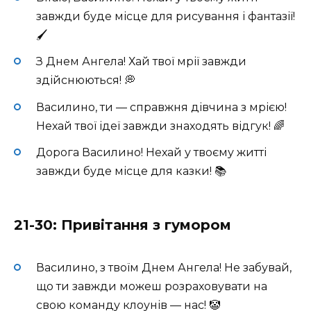
завжди буде місце для рисування і фантазії!
🖌️
З Днем Ангела! Хай твої мрії завжди
здійснюються! 💭
Василино, ти — справжня дівчина з мрією!
Нехай твої ідеї завжди знаходять відгук! 🌈
Дорога Василино! Нехай у твоєму житті
завжди буде місце для казки! 📚
21-30: Привітання з гумором
Василино, з твоїм Днем Ангела! Не забувай,
що ти завжди можеш розраховувати на
свою команду клоунів — нас! 🤡