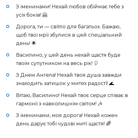
З іменинами! Нехай любов обіймає тебе з
усіх боків! 🤗
Дорога, ти — світло для багатьох. Бажаю,
щоб твої мрії збулися в цей спеціальний
день! 🌟
Василино, у цей день нехай щастя буде
твоїм супутником на весь рік! 🎈
З Днем Ангела! Нехай твоя душа завжди
знаходить затишок у митях радості! 🌊
Вітаю, Василино! Нехай твоє серце співає в
гармонії з навколишнім світом! 🎶
З іменинами, моя дорога! Нехай кожен
день дарує тобі чудові миті щастя! 🌈