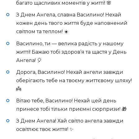
багато щасливих моментів у житті! 🌸
З Днем Ангела, славна Василино! Нехай
кожен день твого життя буде наповнений
світлом та теплом! ☀️
Василино, ти — велика радість у нашому
житті! Бажаю тобі здоров’я та щастя у День
Ангела! 🎈
Дорога, Василино! Нехай ангели завжди
оберігають тебе на твоєму життєвому шляху!
👼
Вітаю тебе, Василино! Нехай цей день
принесе тобі тільки приємні сюрпризи! 🎁
З Днем Ангела! Хай світло ангела завжди
освітлює твоє життя! ✨