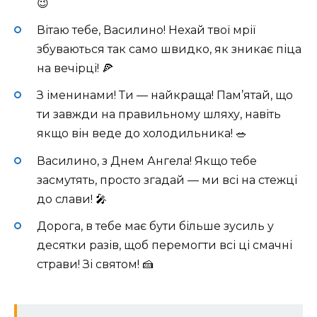
😉
Вітаю тебе, Василино! Нехай твої мрії
збуваються так само швидко, як зникає піца
на вечірці! 🍕
З іменинами! Ти — найкраща! Пам’ятай, що
ти завжди на правильному шляху, навіть
якщо він веде до холодильника! 🥗
Василино, з Днем Ангела! Якщо тебе
засмутять, просто згадай — ми всі на стежці
до слави! 🎤
Дорога, в тебе має бути більше зусиль у
десятки разів, щоб перемогти всі ці смачні
страви! Зі святом! 🍰