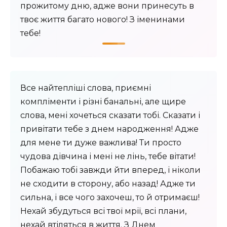
прожитому дню, адже вони принесуть в
твоє життя багато нового! З іменинами
тебе!
Все найтепліші слова, приємні
компліменти і різні банальні, але щире
слова, мені хочеться сказати тобі. Сказати і
привітати тебе з днем ​​народження! Адже
для мене ти дуже важлива! Ти просто
чудова дівчина і мені не лінь, тебе вітати!
Побажаю тобі завжди йти вперед, і ніколи
не сходити в сторону, або назад! Адже ти
сильна, і все чого захочеш, то й отримаєш!
Нехай збудуться всі твої мрії, всі плани,
нехай втіляться в життя. З Днем