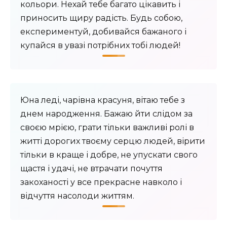
кольори. Нехай тебе багато цікавить і
приносить щиру радість. Будь собою,
експериментуй, добивайся бажаного і
купайся в увазі потрібних тобі людей!
Юна леді, чарівна красуня, вітаю тебе з
днем ​​народження. Бажаю йти слідом за
своєю мрією, грати тільки важливі ролі в
житті дорогих твоєму серцю людей, вірити
тільки в краще і добре, не упускати свого
щастя і удачі, не втрачати почуття
закоханості у все прекрасне навколо і
відчуття насолоди життям.