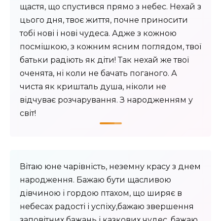
щастя, що спустився прямо з небес. Нехай з
цього дня, твоє життя, почне приносити
тобі нові і нові чудеса. Адже з кожною
посмішкою, з кожним ясним поглядом, твої
батьки радіють як діти! Так нехай же твої
оченята, ні коли не бачать поганого. А
чиста як кришталь душа, ніколи не
відчуває розчарування. З народженням у
світ!
Вітаю юне чарівність, неземну красу з днем
​​народження. Бажаю бути щасливою
дівчиною і гордою птахом, що ширяє в
небесах радості і успіху,бажаю звершення
заповітних бажань і казкових чудес, бажаю