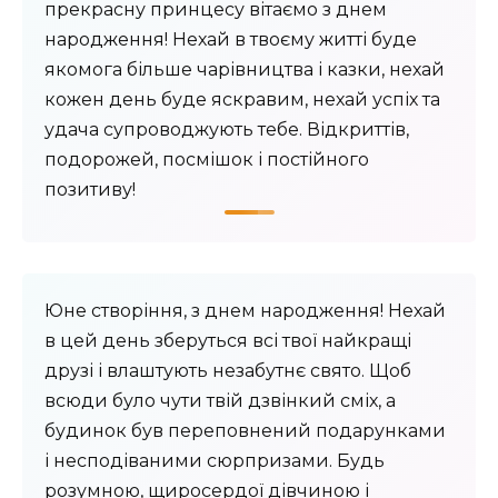
прекрасну принцесу вітаємо з днем ​​
народження! Нехай в твоєму житті буде
якомога більше чарівництва і казки, нехай
кожен день буде яскравим, нехай успіх та
удача супроводжують тебе. Відкриттів,
подорожей, посмішок і постійного
позитиву!
Юне створіння, з днем ​​народження! Нехай
в цей день зберуться всі твої найкращі
друзі і влаштують незабутнє свято. Щоб
всюди було чути твій дзвінкий сміх, а
будинок був переповнений подарунками
і несподіваними сюрпризами. Будь
розумною, щиросердої дівчиною і