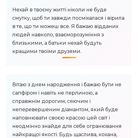
Нехай в твоєму житті ніколи не буде
смутку, щоб ти завжди посміхалася і вірила
в те, що ти можеш все. Я бажаю відданих
людей навколо, взаєморозуміння з
близькими, а батьки нехай будуть
кращими твоїми друзями.
Вітаю з днем ​​народження і бажаю бути не
сапфіром і навіть не перлиною, а
справжнім дорогим, сяючим і
неперевершеним діамантом, який буде
наповнювати своєю красою цей світ і
неодмінно знайде для себе огранювання
найкращої якості. Будь щаслива, кохана,