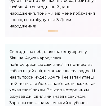
буде відкрито для щастя, добра, позитиву і
любові. А в сьогоднішній день
народження, прийми від мене побажання
і повір, вони збудуться! З Днем
народження!
Сьогодні на небі, стало на одну зірочку
більше. Адже народилася,
найпрекрасніша дівчинка! Ти принесла з
собою в цей світ, шматочок щастя, радості і
навіть трохи чудес. Хоч ти і не запам’ятаєш
цей день, але його запам’ятають всі, хто так
чекав твоєї появи. Всі хто з нетерпінням
рахував дні, хвилини і навіть секунди.
Зараз ти схожа на маленький клубочок