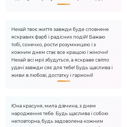
Нехай твоє життя завжди буде сповнене
яскравих фарб і радісних подій! Бажаю
тобі, сонечко, рости розумницею і з
кожним днем ​​стає все кращою і жіночні!
Нехай всі мрії збудуться, а яскраве світло
удачі завжди сяє для тебе! Будь щаслива і
живи в любові, достатку і гармонії!
Юна красуня, мила дівчина, з днем ​​
народження тебе. Будь щаслива і собою
неповторна, будь задоволена кожним