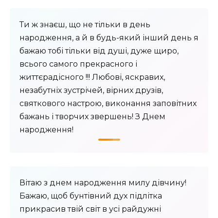
Ти ж знаєш, що не тільки в день
народження, а й в будь-який інший день я
бажаю тобі тільки від душі, дуже щиро,
всього самого прекрасного і
життєрадісного !!! Любові, яскравих,
незабутніх зустрічей, вірних друзів,
святкового настрою, виконання заповітних
бажань і творчих звершень! З Днем
народження!
Вітаю з днем ​​народження милу дівчину!
Бажаю, щоб бунтівний дух підлітка
прикрасив твій світ в усі райдужні