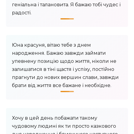
геніальна і талановита. Я бажаю тобі чудес і
радості.
Юна красуня, вітаю тебе з днем ​​
народження. Бажаю завжди займати
упевнену позицію щодо життя, ніколи не
залишатися в тіні щастя і успіху, постійно
прагнути до нових вершин слави, завжди
брати від життя все бажане і необхідне.
Хочу в цей день побажати такому
чудовому людині як ти просто казкового