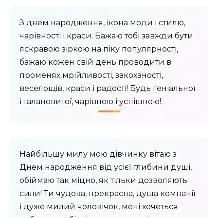
З днем ​​народження, ікона моди і стилю,
чарівності і краси. Бажаю тобі завжди бути
яскравою зіркою на піку популярності,
бажаю кожен свій день проводити в
променях мрійливості, закоханості,
веселощів, краси і радості! Будь геніальної
і талановитої, чарівною і успішною!
Найбільшу милу мою дівчинку вітаю з
Днем народження від усієї глибини душі,
обіймаю так міцно, як тільки дозволяють
сили! Ти чудова, прекрасна, душа компанії
і дуже милий чоловічок, мені хочеться