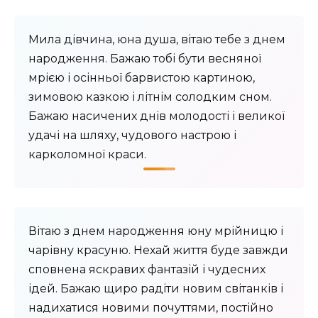
Мила дівчина, юна душа, вітаю тебе з днем ​​
народження. Бажаю тобі бути весняної
мрією і осінньої барвистою картиною,
зимовою казкою і літнім солодким сном.
Бажаю насичених днів молодості і великої
удачі на шляху, чудового настрою і
карколомної краси.
Вітаю з днем ​​народження юну мрійницю і
чарівну красуню. Нехай життя буде завжди
сповнена яскравих фантазій і чудесних
ідей. Бажаю щиро радіти новим світанків і
надихатися новими почуттями, постійно