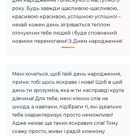
дня народження і блискучого наступного
року. Будь завжди щасливою-щасливою,
красивою-красивою, успішною-успішної –
нехай кожен день зігрівається теплом
оточуючих тебе людей і буде сповнений
новими перемогами! З Днем народження!
Мені хочеться, щоб твій день народження,
приніс тобі щось яскраве і нове! Щоб в цей
день ти зрозуміла, яка ж ти насправді крута
дівчина! Для тебе, мені ніяких слів не
шкода, а навпаки, підібрати ті, які ідеально
тебе охарактеризує просто неможливо!
Адже немає ще таких яскравих слів! Тому
скажу просто, живи і радій кожному