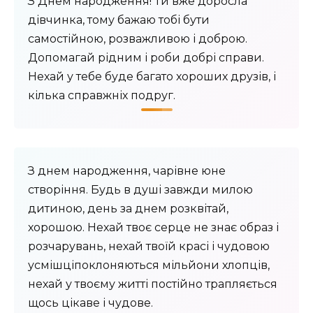
З Днем народження! Ти вже доросла
дівчинка, тому бажаю тобі бути
самостійною, розважливою і доброю.
Допомагай рідним і роби добрі справи.
Нехай у тебе буде багато хороших друзів, і
кілька справжніх подруг.
З днем ​​народження, чарівне юне
створіння. Будь в душі завжди милою
дитиною, день за днем ​​розквітай,
хорошою. Нехай твоє серце не знає образ і
розчарувань, нехай твоїй красі і чудовою
усмішціпоклоняються мільйони хлопців,
нехай у твоєму житті постійно трапляється
щось цікаве і чудове.