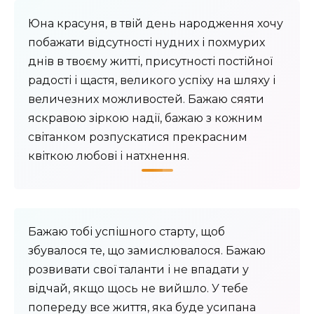
Юна красуня, в твій день народження хочу
побажати відсутності нудних і похмурих
днів в твоєму житті, присутності постійної
радості і щастя, великого успіху на шляху і
величезних можливостей. Бажаю сяяти
яскравою зіркою надії, бажаю з кожним
світанком розпускатися прекрасним
квіткою любові і натхнення.
Бажаю тобі успішного старту, щоб
збувалося те, що замислювалося. Бажаю
розвивати свої таланти і не впадати у
відчай, якщо щось не вийшло. У тебе
попереду все життя, яка буде усипана