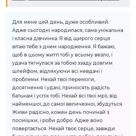
Для мене цей день, дуже особливий.
Адже сьогодні народилася, сама унікальна
і класна дівчинка. Я від щирого серця
вітаю тебе з днем ​​народження. Я бажаю,
щоб в цьому житті тобі у всьому везло, і
удача тягнулася за тобою ззаду довгим
шлейфом, відлякуючи всі невдачі і
проблеми. Нехай твої перемоги,
досягнення і удачі, приносять радість
батькам і успіх тобі. Нехай всі твої мрії, від
найменшої, до самої величезної, збудуться.
Живи радісно, ​​кожен день починай з
посмішки, і роби добро. Адже воно
повертається. Нехай твоє серце, завжди