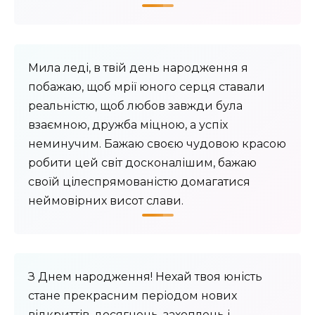
Мила леді, в твій день народження я
побажаю, щоб мрії юного серця ставали
реальністю, щоб любов завжди була
взаємною, дружба міцною, а успіх
неминучим. Бажаю своєю чудовою красою
робити цей світ досконалішим, бажаю
своїй цілеспрямованістю домагатися
неймовірних висот слави.
З Днем народження! Нехай твоя юність
стане прекрасним періодом нових
відкриттів, досягнень, захоплень і