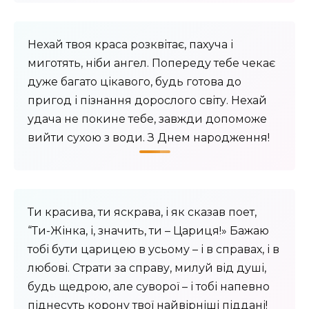
Нехай твоя краса розквітає, пахуча і
миготять, ніби ангел. Попереду тебе чекає
дуже багато цікавого, будь готова до
пригод і пізнання дорослого світу. Нехай
удача не покине тебе, завжди допоможе
вийти сухою з води. З Днем народження!
Ти красива, ти яскрава, і як сказав поет,
“Ти-Жінка, і, значить, ти – Цариця!» Бажаю
тобі бути царицею в усьому – і в справах, і в
любові. Страти за справу, милуй від душі,
будь щедрою, але суворої – і тобі напевно
піднесуть корону твої найвірніші піддані!