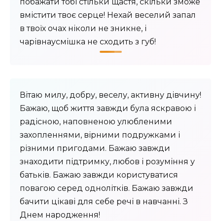
побажати тобі стільки щастя, скільки зможе
вмістити твоє серце! Нехай веселий запал
в твоїх очах ніколи не зникне, і
чарівнаусмішка не сходить з губ!
Вітаю милу, добру, веселу, активну дівчину!
Бажаю, щоб життя завжди була яскравою і
радісною, наповненою улюбленими
захопленнями, вірними подружками і
різними пригодами. Бажаю завжди
знаходити підтримку, любов і розуміння у
батьків. Бажаю завжди користуватися
повагою серед однолітків. Бажаю завжди
бачити цікаві для себе речі в навчанні. З
Днем народження!